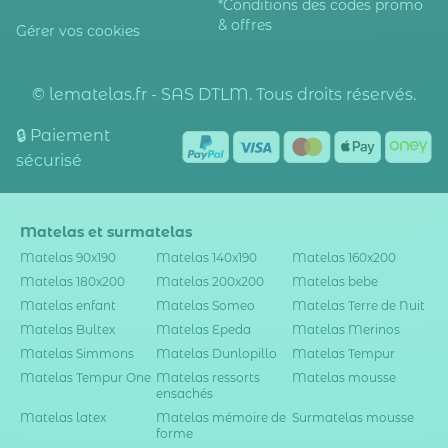
*Conditions des codes promo
& offres
Gérer vos cookies
© lematelas.fr - SAS DTLM. Tous droits réservés.
🔒 Paiement
sécurisé
Matelas et surmatelas
Matelas 90x190
Matelas 140x190
Matelas 160x200
Matelas 180x200
Matelas 200x200
Matelas bebe
Matelas enfant
Matelas Someo
Matelas Terre de Nuit
Matelas Bultex
Matelas Epeda
Matelas Merinos
Matelas Simmons
Matelas Dunlopillo
Matelas Tempur
Matelas Tempur One
Matelas ressorts
Matelas mousse
ensachés
Matelas latex
Matelas mémoire de
Surmatelas mousse
forme