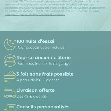
La société DTLM traite vos données personnelles afin de gérer sa base de
données clients / prospects et de personnaliser les offres qui vous sont
adressées. Vous pouvez exercer vos droits d’accès, de rectification, d’opposition,
de portabilité d’effacement et définir des directives post-mortem.
En savoir
plus sur la gestion de vos données et vos droits.
100 nuits d’essai
Pour adopter votre matelas
Reprise ancienne literie
Pour vous faciliter le recyclage
3 fois sans frais possible
A partir de 150 € d’achat
Livraison offerte
Dès 49 € d'achat
Conseils personnalisés