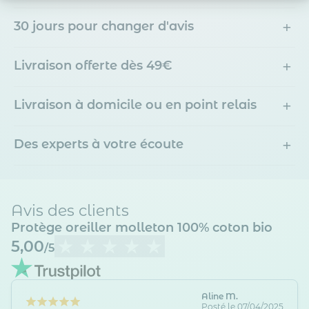
Axeptio consent
Plateforme de Gestion du Consentement : Personnalisez vos O
+
30 jours pour changer d'avis
Notre plateforme vous permet d'adapter et de gérer vos paramètr
+
Livraison offerte dès 49€
+
Livraison à domicile ou en point relais
+
Des experts à votre écoute
Avis des clients
Protège oreiller molleton 100% coton bio
5,00
/5
Aline M.
Posté le 07/04/2025