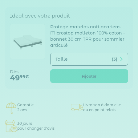
Idéal avec votre produit
Protège matelas anti-acariens
Microstop molleton 100% coton -
bonnet 30 cm TPR pour sommier
articulé
Taille
(3)
Dès
49
Ajouter
99€
Garantie
Livraison à domicile
2 ans
ou en point relais
30 jours
pour changer d'avis