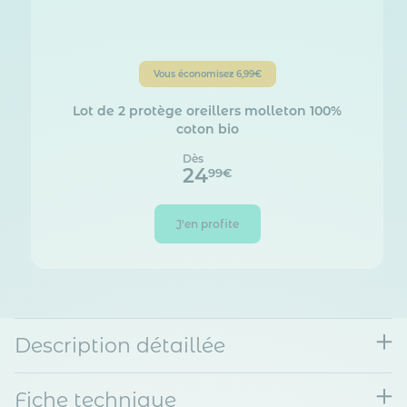
Vous économisez
6,99€
Lot de 2 protège oreillers molleton 100%
coton bio
Dès
24
99€
J'en profite
Description détaillée
Fiche technique