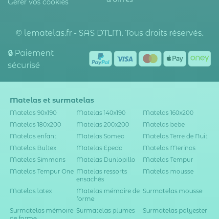
Gérer vos cookies
© lematelas.fr - SAS DTLM. Tous droits réservés.
🔒 Paiement
sécurisé
Matelas et surmatelas
Matelas 90x190
Matelas 140x190
Matelas 160x200
Matelas 180x200
Matelas 200x200
Matelas bebe
Matelas enfant
Matelas Someo
Matelas Terre de Nuit
Matelas Bultex
Matelas Epeda
Matelas Merinos
Matelas Simmons
Matelas Dunlopillo
Matelas Tempur
Matelas Tempur One
Matelas ressorts
Matelas mousse
ensachés
Matelas latex
Matelas mémoire de
Surmatelas mousse
forme
Surmatelas mémoire
Surmatelas plumes
Surmatelas polyester
de forme