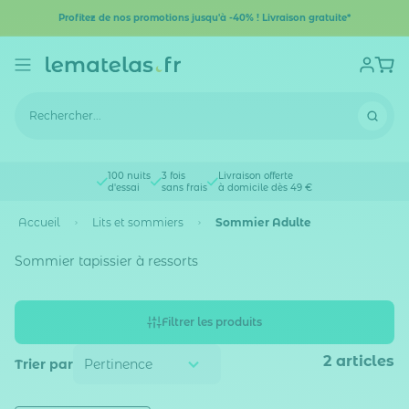
Profitez de nos promotions jusqu'à -40% ! Livraison gratuite*
100 nuits
3 fois
Livraison offerte
d'essai
sans frais
à domicile dès 49 €
Accueil
Lits et sommiers
Sommier Adulte
Sommier tapissier à ressorts
Filtrer les produits
2
articles
Trier par