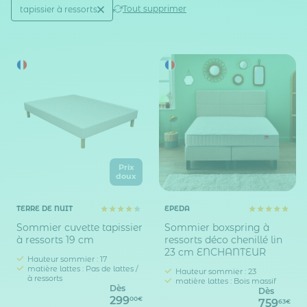
Active filtering
(1)
Tout supprimer
tapissier à ressorts
Catégorie sommier
Prix
doux
TERRE DE NUIT
EPEDA
Sommier cuvette tapissier
Sommier boxspring à
à ressorts 19 cm
ressorts déco chenillé lin
23 cm ENCHANTEUR
Hauteur sommier : 17
matière lattes : Pas de lattes /
Hauteur sommier : 23
à ressorts
matière lattes : Bois massif
Dès
Dès
299
00€
759
63€