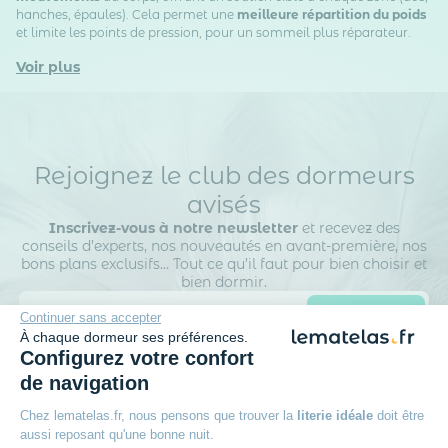
hanches, épaules). Cela permet une
meilleure répartition du poids
et limite les points de pression, pour un sommeil plus réparateur.
Voir plus
Rejoignez le club des dormeurs
avisés
Inscrivez-vous à notre newsletter
et recevez des
conseils d’experts, nos nouveautés en avant-première, nos
bons plans exclusifs… Tout ce qu’il faut pour bien choisir et
bien dormir.
Continuer sans accepter
À chaque dormeur ses préférences.
Configurez votre confort
de navigation
Chez lematelas.fr, nous pensons que trouver la
literie idéale
doit être
La société DTLM traite vos données personnelles afin de gérer sa base de
aussi reposant qu'une bonne nuit.
données clients / prospects et de personnaliser les offres qui vous sont