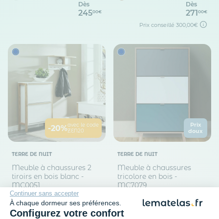
Dès
Dès
245
271
00€
00€
Prix conseillé
300,00€
Prix
avec le code
-20%
ZEN20
doux
TERRE DE NUIT
TERRE DE NUIT
Meuble à chaussures 2
Meuble à chaussures
tiroirs en bois blanc -
tricolore en bois -
MC0051
MC7079
Continuer sans accepter
385
209
00€
00€
À chaque dormeur ses préférences.
Configurez votre confort