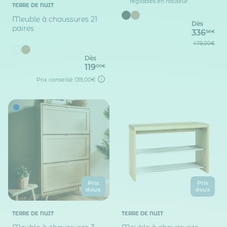
réglables en hauteur
TERRE DE NUIT
Meuble à chaussures 21
Dès
paires
336
56€
479,00€
Dès
119
00€
Prix conseillé
139,00€
Prix
Prix
doux
doux
TERRE DE NUIT
TERRE DE NUIT