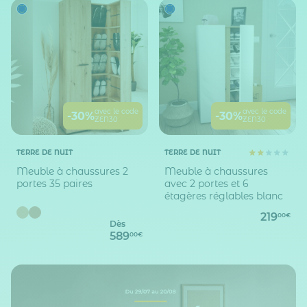
avec le code
avec le code
-30%
-30%
ZEN30
ZEN30
TERRE DE NUIT
TERRE DE NUIT
Meuble à chaussures 2
Meuble à chaussures
portes 35 paires
avec 2 portes et 6
étagères réglables blanc
219
00€
Dès
589
00€