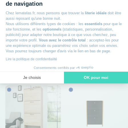
de navigation
Chez lematelas.fr, nous pensons que trouver la
literie idéale
doit être
Pour toutes vos envies
aussi reposant qu'une bonne nuit.
Nous utilisons différents types de cookies : les
essentiels
pour que le
site fonctionne, et les
optionnels
(statistiques, personnalisation,
Réglez en 3 fois sans frais
publicité) pour adapter notre boutique à ce que vous cherchez, peu
importe votre profil.
Vous avez le contrôle total
: acceptez-les pour
une expérience optimale ou paramétrez vos choix selon vos envies.
par carte bancaire dès 150€ d'achat
Vous pourrez toujours changer d'avis via le lien en bas de page.
Lire la politique de confidentialité
Je m'informe
Consentements certifiés par
Je choisis
OK pour moi
Axeptio consent
Plateforme de Gestion du Consentement : Personnalisez vos O
Notre plateforme vous permet d'adapter et de gérer vos paramètr