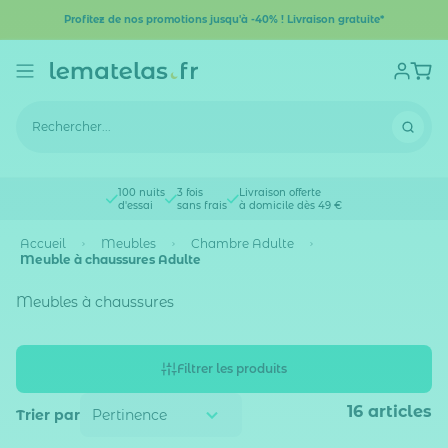
Profitez de nos promotions jusqu'à -40% ! Livraison gratuite*
100 nuits
3 fois
Livraison offerte
d'essai
sans frais
à domicile dès 49 €
Accueil
Meubles
Chambre Adulte
Meuble à chaussures Adulte
Meubles à chaussures
Filtrer les produits
16
articles
Trier par