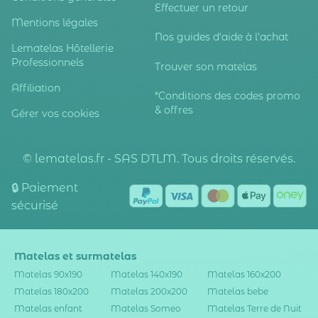
Effectuer un retour
Mentions légales
Nos guides d'aide à l'achat
Lematelas Hôtellerie
Professionnels
Trouver son matelas
Affiliation
*Conditions des codes promo
& offres
Gérer vos cookies
© lematelas.fr - SAS DTLM. Tous droits réservés.
🔒 Paiement
sécurisé
Matelas et surmatelas
Matelas 90x190
Matelas 140x190
Matelas 160x200
Matelas 180x200
Matelas 200x200
Matelas bebe
Matelas enfant
Matelas Someo
Matelas Terre de Nuit