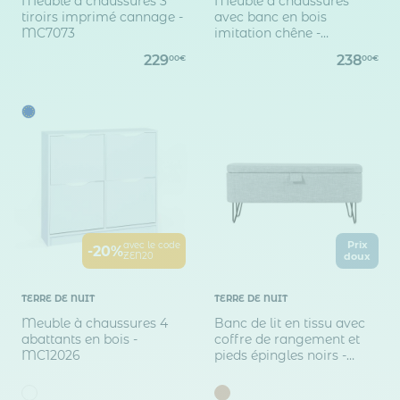
Meuble à chaussures 3
Meuble à chaussures
tiroirs imprimé cannage -
avec banc en bois
MC7073
imitation chêne -
MC15038
229
238
00€
00€
Prix
avec le code
-20%
ZEN20
doux
TERRE DE NUIT
TERRE DE NUIT
Meuble à chaussures 4
Banc de lit en tissu avec
abattants en bois -
coffre de rangement et
MC12026
pieds épingles noirs -
BA17025