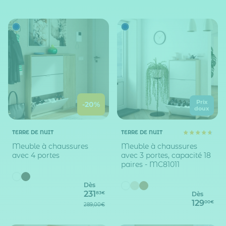
Prix
-20%
doux
TERRE DE NUIT
TERRE DE NUIT
Meuble à chaussures
Meuble à chaussures
avec 4 portes
avec 3 portes, capacité 18
paires - MC81011
Dès
231
83€
Dès
129
00€
289,00€