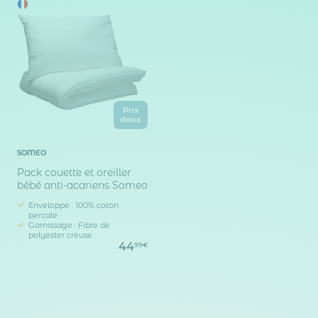
Prix
doux
SOMEO
Pack couette et oreiller
bébé anti-acariens Someo
Enveloppe : 100% coton
percale
Garnissage : Fibre de
polyester creuse
44
99€