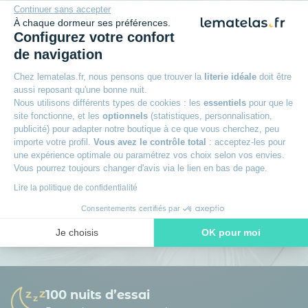
Rejoignez le club des dormeurs
Continuer sans accepter
À chaque dormeur ses préférences.
avisés
Configurez votre confort
Inscrivez-vous à notre newsletter
et recevez des
de navigation
conseils d’experts, nos nouveautés en avant-première, nos
bons plans exclusifs… Tout ce qu’il faut pour bien choisir et
Chez lematelas.fr, nous pensons que trouver la
literie idéale
doit être
bien dormir.
aussi reposant qu'une bonne nuit.
Nous utilisons différents types de cookies : les
essentiels
pour que le
site fonctionne, et les
optionnels
(statistiques, personnalisation,
publicité) pour adapter notre boutique à ce que vous cherchez, peu
importe votre profil.
Vous avez le contrôle total
: acceptez-les pour
une expérience optimale ou paramétrez vos choix selon vos envies.
Vous pourrez toujours changer d'avis via le lien en bas de page.
La société DTLM traite vos données personnelles afin de gérer sa base de
Lire la politique de confidentialité
données clients / prospects et de personnaliser les offres qui vous sont
adressées. Vous pouvez exercer vos droits d’accès, de rectification, d’opposition,
Consentements certifiés par
de portabilité d’effacement et définir des directives post-mortem.
En savoir
plus sur la gestion de vos données et vos droits.
Je choisis
OK pour moi
Axeptio consent
Plateforme de Gestion du Consentement : Personnalisez vos O
Notre plateforme vous permet d'adapter et de gérer vos paramètr
100 nuits d’essai