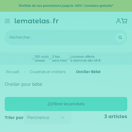
Profitez de nos promotions jusqu'à -40% ! Livraison gratuite*
100 nuits
3 fois
Livraison offerte
d'essai
sans frais
à domicile dès 49 €
Accueil
Couettes et oreillers
Oreiller Bébé
Oreiller pour bébé
Filtrer les produits
3
articles
Trier par