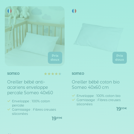
Prix
Prix
doux
doux
SOMEO
SOMEO
Oreiller bébé anti-
Oreiller bébé coton bio
acariens enveloppe
Someo 40x60 cm
percale Someo 40x60
Enveloppe : 100% coton bio
Garnissage : Fibres creuses
Enveloppe : 100% coton
siliconées
percale
19
99€
Garnissage : Fibres creuses
siliconées
19
99€