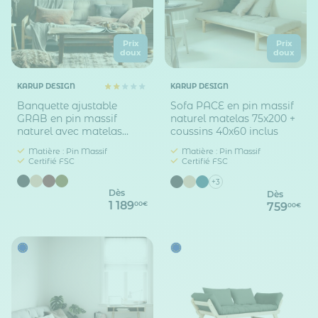
Prix
Prix
doux
doux
KARUP DESIGN
KARUP DESIGN
Banquette ajustable
Sofa PACE en pin massif
GRAB en pin massif
naturel matelas 75x200 +
naturel avec matelas
coussins 40x60 inclus
futon 130x190
Matière : Pin Massif
Matière : Pin Massif
Certifié FSC
Certifié FSC
+3
Dès
Dès
1 189
00€
759
00€