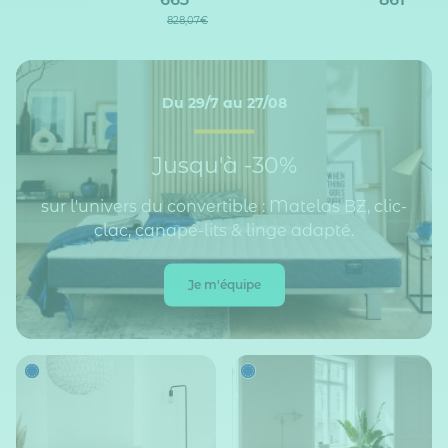
828,07€
Du 29/7 au 27/08
Jusqu'à -30%
sur l'univers du convertible : Matelas BZ, clic-
clac, canapé-lits & linge adapté.
Je m'équipe