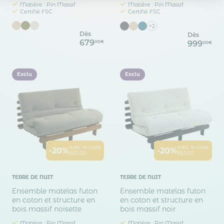
Axeptio consent
Plateforme de Gestion du Consentement : Personnalisez vos O
Matière : Pin Massif
Matière : Pin Massif
Certifié FSC
Certifié FSC
Notre plateforme vous permet d'adapter et de gérer vos paramètr
+2
Dès
Dès
679
00€
999
00€
Exclu
Exclu
avec le code
avec le code
-20%
-20%
ZEN20
ZEN20
TERRE DE NUIT
TERRE DE NUIT
Ensemble matelas futon
Ensemble matelas futon
en coton et structure en
en coton et structure en
bois massif noisette
bois massif noir
Matière : Pin Massif
Matière : Pin Massif