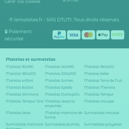
Gérer vos cookies
© lematelas.fr - SAS DTLM. Tous droits réservés.
🔒 Paiement
sécurisé
Matelas et surmatelas
Matelas 90x190
Matelas 140x190
Matelas 160x200
Matelas 180x200
Matelas 200x200
Matelas bebe
Matelas enfant
Matelas Someo
Matelas Terre de Nuit
Matelas Bultex
Matelas Epeda
Matelas Merinos
Matelas Simmons
Matelas Dunlopillo
Matelas Tempur
Matelas Tempur One
Matelas ressorts
Matelas mousse
ensachés
Matelas latex
Matelas mémoire de
Surmatelas mousse
forme
Surmatelas mémoire
Surmatelas plumes
Surmatelas polyester
de forme