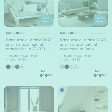
Prix
Prix
doux
doux
KARUP DESIGN
KARUP DESIGN
Banquette ajustable BEAT
Banquette ajustable LEAN
en pin massif naturel
en pin massif naturel
matelas inclus 75x200
avec matelas futon
130x190
Matière : Pin Massif
Matière : Pin Massif
Certifié FSC
Certifié FSC
+3
+2
Dès
Dès
849
849
00€
00€