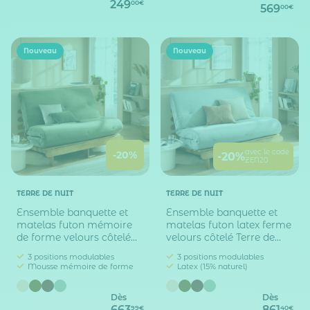
249
00€
569
00€
Nouveau
Nouveau
avec le code
-20%
-20%
ZEN20
TERRE DE NUIT
TERRE DE NUIT
Ensemble banquette et
Ensemble banquette et
matelas futon mémoire
matelas futon latex ferme
de forme velours côtelé
velours côtelé Terre de
Terre de Nuit
Nuit
3 positions modulables
3 positions modulables
Mousse mémoire de forme
Latex (15% naturel)
Dès
Dès
663
861
99€
40€