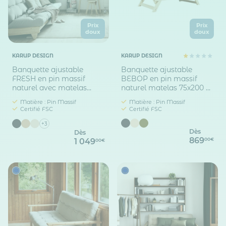
Prix
Prix
doux
doux
KARUP DESIGN
KARUP DESIGN
Banquette ajustable
Banquette ajustable
FRESH en pin massif
BEBOP en pin massif
naturel avec matelas
naturel matelas 75x200 +
futon 140x200
coussins 40x60 inclus
Matière : Pin Massif
Matière : Pin Massif
Certifié FSC
Certifié FSC
+3
Dès
Dès
869
00€
1 049
00€