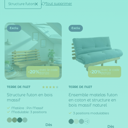
Active filtering
(1)
Tout supprimer
Structure futon
Type de meuble
Exclu
Exclu
avec le code
avec le code
-20%
-20%
ZEN20
ZEN20
TERRE DE NUIT
TERRE DE NUIT
Structure futon en bois
Ensemble matelas futon
massif
en coton et structure en
bois massif naturel
Matière : Pin Massif
Modulable: 3 positions
3 positions modulables
+2
Dès
Dès