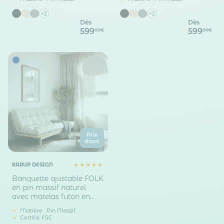
+2
+2
Dès
Dès
599
599
00€
00€
Prix
doux
KARUP DESIGN
Banquette ajustable FOLK
en pin massif naturel
avec matelas futon en
velours côtelé 130x190
Matière :
Pin Massif
Certifié FSC