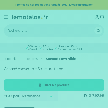
Profitez de nos promotions jusqu'à -40% ! Livraison gratuite*
100 nuits
3 fois
Livraison offerte
d'essai
sans frais
à domicile dès 49 €
Accueil
Meubles
Canapé convertible
Canapé convertible Structure futon
Filtrer les produits
17
articles
Trier par