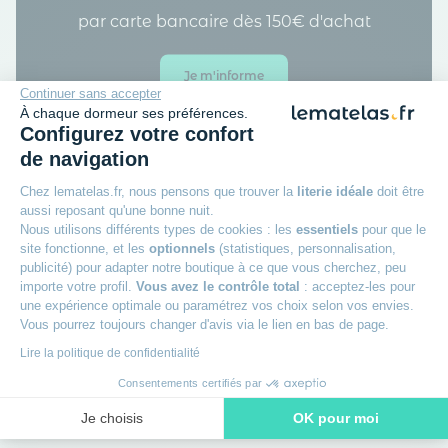
par carte bancaire dès 150€ d'achat
Je m'informe
Continuer sans accepter
À chaque dormeur ses préférences.
Configurez votre confort
de navigation
Chez lematelas.fr, nous pensons que trouver la
literie idéale
doit être
aussi reposant qu'une bonne nuit.
Nous utilisons différents types de cookies : les
essentiels
pour que le
site fonctionne, et les
optionnels
(statistiques, personnalisation,
publicité) pour adapter notre boutique à ce que vous cherchez, peu
importe votre profil.
Vous avez le contrôle total
: acceptez-les pour
une expérience optimale ou paramétrez vos choix selon vos envies.
Prix
Prix
Vous pourrez toujours changer d'avis via le lien en bas de page.
doux
doux
Lire la politique de confidentialité
KARUP DESIGN
KARUP DESIGN
Consentements certifiés par
Canapé convertible futon
Canapé convertible en pin
Je choisis
OK pour moi
HOOKED 135x200
massif avec futon FLIP