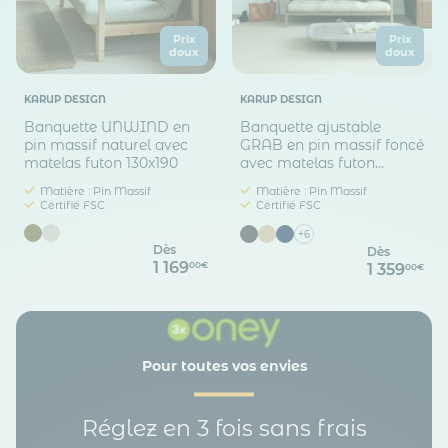
Prix
Prix
doux
doux
KARUP DESIGN
KARUP DESIGN
Banquette UNWIND en
Banquette ajustable
pin massif naturel avec
GRAB en pin massif foncé
matelas futon 130x190
avec matelas futon
130x190
Matière : Pin Massif
Matière : Pin Massif
Certifié FSC
Certifié FSC
+6
Dès
Dès
1 169
00€
1 359
00€
Pour toutes vos envies
Réglez en 3 fois sans frais