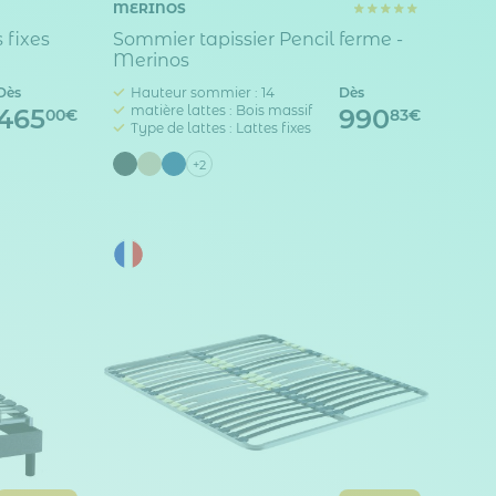
MERINOS
 fixes
Sommier tapissier Pencil ferme -
Merinos
Dès
Hauteur sommier : 14
Dès
matière lattes : Bois massif
465
990
00€
83€
Type de lattes : Lattes fixes
+2