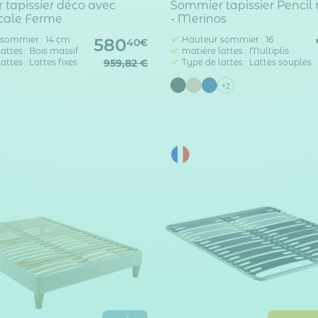
tapissier déco avec
Sommier tapissier Penci
scale Ferme
- Merinos
sommier : 14 cm
Hauteur sommier : 16
580
40€
attes : Bois massif
matière lattes : Multiplis
attes : Lattes fixes
959,82 €
Type de lattes : Lattes souples
+2