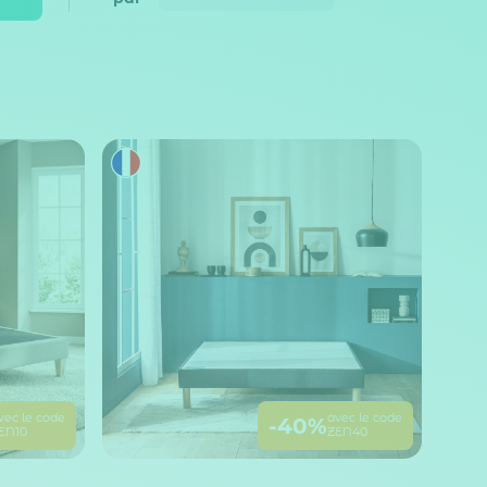
vec le code
avec le code
-40%
EN10
ZEN40