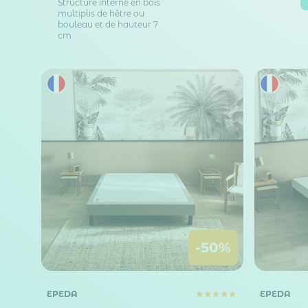
Structure interne en bois
multiplis de hêtre ou
bouleau et de hauteur 7
cm
-50%
EPEDA
EPEDA