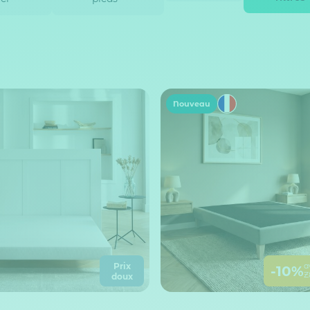
Nouveau
Prix
a
-10%
Z
doux