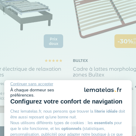
Prix
a
-30%
Z
doux
BULTEX
électrique de relaxation
Cadre à lattes morpholog
es
zones Bultex
ec pieds : Avec
Dès
En kit : Non
Continuer sans accepter
Type de lattes : Lattes souples
1 449
À chaque dormeur ses
00€
e moteur : 4000 N
Compatible cadre de lit
préférences.
lécommande
Configurez votre confort de navigation
acite
Bois foncé
+2
Chez lematelas.fr, nous pensons que trouver la
literie idéale
doit
être aussi reposant qu'une bonne nuit.
Nous utilisons différents types de cookies : les
essentiels
pour
que le site fonctionne, et les
optionnels
(statistiques,
personnalisation, publicité) pour adapter notre boutique à ce que