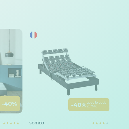
-40%
avec le code
-40%
ZEN40
SOMEO