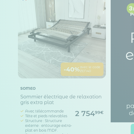
P
e
avec le code
-40%
ZEN40
SOMEO
Sommier électrique de relaxation
gris extra plat
pa
Avec télécommande
2 754
d
99€
Tête et pieds relevables
Structure : Structure
externe : entourage extra-
plat en bois MDF.