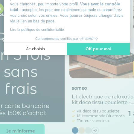
vous cherchez, peu importe votre profil.
Vous avez le contrôle
total
: acceptez-les pour une expérience optimale ou paramétrez
our toutes vos envies
vos choix selon vos envies. Vous pourrez toujours changer d'avis
via le lien en bas de page.
Lire la politique de confidentialité
Réglez
Consentements certifiés par
n 3 fois
Je choisis
OK pour moi
Axeptio consent
Plateforme de Gestion du Consentement : Personnalisez vos
sans
Notre plateforme vous permet d'adapter et de gérer vos paramè
frais
SOMEO
Lit électrique de relaxati
kit déco tissu bouclette -
r carte bancaire
Plénitude
Kit déco tissu bouclette
1
ès 150€ d'achat
Télécommande Bluetooth
Moteur silencieux
Je m'informe
+2