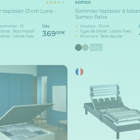
SOMEO
tapissier 13 cm Lune -
Sommier tapissier à lattes
Someo Astre
sommier : 13
Dès
Hauteur : 15 cm
attes : Bois massif
Type de lattes : Lattes fixes
369
00€
attes : Lattes fixes
Structure : Bois épicéa
Vert Sauge