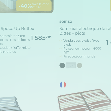
avec le code
-40%
ZEN40
SOMEO
re Space’Up Bultex
Sommier électrique de re
lattes + plots
sommier : 36 cm
1 585
21€
attes : Pas de lattes
Vendu avec pieds : Avec
1
rts
pieds
outien : Raffermit le
Puissance moteur : 4000
du matelas
NM
Avec télécommande
Gris