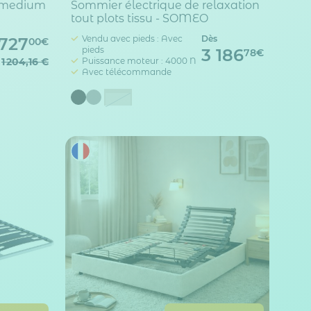
l medium
Sommier électrique de relaxation
tout plots tissu - SOMEO
Vendu avec pieds : Avec
Dès
727
00€
pieds
3 186
78€
1 204,16 €
Puissance moteur : 4000 N
Avec télécommande
Taupe