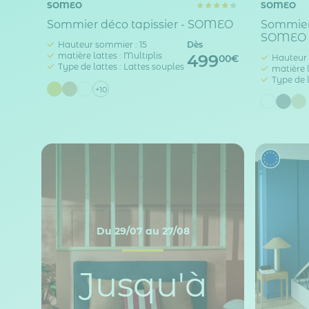
SOMEO
SOMEO
Sommier déco tapissier - SOMEO
Sommier 
SOMEO
Hauteur sommier : 15
Dès
matière lattes : Multiplis
499
Hauteur 
00€
Type de lattes : Lattes souples
matière l
Type de l
+10
Du 29/07 au 27/08
Jusqu'à