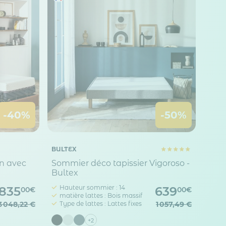
 Options
-40%
-50%
tres de confidentialité, en garantissant la conformité avec les
BULTEX
on avec
Sommier déco tapissier Vigoroso -
Bultex
Hauteur sommier : 14
 835
639
00€
00€
matière lattes : Bois massif
3 048,22 €
Type de lattes : Lattes fixes
1 057,49 €
+2