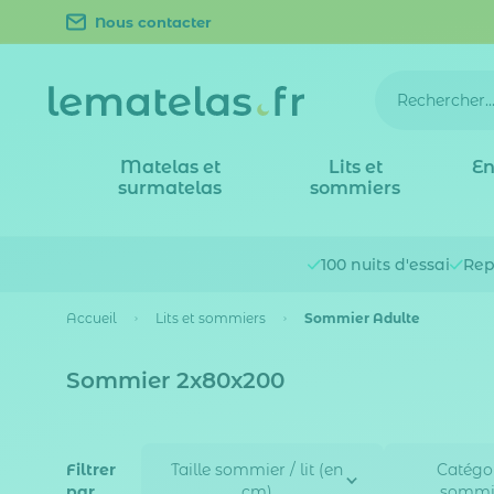
Nous contacter
Matelas et
Lits et
En
surmatelas
sommiers
100 nuits
d'essai
Rep
Accueil
Lits et sommiers
Sommier Adulte
Sommier 2x80x200
Filtrer
Taille sommier / lit (en
Catégo
par
cm)
sommi