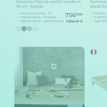
Sommier Nature confort médium
Sommier 
18 cm - Epeda
pieds E
Hauteur sommier : 18
Hauteur 
756
00€
matière lattes : Multiplis
matière l
Type de lattes : Lattes souples
1 252,49 €
Type de l
+2