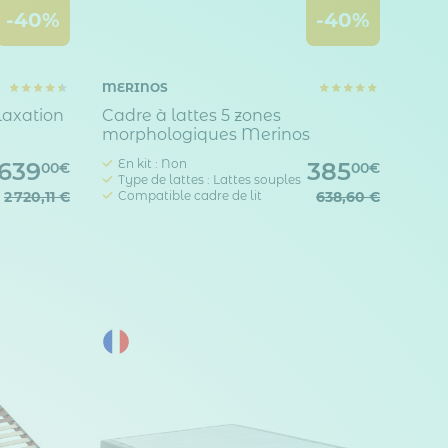
-40%
-40%
MERINOS
laxation
Cadre à lattes 5 zones
morphologiques Merinos
En kit : Non
 639
385
00€
00€
Type de lattes : Lattes souples
2 720,11 €
Compatible cadre de lit
638,60 €