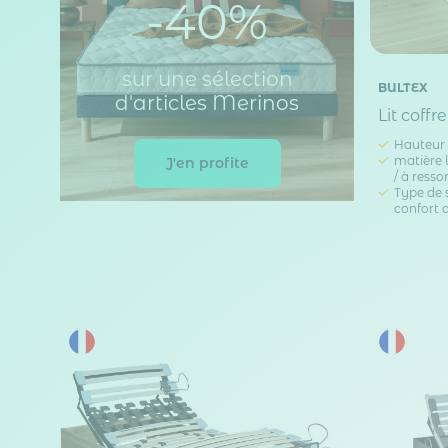
-40%
sur une sélection
BULTEX
d'articles Merinos
Lit coff
Hauteur 
matière l
J'en profite
/ à resso
Type de s
confort 