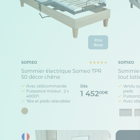
Prix
doux
SOMEO
SOMEO
Sommier électrique Someo TPR
Sommier 
50 décor chêne
tout latt
Avec télécommande
Dès
Vendu av
Puissance moteur : 2 x
pieds
1 452
00€
4000N
Puissanc
Tête et pieds relevables
Avec té
Anthr