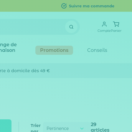
Suivre ma commande
Compte
Panier
inge de
maison
Promotions
Conseils
erte
à domicile dès 49 €
29
Trier
articles
par