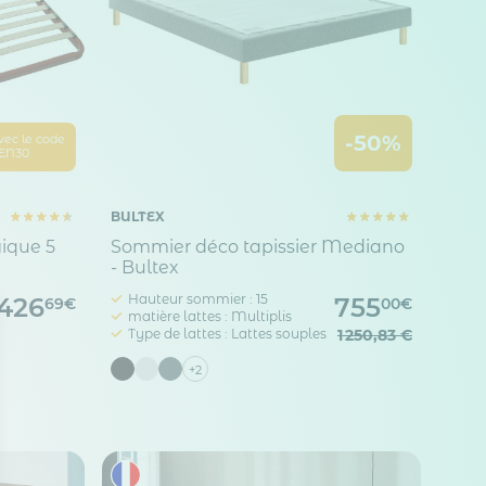
-50%
vec le code
EN30
BULTEX
ique 5
Sommier déco tapissier Mediano
- Bultex
Hauteur sommier : 15
426
755
69€
00€
matière lattes : Multiplis
Type de lattes : Lattes souples
1 250,83 €
+2