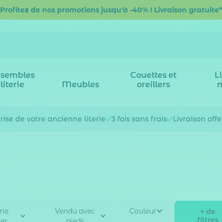
Profitez de nos promotions jusqu'à -40% ! Livraison gratuite*
sembles
Couettes et
L
literie
Meubles
oreillers
rise de votre
ancienne literie
3 fois
sans frais
Livraison off
rie
Vendu avec
Couleur
+ de
filtres
er
pieds