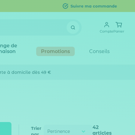
Suivre ma commande
Compte
Panier
inge de
maison
Promotions
Conseils
erte
à domicile dès 49 €
42
Trier
articles
par