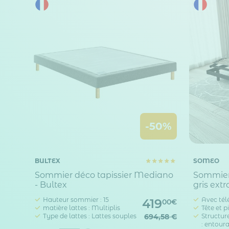
-50%
BULTEX
SOMEO
Sommier déco tapissier Mediano
Sommier 
- Bultex
gris extr
Hauteur sommier : 15
Avec té
419
00€
matière lattes : Multiplis
Tête et p
Type de lattes : Lattes souples
694,58 €
Structure
: entour