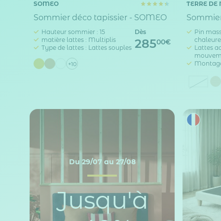
SOMEO
TERRE DE 
Sommier déco tapissier - SOMEO
Sommier 
Hauteur sommier : 15
Dès
Pin massi
matière lattes : Multiplis
chaleur
285
00€
Type de lattes : Lattes souples
Lattes ac
mouveme
Montage
+10
Blan
Du 29/07 au 27/08
Jusqu'à