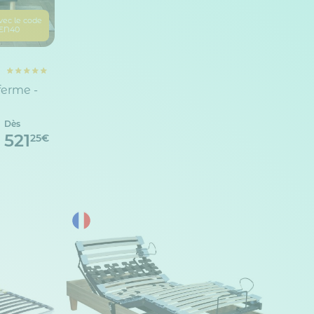
vec le code
EN40
ferme -
Dès
521
25€