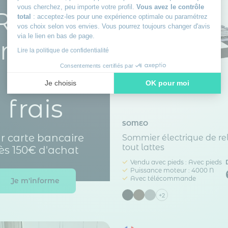
vous cherchez, peu importe votre profil.
Vous avez le contrôle
Réglez
total
: acceptez-les pour une expérience optimale ou paramétrez
vos choix selon vos envies. Vous pourrez toujours changer d'avis
via le lien en bas de page.
n 3 fois
Lire la politique de confidentialité
Consentements certifiés par
sans
Je choisis
OK pour moi
frais
Axeptio consent
Plateforme de Gestion du Consentement : Personnalisez vos
Notre plateforme vous permet d'adapter et de gérer vos paramè
SOMEO
r carte bancaire
Sommier électrique de re
tout lattes
ès 150€ d'achat
Vendu avec pieds : Avec pieds
Puissance moteur : 4000 N
Avec télécommande
Je m'informe
+2