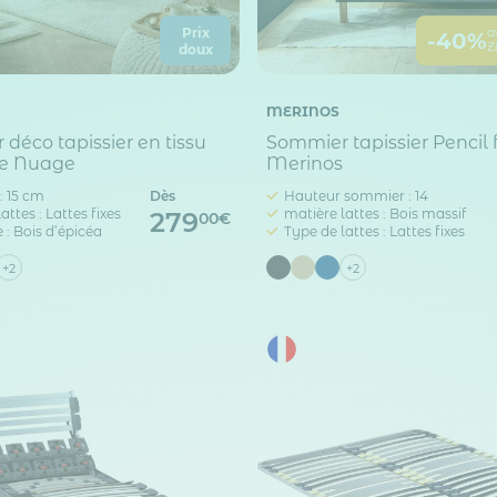
Prix
a
-40%
Z
doux
MERINOS
déco tapissier en tissu
Sommier tapissier Pencil 
te Nuage
Merinos
: 15 cm
Dès
Hauteur sommier : 14
attes : Lattes fixes
matière lattes : Bois massif
279
00€
 : Bois d’épicéa
Type de lattes : Lattes fixes
+2
+2