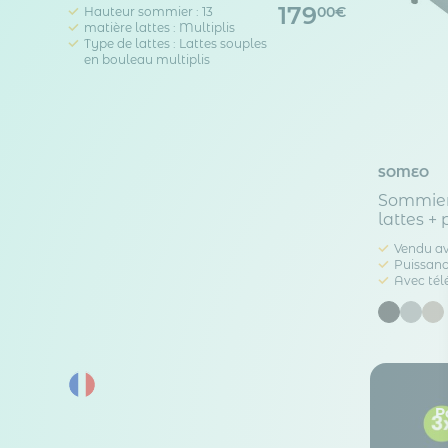
179
Hauteur sommier : 13
00€
matière lattes : Multiplis
Type de lattes : Lattes souples
en bouleau multiplis
SOMEO
Sommier 
lattes + 
Vendu av
Puissan
Avec té
P