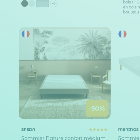
bois MDF
Gris foncé
+2
en bois m
bouleau 
-50%
EPEDA
MERINOS
Sommier Nature confort médium
Sommier 