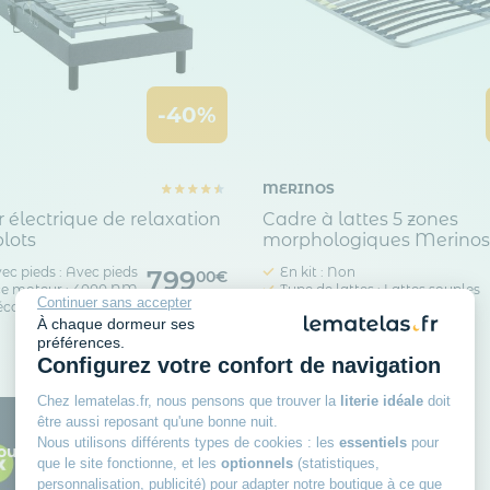
-40%
MERINOS
électrique de relaxation
Cadre à lattes 5 zones
plots
morphologiques Merinos
ec pieds : Avec pieds
En kit : Non
799
00€
ce moteur : 4000 NM
Type de lattes : Lattes souples
Continuer sans accepter
lécommande
1 325,89 €
Compatible cadre de lit
À chaque dormeur ses
préférences.
Configurez votre confort de navigation
Chez lematelas.fr, nous pensons que trouver la
literie idéale
doit
être aussi reposant qu'une bonne nuit.
Nous utilisons différents types de cookies : les
essentiels
pour
our toutes vos envies
que le site fonctionne, et les
optionnels
(statistiques,
personnalisation, publicité) pour adapter notre boutique à ce que