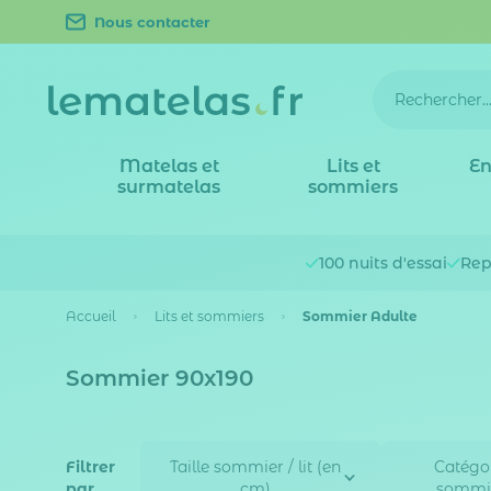
Nous contacter
Matelas et
Lits et
En
surmatelas
sommiers
100 nuits
d'essai
Rep
Accueil
Lits et sommiers
Sommier Adulte
Sommier 90x190
Filtrer
Taille sommier / lit (en
Catégo
par
cm)
sommi