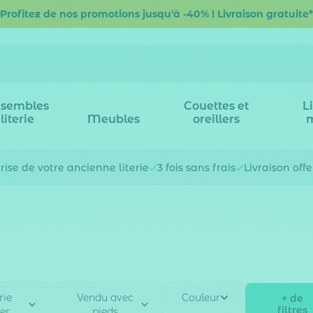
Profitez de nos promotions jusqu'à -40% ! Livraison gratuite*
sembles
Couettes et
L
literie
Meubles
oreillers
rise de votre
ancienne literie
3 fois
sans frais
Livraison off
rie
Vendu avec
Couleur
+ de
filtres
er
pieds