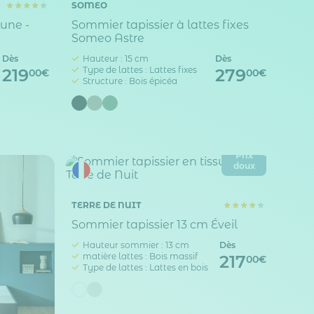
SOMEO
Lune -
Sommier tapissier à lattes fixes
Someo Astre
Dès
Hauteur : 15 cm
Dès
Type de lattes : Lattes fixes
219
279
00€
00€
Structure : Bois épicéa
Prix
doux
TERRE DE NUIT
Sommier tapissier 13 cm Éveil
Hauteur sommier : 13 cm
Dès
matière lattes : Bois massif
217
00€
Type de lattes : Lattes en bois