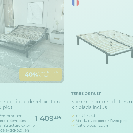
avec le code
-40%
ZEN40
TERRE DE NUIT
électrique de relaxation
Sommier cadre à lattes m
a plat
kit pieds inclus
lécommande
En kit : Oui
1 409
23€
ieds relevables
Vendu avec pieds : Avec pieds
 : Structure externe
Taille pieds : 22 cm
age extra-plat en