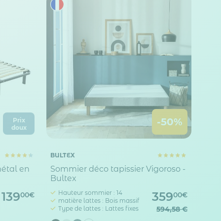
-50%
Prix
doux
BULTEX
étal en
Sommier déco tapissier Vigoroso -
Bultex
Hauteur sommier : 14
139
359
00€
00€
matière lattes : Bois massif
Type de lattes : Lattes fixes
594,58 €