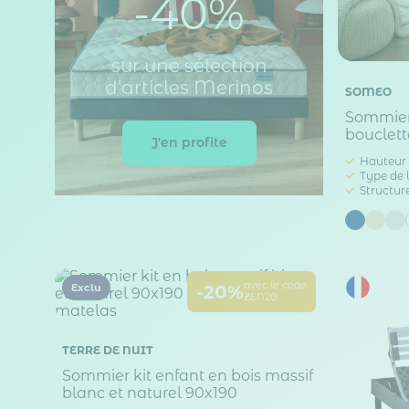
-40%
sur une sélection
d'articles Merinos
SOMEO
Sommier 
bouclet
J'en profite
Hauteur 
Type de l
Structure
avec le code
-20%
Exclu
ZEN20
TERRE DE NUIT
Sommier kit enfant en bois massif
blanc et naturel 90x190