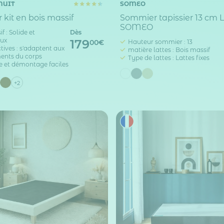
NUIT
SOMEO
kit en bois massif
Sommier tapissier 13 cm 
SOMEO
f : Solide et
Dès
eux
179
Hauteur sommier : 13
00€
tives : s'adaptent aux
matière lattes : Bois massif
nts du corps
Type de lattes : Lattes fixes
 et démontage faciles
c
+2