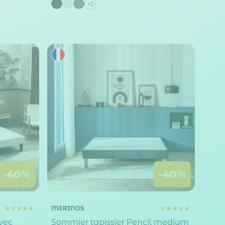
+2
-40%
-40%
MERINOS
vec
Sommier tapissier Pencil medium