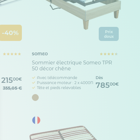
-40%
Prix
doux
SOMEO
Sommier électrique Someo TPR
50 décor chêne
Avec télécommande
Dès
215
00€
Puissance moteur : 2 x 4000N
785
00€
355,05 €
Tête et pieds relevables