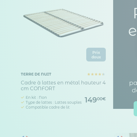
e
Prix
doux
TERRE DE NUIT
pa
Cadre à lattes en métal hauteur 4
cm CONFORT
d
En kit : Non
149
00€
Type de lattes : Lattes souples
Compatible cadre de lit