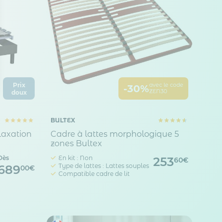
Prix
avec le code
-30%
ZEN30
doux
 Options
tres de confidentialité, en garantissant la conformité avec les
BULTEX
laxation
Cadre à lattes morphologique 5
zones Bultex
Dès
En kit : Non
253
60€
Type de lattes : Lattes souples
689
00€
Compatible cadre de lit