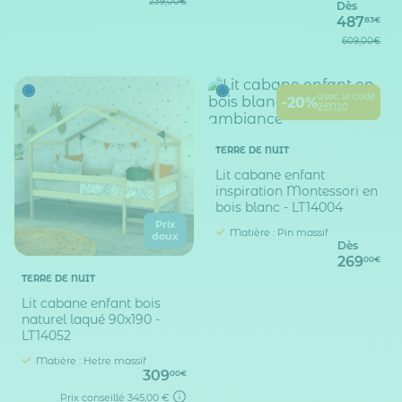
239,00€
Dès
487
83€
609,00€
avec le code
-20%
ZEN20
TERRE DE NUIT
Lit cabane enfant
inspiration Montessori en
bois blanc - LT14004
Prix
Matière : Pin massif
doux
Dès
269
00€
TERRE DE NUIT
Lit cabane enfant bois
naturel laqué 90x190 -
LT14052
Matière : Hetre massif
309
00€
Prix conseillé
345,00 €