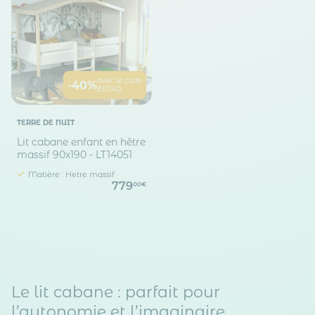
avec le code
-40%
ZEN40
TERRE DE NUIT
Lit cabane enfant en hêtre
massif 90x190 - LT14051
Matière : Hetre massif
779
00€
Le lit cabane : parfait pour
l’autonomie et l’imaginaire