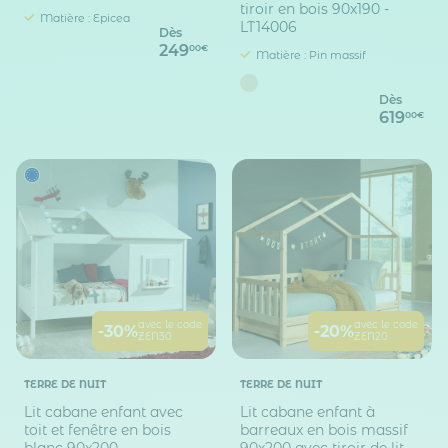
tiroir en bois 90x190 -
Matière : Epicea
LT14006
Dès
249
00€
Matière : Pin massif
Dès
619
00€
avec le code
avec le code
-30%
-20%
ZEN30
ZEN20
TERRE DE NUIT
TERRE DE NUIT
Lit cabane enfant avec
Lit cabane enfant à
toit et fenêtre en bois
barreaux en bois massif