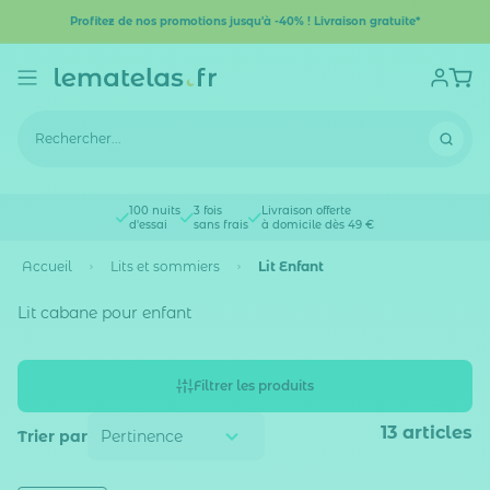
Profitez de nos promotions jusqu'à -40% ! Livraison gratuite*
100 nuits
3 fois
Livraison offerte
d'essai
sans frais
à domicile dès 49 €
Accueil
Lits et sommiers
Lit Enfant
Lit cabane pour enfant
Filtrer les produits
13
articles
Trier par