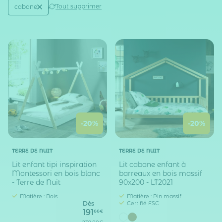
Active filtering
(1)
Tout supprimer
cabane
Type de lit
-20%
-20%
TERRE DE NUIT
TERRE DE NUIT
Lit enfant tipi inspiration
Lit cabane enfant à
Montessori en bois blanc
barreaux en bois massif
- Terre de Nuit
90x200 - LT2021
Matière : Bois
Matière : Pin massif
Dès
Certifié FSC
191
66€