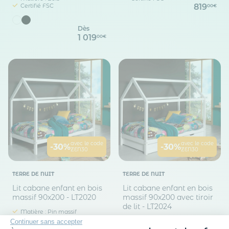
Certifié FSC
819
00€
Dès
1 019
00€
avec le code
avec le code
-30%
-30%
ZEN30
ZEN30
TERRE DE NUIT
TERRE DE NUIT
Lit cabane enfant en bois
Lit cabane enfant en bois
massif 90x200 - LT2020
massif 90x200 avec tiroir
de lit - LT2024
Matière : Pin massif
Certifié FSC
Matière : Pin massif
Continuer sans accepter
Certifié FSC