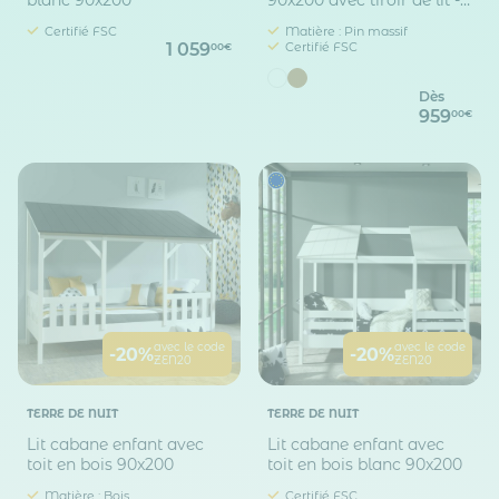
blanc 90x200
90x200 avec tiroir de lit -
LT2025
Certifié FSC
Matière : Pin massif
1 059
Certifié FSC
00€
Dès
959
00€
avec le code
avec le code
-20%
-20%
ZEN20
ZEN20
TERRE DE NUIT
TERRE DE NUIT
Lit cabane enfant avec
Lit cabane enfant avec
toit en bois 90x200
toit en bois blanc 90x200
Matière : Bois
Certifié FSC