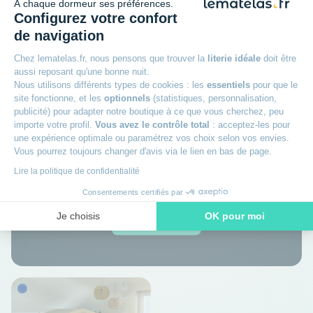
À chaque dormeur ses préférences.
Configurez votre confort
Dès
519
00€
Dès
de navigation
649
00€
Chez lematelas.fr, nous pensons que trouver la
literie idéale
doit être
aussi reposant qu'une bonne nuit.
Nous utilisons différents types de cookies : les
essentiels
pour que le
site fonctionne, et les
optionnels
(statistiques, personnalisation,
Pour toutes vos envies
publicité) pour adapter notre boutique à ce que vous cherchez, peu
importe votre profil.
Vous avez le contrôle total
: acceptez-les pour
une expérience optimale ou paramétrez vos choix selon vos envies.
Réglez en 3 fois sans frais
Vous pourrez toujours changer d'avis via le lien en bas de page.
Lire la politique de confidentialité
par carte bancaire dès 150€ d'achat
Consentements certifiés par
Je choisis
OK pour moi
Je m'informe
Axeptio consent
Plateforme de Gestion du Consentement : Personnalisez vos O
Notre plateforme vous permet d'adapter et de gérer vos paramètr