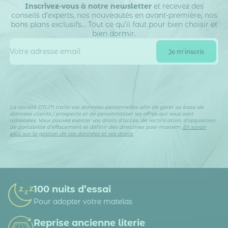
Inscrivez-vous à notre newsletter
et recevez des
conseils d’experts, nos nouveautés en avant-première, nos
bons plans exclusifs… Tout ce qu’il faut pour bien choisir et
bien dormir.
La société DTLM traite vos données personnelles afin de gérer sa base de
données clients / prospects et de personnaliser les offres qui vous sont
adressées. Vous pouvez exercer vos droits d’accès, de rectification, d’opposition,
de portabilité d’effacement et définir des directives post-mortem.
En savoir
plus sur la gestion de vos données et vos droits.
100 nuits d’essai
Pour adopter votre matelas
Reprise ancienne literie