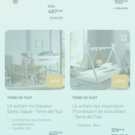
955
10€
Dès
1 189,00€
487
83€
609,00€
-20%
-20%
TERRE DE NUIT
TERRE DE NUIT
Lit enfant mi-hauteur
Lit enfant tipi inspiration
blanc laqué - Terre de Nuit
Montessori en bois blanc
- Terre de Nuit
Conformes aux normes
européennes
Matière : Bois
Certifié FSC
319
96€
625
37€