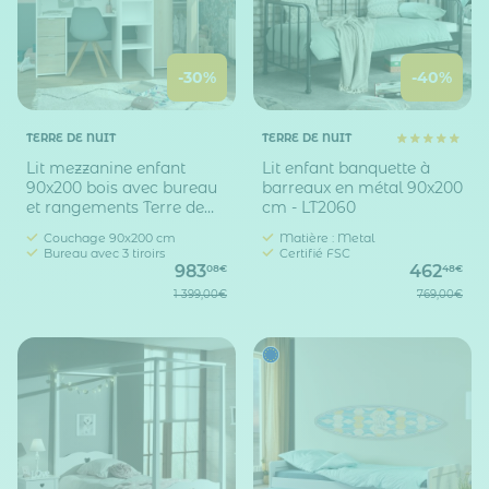
-30%
-40%
TERRE DE NUIT
TERRE DE NUIT
Lit mezzanine enfant
Lit enfant banquette à
90x200 bois avec bureau
barreaux en métal 90x200
et rangements Terre de
cm - LT2060
Nuit
Couchage 90x200 cm
Matière : Metal
Bureau avec 3 tiroirs
Certifié FSC
983
462
08€
48€
1 399,00€
769,00€