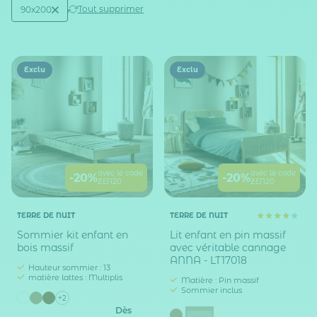
Active filtering
(1)
Tout supprimer
90x200
Taille sommier / lit (en cm)
Exclu
Exclu
avec le code
avec le code
-20%
-20%
ZEN20
ZEN20
TERRE DE NUIT
TERRE DE NUIT
Sommier kit enfant en
Lit enfant en pin massif
bois massif
avec véritable cannage
ANNA - LT17018
Hauteur sommier : 13
matière lattes : Multiplis
Matière : Pin massif
Sommier inclus
+2
Dès
Marron noisette