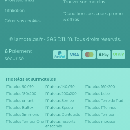
Professionnels
Trouver son matelas
Affiliation
*Conditions des codes promo
& offres
Gérer vos cookies
© lematelas.fr - SAS DTLM. Tous droits réservés.
🔒 Paiement
sécurisé
Matelas et surmatelas
Matelas 90x190
Matelas 140x190
Matelas 160x200
Matelas 180x200
Matelas 200x200
Matelas bebe
Matelas enfant
Matelas Someo
Matelas Terre de Nuit
Matelas Bultex
Matelas Epeda
Matelas Merinos
Matelas Simmons
Matelas Dunlopillo
Matelas Tempur
Matelas Tempur One
Matelas ressorts
Matelas mousse
ensachés