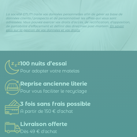
La société DTLM traite vos données personnelles afin de gérer sa base de
données clients / prospects et de personnaliser les offres qui vous sont
adressées. Vous pouvez exercer vos droits d’accès, de rectification, d’opposition,
de portabilité d’effacement et définir des directives post-mortem.
En savoir
plus sur la gestion de vos données et vos droits.
100 nuits d’essai
Pour adopter votre matelas
Reprise ancienne literie
Pour vous faciliter le recyclage
3 fois sans frais possible
A partir de 150 € d’achat
Livraison offerte
Dès 49 € d'achat