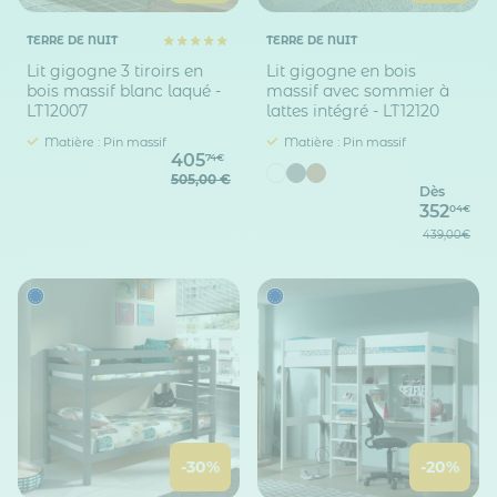
TERRE DE NUIT
TERRE DE NUIT
Lit gigogne 3 tiroirs en
Lit gigogne en bois
bois massif blanc laqué -
massif avec sommier à
LT12007
lattes intégré - LT12120
Matière : Pin massif
Matière : Pin massif
405
74€
505,00 €
Dès
352
04€
439,00€
-30%
-20%