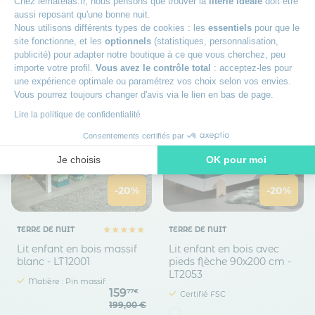
Chez lematelas.fr, nous pensons que trouver la
literie idéale
doit être
231
64€
aussi reposant qu'une bonne nuit.
329,00 €
Nous utilisons différents types de cookies : les
essentiels
pour que le
Dès
594
site fonctionne, et les
optionnels
(statistiques, personnalisation,
50€
publicité) pour adapter notre boutique à ce que vous cherchez, peu
importe votre profil.
Vous avez le contrôle total
: acceptez-les pour
une expérience optimale ou paramétrez vos choix selon vos envies.
Vous pourrez toujours changer d'avis via le lien en bas de page.
Lire la politique de confidentialité
Consentements certifiés par
Je choisis
OK pour moi
Axeptio consent
Plateforme de Gestion du Consentement : Personnalisez vos O
-20%
-20%
Notre plateforme vous permet d'adapter et de gérer vos paramètr
TERRE DE NUIT
TERRE DE NUIT
Lit enfant en bois massif
Lit enfant en bois avec
blanc - LT12001
pieds flèche 90x200 cm -
LT2053
Matière : Pin massif
159
77€
Certifié FSC
199,00 €