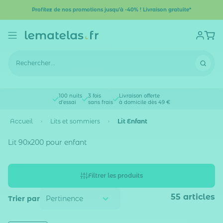
Profitez de nos promotions jusqu'à -40% ! Livraison gratuite*
100 nuits
3 fois
Livraison offerte
d'essai
sans frais
à domicile dès 49 €
Accueil
Lits et sommiers
Lit Enfant
Lit 90x200 pour enfant
Filtrer les produits
55
articles
Trier par