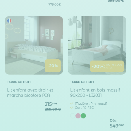
399,00 €
779,00€
avec le code
-20%
-20%
ZEN20
TERRE DE NUIT
TERRE DE NUIT
Lit enfant avec tiroir et
Lit enfant en bois massif
marche bicolore PIA
90x200 - LI2031
215
Matière : Pin massif
64€
Certifié FSC
269,00 €
Dès
549
00€