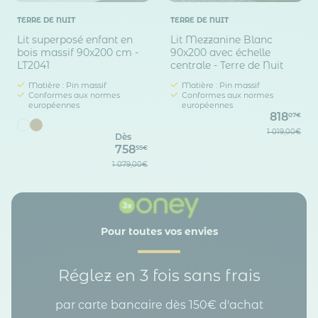
TERRE DE NUIT
TERRE DE NUIT
Lit superposé enfant en
Lit Mezzanine Blanc
bois massif 90x200 cm -
90x200 avec échelle
LT2041
centrale - Terre de Nuit
Matière : Pin massif
Matière : Pin massif
Conformes aux normes
Conformes aux normes
européennes
européennes
818
07€
1 019,00€
Dès
758
55€
1 079,00€
Pour toutes vos envies
Réglez en 3 fois sans frais
par carte bancaire dès 150€ d'achat