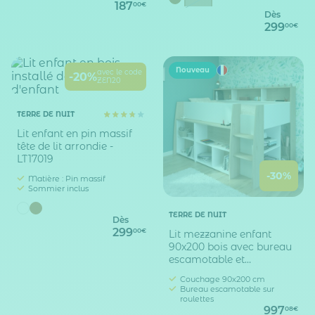
187
00€
Dès
299
00€
Nouveau
avec le code
-20%
ZEN20
TERRE DE NUIT
Lit enfant en pin massif
tête de lit arrondie -
LT17019
-30%
Matière : Pin massif
Sommier inclus
TERRE DE NUIT
Dès
299
00€
Lit mezzanine enfant
90x200 bois avec bureau
escamotable et
rangements - Terre de
Couchage 90x200 cm
Nuit
Bureau escamotable sur
roulettes
997
08€