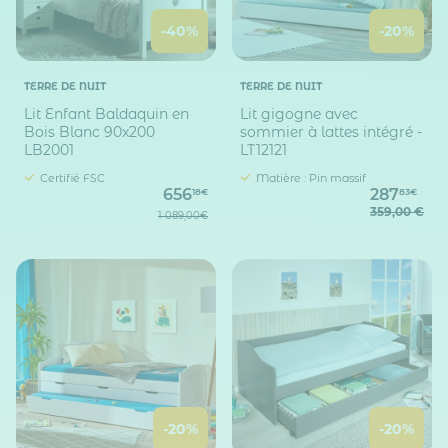
-40%
-20%
TERRE DE NUIT
TERRE DE NUIT
Lit Enfant Baldaquin en
Lit gigogne avec
Bois Blanc 90x200
sommier à lattes intégré -
LB2001
LT12121
Certifié FSC
Matière : Pin massif
656
287
18€
83€
359,00 €
1 089,00€
-20%
-20%