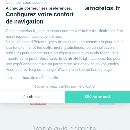
Continuer sans accepter
À chaque dormeur ses préférences.
Configurez votre confort
En savoir +
de navigation
Chez lematelas.fr, nous pensons que trouver la
literie idéale
doit être
aussi reposant qu'une bonne nuit.
Nous utilisons différents types de cookies : les
essentiels
pour que le
site fonctionne, et les
optionnels
(statistiques, personnalisation,
publicité) pour adapter notre boutique à ce que vous cherchez, peu
importe votre profil.
Vous avez le contrôle total
: acceptez-les pour
Les marques qui
une expérience optimale ou paramétrez vos choix selon vos envies.
Vous pourrez toujours changer d'avis via le lien en bas de page.
améliorent votre sommeil
Lire la politique de confidentialité
Consentements certifiés par
Je choisis
OK pour moi
Axeptio consent
Plateforme de Gestion du Consentement : Personnalisez vos O
Notre plateforme vous permet d'adapter et de gérer vos paramètr
Votre avis compte