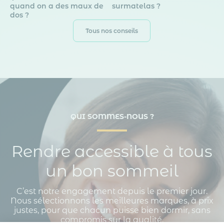
quand on a des maux de
surmatelas ?
dos ?
Tous nos conseils
QUI SOMMES-NOUS ?
Rendre accessible à tous
un bon sommeil
C’est notre engagement depuis le premier jour.
Nous sélectionnons les meilleures marques, à prix
justes, pour que chacun puisse bien dormir, sans
compromis sur la qualité.