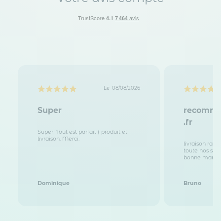
Le
08/08/2026
Super
recomma
.fr
Super! Tout est parfait ( produit et
livraison. Merci.
livraison rap
toute nos sati
bonne march
Dominique
Bruno