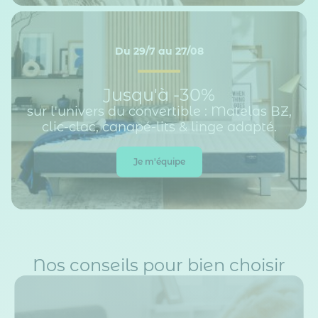
Du 29/7 au 27/08
Jusqu'à -30%
sur l'univers du convertible : Matelas BZ,
clic-clac, canapé-lits & linge adapté.
Je m'équipe
Nos conseils pour bien choisir