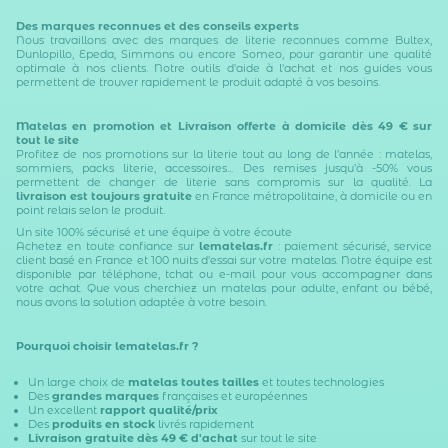
Des marques reconnues et des conseils experts
Nous travaillons avec des marques de literie reconnues comme
Bultex
,
Dunlopillo
,
Epeda
,
Simmons
ou encore
Someo
, pour garantir une qualité
optimale à nos clients. Notre
outils d'aide à l'achat
et
nos guides
vous
permettent de trouver rapidement le produit adapté à vos besoins.
Matelas en promotion et Livraison offerte à domicile dès 49 € sur
tout le site
Profitez de nos
promotions sur la literie
tout au long de l’année : matelas,
sommiers, packs literie, accessoires... Des remises jusqu’à -50% vous
permettent de changer de literie sans compromis sur la qualité. La
livraison est toujours gratuite
en France métropolitaine, à domicile ou en
point relais selon le produit.
Un site 100% sécurisé et une équipe à votre écoute
Achetez en toute confiance sur
lematelas.fr
: paiement sécurisé, service
client basé en France et 100 nuits d'essai sur votre matelas. Notre équipe est
disponible par téléphone, tchat ou e-mail pour vous accompagner dans
votre achat. Que vous cherchiez un matelas pour adulte, enfant ou bébé,
nous avons la solution adaptée à votre besoin.
Pourquoi choisir lematelas.fr ?
Un large choix de
matelas toutes tailles
et toutes technologies
Des
grandes marques
françaises et européennes
Un excellent
rapport qualité/prix
Des
produits en stock
livrés rapidement
Livraison gratuite dès 49 € d'achat
sur tout le site