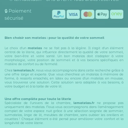
🔒 Paiement
sécurisé
Bien choisir son matelas : pour la qualité de votre sommeil
Le choix d’un
matelas
ne se fait pas à la légère. Il s'agit d'un élément
central de la literie, qui influence directement la qualité de votre sommeil,
votre bien-être et votre santé. Un bon matelas doit s’adapter à votre
morphologie, votre position de sommeil et à vos besoins spécifiques en
matière de confort ou de fermeté.
Chez
lematelas.fr
, nous vous accompagnons dans cette recherche grâce à
une offre large et experte. Que vous cherchiez un
matelas à mémoire de
forme
,
à ressorts ensachés
,
en latex
ou encore d’un
matelas en mousse
,
vous trouverez une solution. Cette solution sera adaptée à vos besoins, à
votre budget et à la taille de votre lit.
Une offre complète pour toute la literie
Spécialiste de l’univers de la chambre,
lematelas.fr
ne propose pas
uniquement des matelas. Nous vous accompagnons dans l’aménagement
complet de votre espace nuit grâce à une sélection soignée de
sommier
,
surmatelas
,
linge de lit
,
meubles de chambre
, sans oublier les
oreillers
et
couettes
! Chaque élément a été pensé pour améliorer votre confort et la
longévité de votre literie.