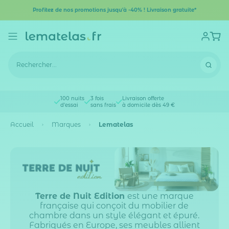
Profitez de nos promotions jusqu'à -40% ! Livraison gratuite*
100 nuits
3 fois
Livraison offerte
d'essai
sans frais
à domicile dès 49 €
Accueil
Marques
Lematelas
Terre de Nuit Edition
est une marque
française qui conçoit du mobilier de
chambre dans un style élégant et épuré.
Fabriqués en Europe, ses meubles allient