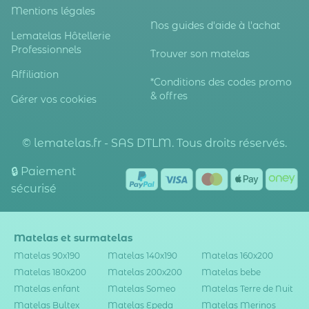
Mentions légales
Nos guides d'aide à l'achat
Lematelas Hôtellerie
Professionnels
Trouver son matelas
Affiliation
*Conditions des codes promo
& offres
Gérer vos cookies
© lematelas.fr - SAS DTLM. Tous droits réservés.
🔒 Paiement
sécurisé
Matelas et surmatelas
Matelas 90x190
Matelas 140x190
Matelas 160x200
Matelas 180x200
Matelas 200x200
Matelas bebe
Matelas enfant
Matelas Someo
Matelas Terre de Nuit
Matelas Bultex
Matelas Epeda
Matelas Merinos