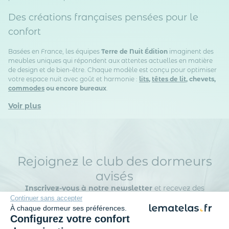
Des créations françaises pensées pour le
confort
Basées en France, les équipes
Terre de Nuit Édition
imaginent des
meubles uniques qui répondent aux attentes actuelles en matière
de design et de bien-être. Chaque modèle est conçu pour optimiser
votre espace nuit avec goût et harmonie :
lits
,
têtes de lit
, chevets,
commodes
ou encore bureaux
.
Voir plus
Rejoignez le club des dormeurs
avisés
Inscrivez-vous à notre newsletter
et recevez des
conseils d’experts, nos nouveautés en avant-première, nos
Continuer sans accepter
bons plans exclusifs… Tout ce qu’il faut pour bien choisir et
À chaque dormeur ses préférences.
bien dormir.
Configurez votre confort