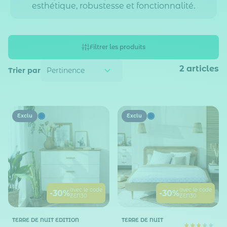
esthétique, robustesse et fonctionnalité.
Filtrer les produits
2
articles
Trier par
Exclu
Exclu
avec le code
avec le code
-30%
-30%
ZEN30
ZEN30
TERRE DE NUIT EDITION
TERRE DE NUIT