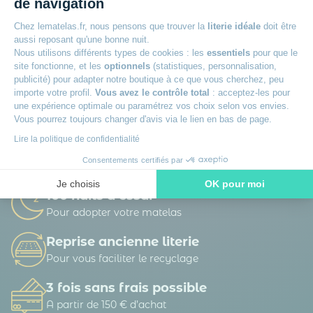
de navigation
Chez lematelas.fr, nous pensons que trouver la
literie idéale
doit être
aussi reposant qu'une bonne nuit.
Nous utilisons différents types de cookies : les
essentiels
pour que le
site fonctionne, et les
optionnels
(statistiques, personnalisation,
publicité) pour adapter notre boutique à ce que vous cherchez, peu
La société DTLM traite vos données personnelles afin de gérer sa base de
importe votre profil.
Vous avez le contrôle total
: acceptez-les pour
données clients / prospects et de personnaliser les offres qui vous sont
adressées. Vous pouvez exercer vos droits d’accès, de rectification, d’opposition,
une expérience optimale ou paramétrez vos choix selon vos envies.
de portabilité d’effacement et définir des directives post-mortem.
En savoir
Vous pourrez toujours changer d'avis via le lien en bas de page.
plus sur la gestion de vos données et vos droits.
Lire la politique de confidentialité
Consentements certifiés par
Je choisis
OK pour moi
100 nuits d’essai
Axeptio consent
Plateforme de Gestion du Consentement : Personnalisez vos O
Pour adopter votre matelas
Notre plateforme vous permet d'adapter et de gérer vos paramètr
Reprise ancienne literie
Pour vous faciliter le recyclage
3 fois sans frais possible
A partir de 150 € d’achat