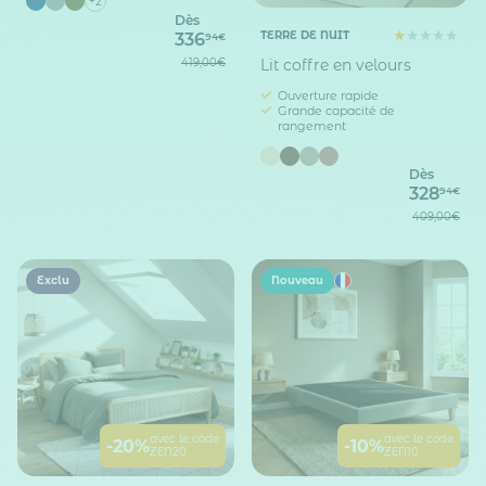
+2
Dès
TERRE DE NUIT
336
94€
419,00€
Lit coffre en velours
Ouverture rapide
Grande capacité de
rangement
Dès
328
94€
409,00€
Exclu
Nouveau
avec le code
avec le code
-20%
-10%
ZEN20
ZEN10