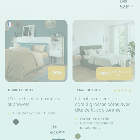
Dès
521
25€
avec le code
-20%
-20%
ZEN20
TERRE DE NUIT
TERRE DE NUIT
Tête de lit avec étagères
Lit coffre en velours
et chevets
côtelé grosses côtes avec
tête de lit capitonnée
Type de fixation : Murale
Ouverture rapide
Grande capacité de
Dès
rangement
504
04€
629,00€