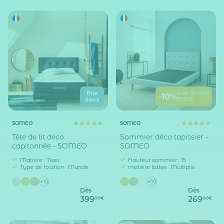
Prix
avec le code
-10%
ZEN10
doux
SOMEO
SOMEO
Tête de lit déco
Sommier déco tapissier -
capitonnée - SOMEO
SOMEO
Matière : Tissu
Hauteur sommier : 15
Type de fixation : Murale
matière lattes : Multiplis
+10
+10
Dès
Dès
399
269
00€
00€