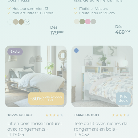
bois massif
tête de lit Terre de Nuit
Hauteur sommier : 13
Matière : Velours
matière lattes : Multiplis
Hauteur du lit : 36 cm
+2
Dès
Dès
469
00€
179
00€
Exclu
Prix
avec le code
-30%
ZEN30
doux
TERRE DE NUIT
TERRE DE NUIT
Lit en bois massif naturel
Tête de lit avec niches de
avec rangements -
rangement en bois -
LT17024
TL9052