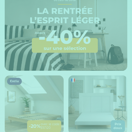
Exclu
Prix
avec le code
-20%
ZEN20
doux