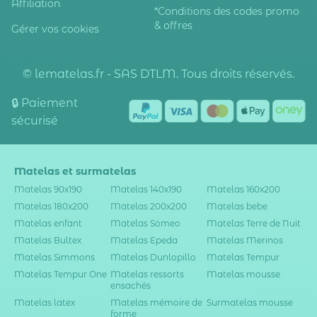
Affiliation
*Conditions des codes promo
& offres
Gérer vos cookies
© lematelas.fr - SAS DTLM. Tous droits réservés.
🔒 Paiement
sécurisé
Matelas et surmatelas
Matelas 90x190
Matelas 140x190
Matelas 160x200
Matelas 180x200
Matelas 200x200
Matelas bebe
Matelas enfant
Matelas Someo
Matelas Terre de Nuit
Matelas Bultex
Matelas Epeda
Matelas Merinos
Matelas Simmons
Matelas Dunlopillo
Matelas Tempur
Matelas Tempur One
Matelas ressorts
Matelas mousse
ensachés
Matelas latex
Matelas mémoire de
Surmatelas mousse
forme