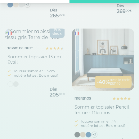
Type de fixation : A poser
+2
Dès
Axeptio consent
Plateforme de Gestion du Consentement : Personnalisez vos O
Dès
269
00€
265
00€
Notre plateforme vous permet d'adapter et de gérer vos paramètr
Prix
doux
TERRE DE NUIT
Sommier tapissier 13 cm
Éveil
Hauteur sommier : 13 cm
matière lattes : Bois massif
avec le code
-40%
ZEN40
Dès
205
00€
MERINOS
Sommier tapissier Pencil
ferme - Merinos
Hauteur sommier : 14
matière lattes : Bois massif
+2