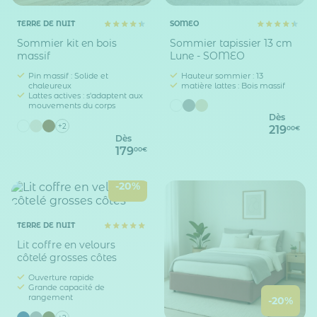
TERRE DE NUIT
SOMEO
Sommier kit en bois
Sommier tapissier 13 cm
massif
Lune - SOMEO
Pin massif : Solide et
Hauteur sommier : 13
chaleureux
matière lattes : Bois massif
Lattes actives : s'adaptent aux
mouvements du corps
Dès
+2
219
00€
Dès
179
00€
-20%
TERRE DE NUIT
Lit coffre en velours
côtelé grosses côtes
Ouverture rapide
Grande capacité de
rangement
-20%