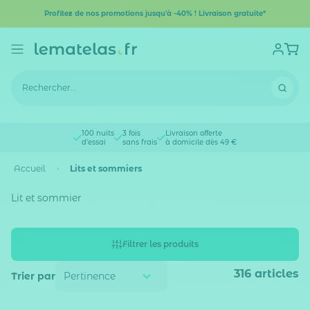
Profitez de nos promotions jusqu'à -40% ! Livraison gratuite*
100 nuits
3 fois
Livraison offerte
d'essai
sans frais
à domicile dès 49 €
Accueil
Lits et sommiers
Lit et sommier
Filtrer les produits
316
articles
Trier par