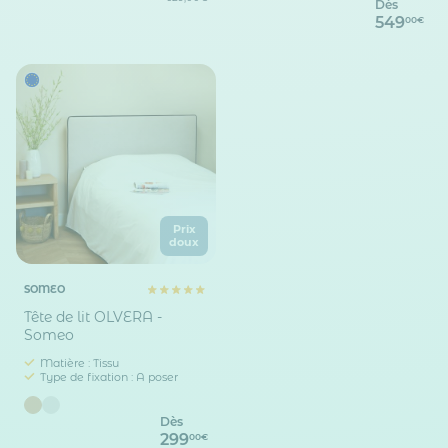
Dès
549
00€
Prix
doux
SOMEO
Tête de lit OLVERA -
Someo
Matière : Tissu
Type de fixation : A poser
Dès
299
00€