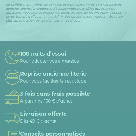
La société DTLM traite vos données personnelles afin de gérer sa base de
données clients / prospects et de personnaliser les offres qui vous sont
adressées. Vous pouvez exercer vos droits d’accès, de rectification, d’opposition,
de portabilité d’effacement et définir des directives post-mortem.
En savoir
plus sur la gestion de vos données et vos droits.
100 nuits d’essai
Pour adopter votre matelas
Reprise ancienne literie
Pour vous faciliter le recyclage
3 fois sans frais possible
A partir de 150 € d’achat
Livraison offerte
Dès 49 € d'achat
Conseils personnalisés