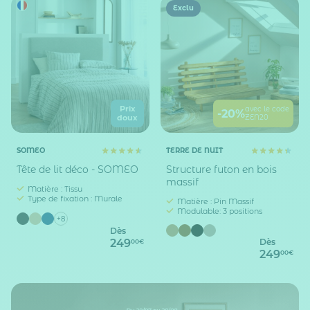
Exclu
Prix
avec le code
-20%
ZEN20
doux
SOMEO
TERRE DE NUIT
Tête de lit déco - SOMEO
Structure futon en bois
massif
Matière : Tissu
Type de fixation : Murale
Matière : Pin Massif
Modulable: 3 positions
+8
Dès
249
Dès
00€
249
00€