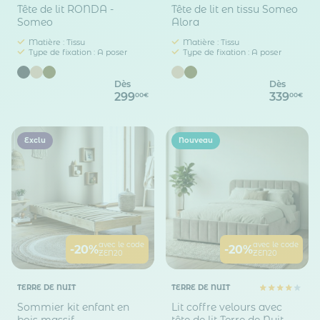
Tête de lit RONDA -
Tête de lit en tissu Someo
Someo
Alora
Matière : Tissu
Matière : Tissu
Type de fixation : A poser
Type de fixation : A poser
Dès
Dès
299
339
00€
00€
Exclu
Nouveau
avec le code
avec le code
-20%
-20%
ZEN20
ZEN20
TERRE DE NUIT
TERRE DE NUIT
Sommier kit enfant en
Lit coffre velours avec