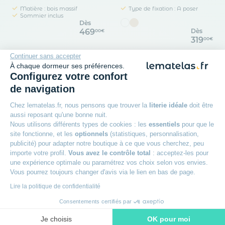
Matière : bois massif
Type de fixation : A poser
Sommier inclus
Dès
469
Dès
00€
319
00€
Continuer sans accepter
À chaque dormeur ses préférences.
Configurez votre confort
de navigation
Chez lematelas.fr, nous pensons que trouver la
literie idéale
doit être
aussi reposant qu'une bonne nuit.
Nous utilisons différents types de cookies : les
essentiels
pour que le
site fonctionne, et les
optionnels
(statistiques, personnalisation,
publicité) pour adapter notre boutique à ce que vous cherchez, peu
Prix
Prix
doux
doux
importe votre profil.
Vous avez le contrôle total
: acceptez-les pour
une expérience optimale ou paramétrez vos choix selon vos envies.
Vous pourrez toujours changer d'avis via le lien en bas de page.
SOMEO
TERRE DE NUIT
Lire la politique de confidentialité
Sommier déco tapissier
Tête de lit cannage en
en tissu bouclette Nuage
bois massif naturel - Terre
Consentements certifiés par
de Nuit
Hauteur : 15 cm
Type de lattes : Lattes fixes
Je choisis
OK pour moi
Matière : Chêne Massif