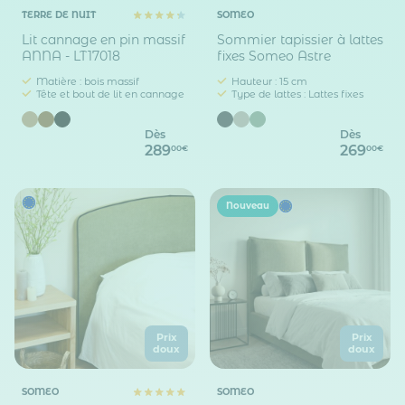
TERRE DE NUIT
SOMEO
Lit cannage en pin massif
Sommier tapissier à lattes
ANNA - LT17018
fixes Someo Astre
Matière : bois massif
Hauteur : 15 cm
Tête et bout de lit en cannage
Type de lattes : Lattes fixes
Dès
Dès
289
269
00€
00€
Nouveau
Prix
Prix
doux
doux
SOMEO
SOMEO