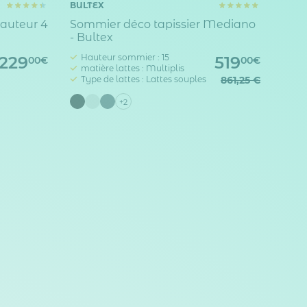
BULTEX
hauteur 4
Sommier déco tapissier Mediano
- Bultex
Hauteur sommier : 15
229
519
00€
00€
matière lattes : Multiplis
Type de lattes : Lattes souples
861,25 €
+2