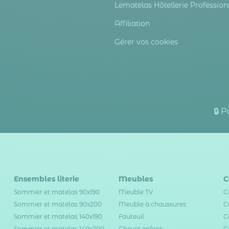
Lematelas Hôtellerie Profession
Affiliation
Gérer vos cookies
🔒 
Ensembles literie
Meubles
C
Sommier et matelas 90x190
Meuble TV
C
Sommier et matelas 90x200
Meuble à chaussures
C
Sommier et matelas 140x190
Fauteuil
C
Sommier et matelas 140x200
Chevet enfant
C