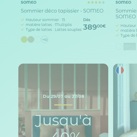
SOMEO
SOMEO
Sommier déco tapissier - SOMEO
Sommier 
SOMEO
Hauteur sommier : 15
Dès
matière lattes : Multiplis
389
Hauteur 
00€
Type de lattes : Lattes souples
matière l
Type de l
+10
Gri
Du 29/07 au 27/08
Jusqu'à