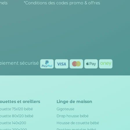
nels
*Conditions des codes promo & offres
Paiement sécurisé
ouettes et oreillers
Linge de maison
ouette 75x120 bébé
Gigoteuse
ouette 80x120 bébé
Drap housse bébé
ouette 140x200
Housse de couette bébé
ouette 200x200
Protège matelas bébé