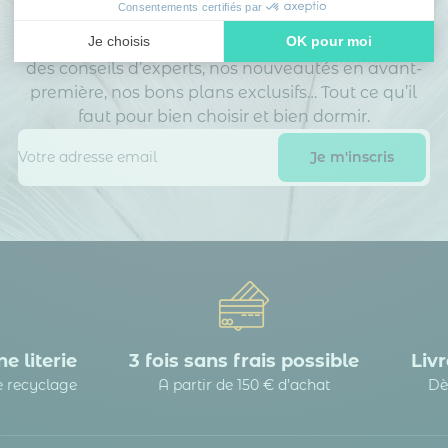
dormeurs avisés
Consentements certifiés par
Je choisis
OK pour moi
Inscrivez-vous à notre newsletter
et recevez
des conseils d’experts, nos nouveautés en avant-
Axeptio consent
Plateforme de Gestion du Consentement : Personnalisez vos
première, nos bons plans exclusifs… Tout ce qu’il
Notre plateforme vous permet d'adapter et de gérer vos paramè
faut pour bien choisir et bien dormir.
e literie
3 fois sans frais possible
Livr
le recyclage
A partir de 150 € d’achat
Dè