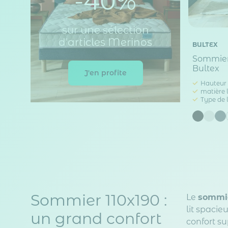
-40%
sur une sélection
d'articles Merinos
BULTEX
Sommier 
Bultex
J'en profite
Hauteur 
matière l
Type de l
Sommier 110x190 :
Le
sommie
lit spacie
un grand confort
confort su