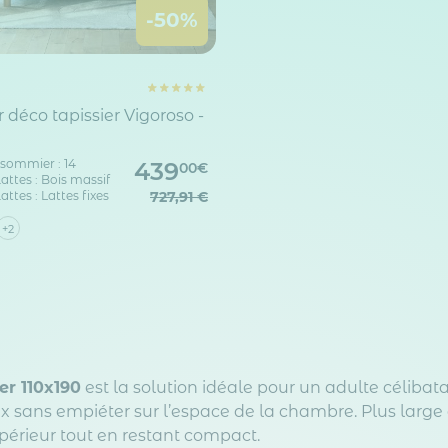
-50%
déco tapissier Vigoroso -
sommier : 14
439
00€
attes : Bois massif
attes : Lattes fixes
727,91 €
+2
r 110x190
est la solution idéale pour un adulte célibat
ux sans empiéter sur l’espace de la chambre. Plus large
périeur tout en restant compact.