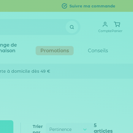
Suivre ma commande
Compte
Panier
inge de
maison
Promotions
Conseils
erte
à domicile dès 49 €
5
Trier
articles
par