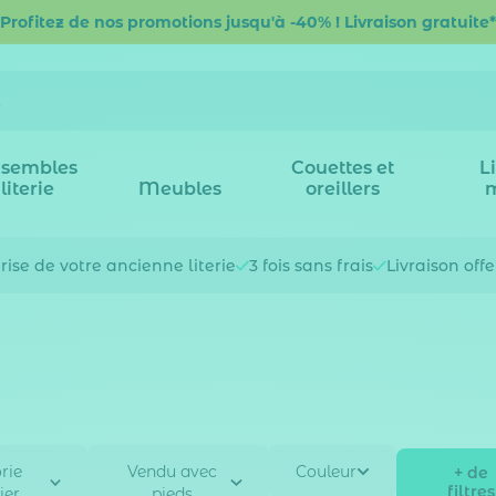
Profitez de nos promotions jusqu'à -40% ! Livraison gratuite*
sembles
Couettes et
L
literie
Meubles
oreillers
rise de votre
ancienne literie
3 fois
sans frais
Livraison off
rie
Vendu avec
Couleur
+ de
filtres
er
pieds