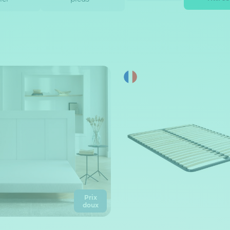
Prix
doux