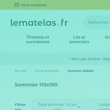
Nous contacter
Matelas et
Lits et
En
surmatelas
sommiers
100 nuits
d'essai
Rep
Accueil
Lits et sommiers
Sommier Adulte
Sommier 110x190
Filtrer
Taille sommier / lit (en
Catégo
par
cm)
sommi