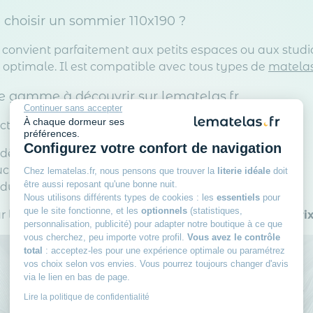
 choisir un sommier 110x190 ?
 convient parfaitement aux petits espaces ou aux studi
optimale. Il est compatible avec tous types de
matela
e gamme à découvrir sur lematelas.fr
Continuer sans accepter
À chaque dormeur ses
ction de sommiers 110x190 inclut :
préférences.
Configurez votre confort de navigation
dèles avec
pieds inclus
pour une installation facile
uctures
en bois massif
pour plus de solidité
Chez lematelas.fr, nous pensons que trouver la
literie idéale
doit
être aussi reposant qu'une bonne nuit.
duits de
fabrication française
Nous utilisons différents types de cookies : les
essentiels
pour
que le site fonctionne, et les
optionnels
(statistiques,
 la qualité et le confort avec un sommier 110x190 à
pri
personnalisation, publicité) pour adapter notre boutique à ce que
vous cherchez, peu importe votre profil.
Vous avez le contrôle
total
: acceptez-les pour une expérience optimale ou paramétrez
vos choix selon vos envies. Vous pourrez toujours changer d'avis
Rejoignez le club des
via le lien en bas de page.
Lire la politique de confidentialité