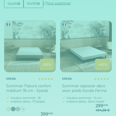
Active filtering
(2)
Tout supprimer
Epeda
90x190
Marque
Taille sommier / lit (en cm)
-50%
-40%
EPEDA
EPEDA
Sommier Nature confort
Sommier tapissier déco
médium 18 cm - Epeda
avec pieds Escale Ferme
Hauteur sommier : 18
Hauteur sommier : 14 cm
matière lattes : Multiplis
matière lattes : Bois massif
299
00€
+2
494,58 €
399
00€