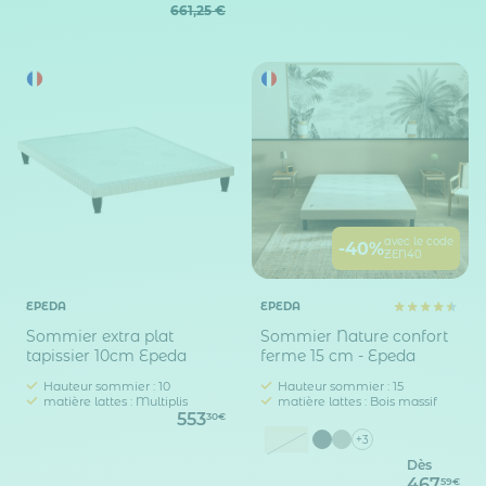
661,25 €
avec le code
-40%
ZEN40
EPEDA
EPEDA
Sommier extra plat
Sommier Nature confort
tapissier 10cm Epeda
ferme 15 cm - Epeda
Hauteur sommier : 10
Hauteur sommier : 15
matière lattes : Multiplis
matière lattes : Bois massif
553
30€
Ecru
+3
Dès
467
59€