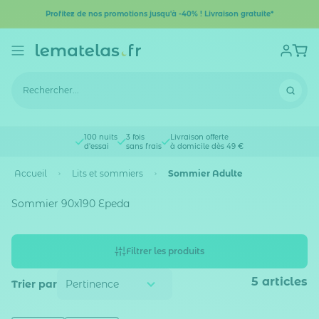
Profitez de nos promotions jusqu'à -40% ! Livraison gratuite*
100 nuits
3 fois
Livraison offerte
d'essai
sans frais
à domicile dès 49 €
Accueil
Lits et sommiers
Sommier Adulte
Sommier 90x190 Epeda
Filtrer les produits
5
articles
Trier par