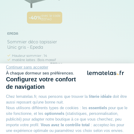
avec le code
-40%
ZEN40
EPEDA
Sommier déco tapissier
Unic gris - Epeda
Hauteur sommier : 14
matière lattes : Bois massif
521
25€
Continuer sans accepter
À chaque dormeur ses préférences.
Configurez votre confort
de navigation
Chez lematelas.fr, nous pensons que trouver la
literie idéale
doit être
aussi reposant qu'une bonne nuit.
Nous utilisons différents types de cookies : les
essentiels
pour que le
site fonctionne, et les
optionnels
(statistiques, personnalisation,
publicité) pour adapter notre boutique à ce que vous cherchez, peu
importe votre profil.
Vous avez le contrôle total
: acceptez-les pour
Rejoignez le club des dormeurs
une expérience optimale ou paramétrez vos choix selon vos envies.