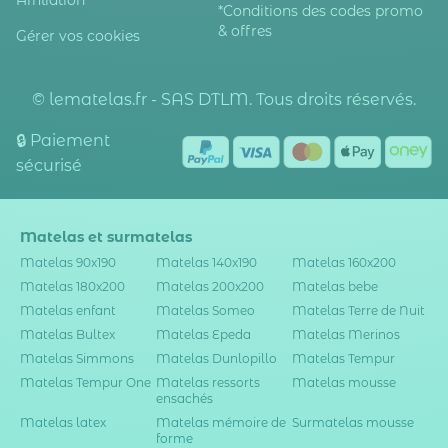
Affiliation
*Conditions des codes promo
& offres
Gérer vos cookies
© lematelas.fr - SAS DTLM. Tous droits réservés.
🔒 Paiement
sécurisé
Matelas et surmatelas
Matelas 90x190
Matelas 140x190
Matelas 160x200
Matelas 180x200
Matelas 200x200
Matelas bebe
Matelas enfant
Matelas Someo
Matelas Terre de Nuit
Matelas Bultex
Matelas Epeda
Matelas Merinos
Matelas Simmons
Matelas Dunlopillo
Matelas Tempur
Matelas Tempur One
Matelas ressorts
Matelas mousse
ensachés
Matelas latex
Matelas mémoire de
Surmatelas mousse
forme