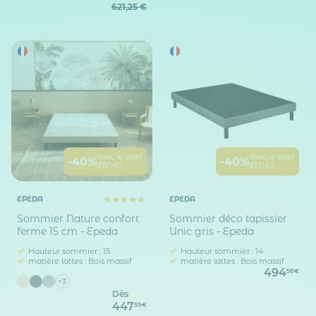
621,25 €
avec le code
avec le code
-40%
-40%
ZEN40
ZEN40
EPEDA
EPEDA
Sommier Nature confort
Sommier déco tapissier
ferme 15 cm - Epeda
Unic gris - Epeda
Hauteur sommier : 15
Hauteur sommier : 14
matière lattes : Bois massif
matière lattes : Bois massif
494
58€
+3
Dès
447
59€