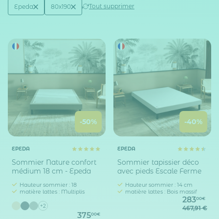
Active filtering
(2)
Tout supprimer
Epeda
80x190
Marque
Taille sommier / lit (en cm)
-50%
-40%
EPEDA
EPEDA
Sommier Nature confort
Sommier tapissier déco
médium 18 cm - Epeda
avec pieds Escale Ferme
Hauteur sommier : 18
Hauteur sommier : 14 cm
matière lattes : Multiplis
matière lattes : Bois massif
283
00€
+2
467,91 €
375
00€