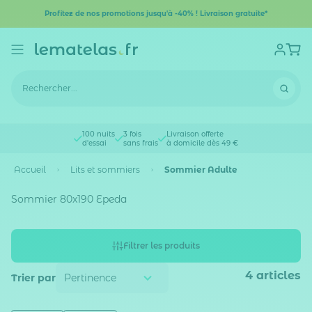
Profitez de nos promotions jusqu'à -40% ! Livraison gratuite*
100 nuits
3 fois
Livraison offerte
d'essai
sans frais
à domicile dès 49 €
Accueil
Lits et sommiers
Sommier Adulte
Sommier 80x190 Epeda
Filtrer les produits
4
articles
Trier par