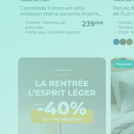
Commode 3 tiroirs en rafia
Parure d
imitation chêne sonoma imprimé
de Nuit 
cannage - CO7073-2
239
Matière : Panneau de
Matière 
00€
particules
Nombre de
Parfait pour les petits espaces
Motif : 
Nouveau