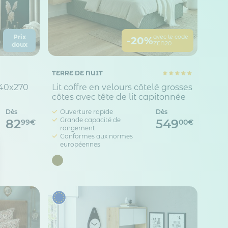
Prix
avec le code
-20%
ZEN20
doux
TERRE DE NUIT
140x270
Lit coffre en velours côtelé grosses
côtes avec tête de lit capitonnée
Dès
Ouverture rapide
Dès
Grande capacité de
82
549
99€
00€
rangement
Conformes aux normes
européennes