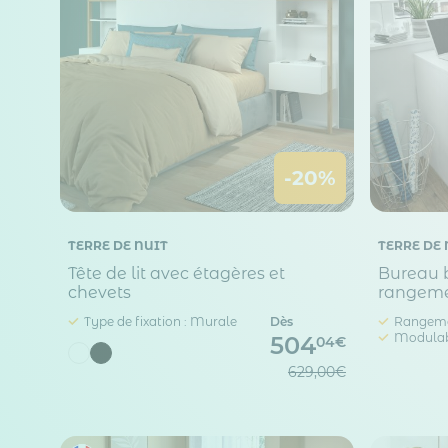
-20%
TERRE DE NUIT
TERRE DE 
Tête de lit avec étagères et
Bureau b
chevets
rangeme
Type de fixation : Murale
Dès
Rangeme
Modula
504
04€
629,00€