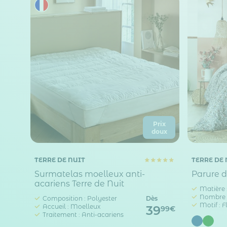
Prix
doux
TERRE DE NUIT
TERRE DE 
Surmatelas moelleux anti-
Parure d
acariens Terre de Nuit
Matière 
Nombre de
Composition : Polyester
Dès
Motif : F
Accueil : Moelleux
39
99€
Traitement : Anti-acariens