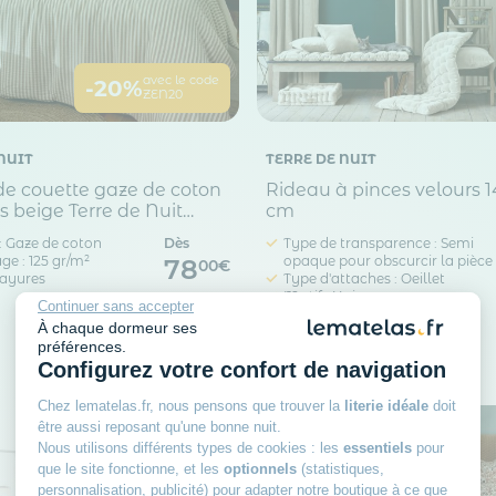
avec le code
-20%
ZEN20
NUIT
TERRE DE NUIT
e couette gaze de coton
Rideau à pinces velours 
s beige Terre de Nuit
cm
: Gaze de coton
Dès
Type de transparence : Semi
 : 125 gr/m²
opaque pour obscurcir la pièce
78
00€
Rayures
Type d'attaches : Oeillet
Motif : Uni
Continuer sans accepter
À chaque dormeur ses
préférences.
Configurez votre confort de navigation
Chez lematelas.fr, nous pensons que trouver la
literie idéale
doit
être aussi reposant qu'une bonne nuit.
Nous utilisons différents types de cookies : les
essentiels
pour
que le site fonctionne, et les
optionnels
(statistiques,
personnalisation, publicité) pour adapter notre boutique à ce que