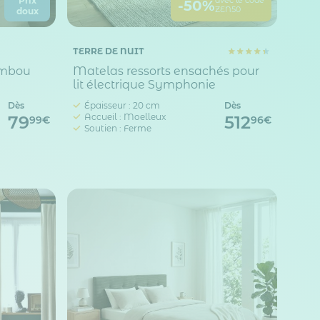
Prix
avec le code
-50%
ZEN50
doux
TERRE DE NUIT
ambou
Matelas ressorts ensachés pour
lit électrique Symphonie
Dès
Épaisseur : 20 cm
Dès
Accueil : Moelleux
79
512
99€
96€
Soutien : Ferme