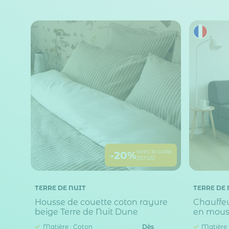
avec le code
-20%
ZEN20
TERRE DE NUIT
TERRE DE 
Housse de couette coton rayure
Chauffeu
beige Terre de Nuit Dune
en mouss
Nuit
Matière : Coton
Dès
Matière 