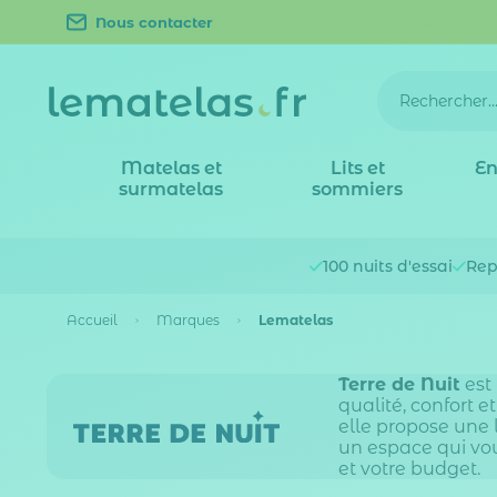
Nous contacter
Matelas et
Lits et
En
surmatelas
sommiers
100 nuits
d'essai
Rep
Accueil
Marques
Lematelas
Terre de Nuit
est 
qualité, confort e
elle propose une 
un espace qui vou
et votre budget.