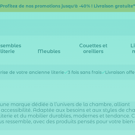
Profitez de nos promotions jusqu'à -40% ! Livraison gratuite*
sembles
Couettes et
L
literie
Meubles
oreillers
rise de votre
ancienne literie
3 fois
sans frais
Livraison off
une marque dédiée à l’univers de la chambre, alliant
t accessibilité. Adaptée aux besoins et aux styles de ch
literie et du mobilier durables, modernes et tendance. 
s ressemble, avec des produits pensés pour votre bien-