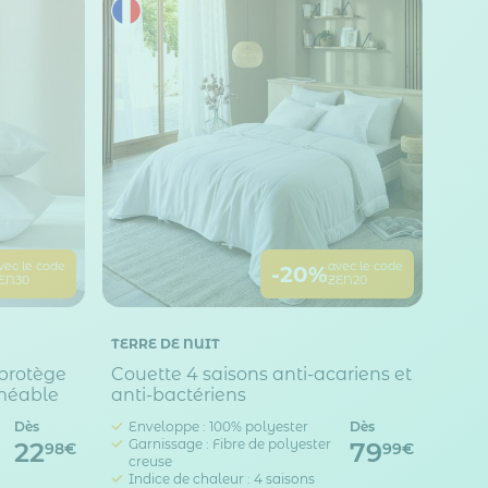
vec le code
avec le code
-20%
EN30
ZEN20
TERRE DE NUIT
 protège
Couette 4 saisons anti-acariens et
rméable
anti-bactériens
Dès
Enveloppe : 100% polyester
Dès
Garnissage : Fibre de polyester
22
79
98€
99€
creuse
Indice de chaleur : 4 saisons