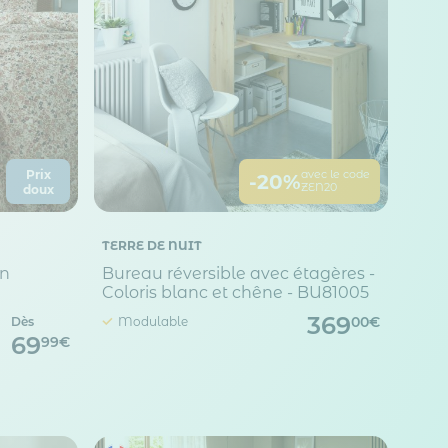
Prix
avec le code
-20%
ZEN20
doux
 Options
tres de confidentialité, en garantissant la conformité avec les
TERRE DE NUIT
on
Bureau réversible avec étagères -
Coloris blanc et chêne - BU81005
369
Dès
Modulable
00€
69
99€