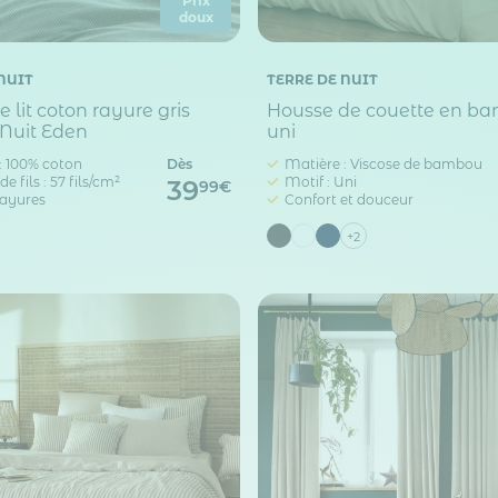
Prix
doux
NUIT
TERRE DE NUIT
 lit coton rayure gris
Housse de couette en b
 Nuit Eden
uni
: 100% coton
Dès
Matière : Viscose de bambou
 fils : 57 fils/cm²
Motif : Uni
39
99€
Rayures
Confort et douceur
+2