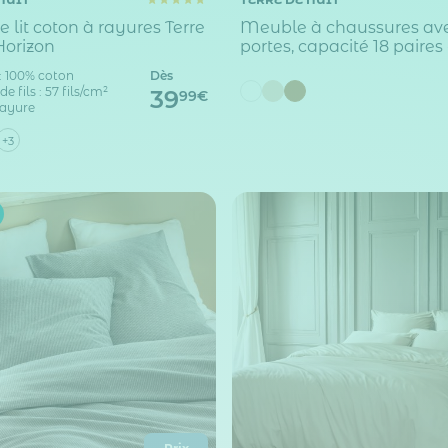
e lit coton à rayures Terre
Meuble à chaussures ave
Horizon
portes, capacité 18 paires 
MC81011
: 100% coton
Dès
 fils : 57 fils/cm²
39
99€
Rayure
+3