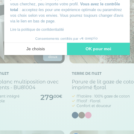
vous cherchez, peu importe votre profil.
Vous avez le contrôle
total
: acceptez-les pour une expérience optimale ou paramétrez
vos choix selon vos envies. Vous pourrez toujours changer d'avis
via le lien en bas de page.
Lire la politique de confidentialité
Consentements certifiés par
Je choisis
OK pour moi
Prix
doux
Axeptio consent
Plateforme de Gestion du Consentement : Personnalisez vos
Notre plateforme vous permet d'adapter et de gérer vos paramè
NUIT
TERRE DE NUIT
lanc multiposition avec
Parure de lit gaze de cot
nts - BU81004
imprimé floral
279
nt intégré
Matière : 100% gaze de coton
00€
ble
Motif : Floral
Confort et douceur