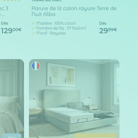
c 3
Parure de lit coton rayure Terre de
-
Nuit Alba
Dès
Matière : 100% coton
Dès
Nombre de fils : 57 fils/cm²
129
29
00€
99€
Motif : Rayures