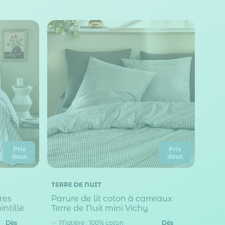
Prix
Prix
doux
doux
TERRE DE NUIT
res
Parure de lit coton à carreaux
ntillé
Terre de Nuit mini Vichy
Dès
Matière : 100% coton
Dès