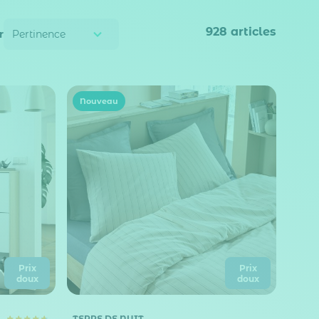
928
articles
r
Nouveau
Prix
Prix
doux
doux
TERRE DE NUIT