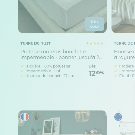
Prix
doux
TERRE DE NUIT
TERRE DE 
Protège matelas bouclette
Housse d
imperméable - bonnet jusqu'à 27
à rayure
cm
Ninon
Matière : 100% polyester
Dès
Matière 
Imperméable : Oui
Grammage
12
99€
Hauteur du bonnet : 27 cm
Motif : 