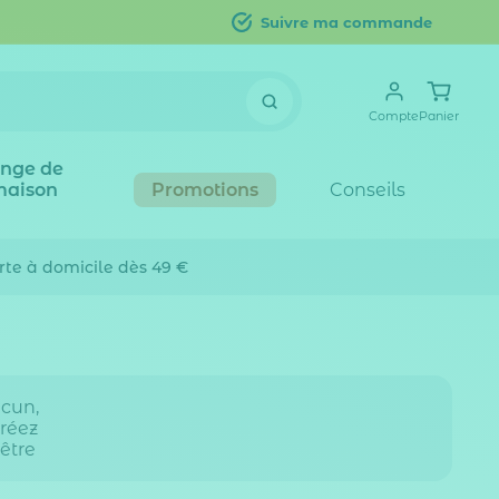
Suivre ma commande
Compte
Panier
inge de
maison
Promotions
Conseils
erte
à domicile dès 49 €
acun,
Créez
être