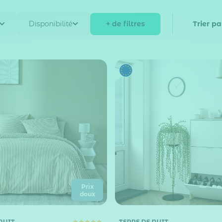
+ de filtres
Disponibilité
Trier pa
Prix
doux
NUIT
TERRE DE NUIT