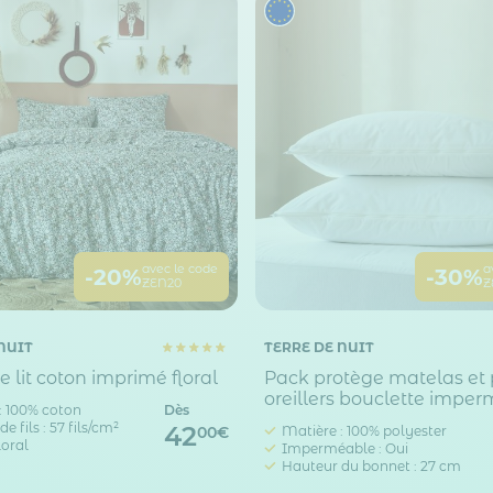
avec le code
a
-20%
-30%
ZEN20
Z
NUIT
TERRE DE NUIT
e lit coton imprimé floral
Pack protège matelas et
oreillers bouclette impe
: 100% coton
Dès
 fils : 57 fils/cm²
42
Matière : 100% polyester
00€
loral
Imperméable : Oui
Hauteur du bonnet : 27 cm