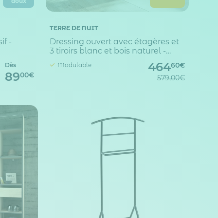
doux
TERRE DE NUIT
if -
Dressing ouvert avec étagères et
3 tiroirs blanc et bois naturel -
DR81008
464
Dès
Modulable
60€
89
00€
579,00€