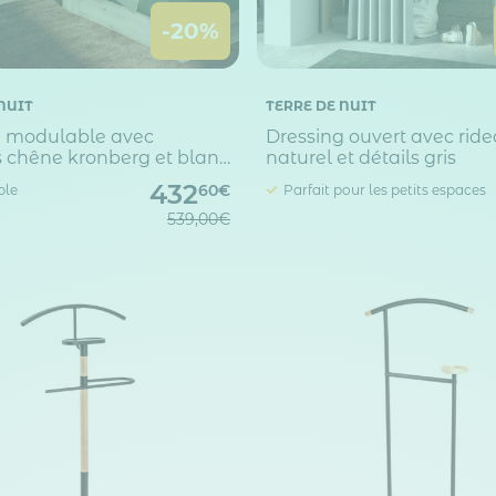
-20%
NUIT
TERRE DE NUIT
g modulable avec
Dressing ouvert avec ride
 chêne kronberg et blanc
naturel et détails gris
432
ble
Parfait pour les petits espaces
60€
539,00€