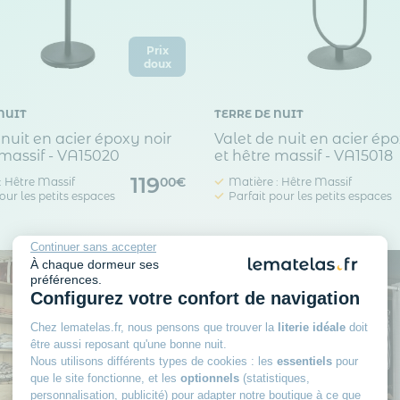
Prix
doux
NUIT
TERRE DE NUIT
 nuit en acier époxy noir
Valet de nuit en acier épo
 massif - VA15020
et hêtre massif - VA15018
119
: Hêtre Massif
Matière : Hêtre Massif
00€
our les petits espaces
Parfait pour les petits espaces
Continuer sans accepter
À chaque dormeur ses
préférences.
Configurez votre confort de navigation
Chez lematelas.fr, nous pensons que trouver la
literie idéale
doit
être aussi reposant qu'une bonne nuit.
Nous utilisons différents types de cookies : les
essentiels
pour
que le site fonctionne, et les
optionnels
(statistiques,
personnalisation, publicité) pour adapter notre boutique à ce que