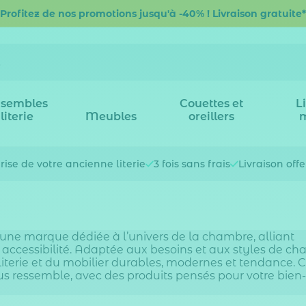
Profitez de nos promotions jusqu'à -40% ! Livraison gratuite*
sembles
Couettes et
L
literie
Meubles
oreillers
rise de votre
ancienne literie
3 fois
sans frais
Livraison off
une marque dédiée à l’univers de la chambre, alliant
t accessibilité. Adaptée aux besoins et aux styles de ch
literie et du mobilier durables, modernes et tendance. 
s ressemble, avec des produits pensés pour votre bien-