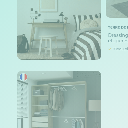
TERRE DE 
Dressin
étagères
- DR208
Modula