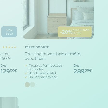
Prix
avec le code
-20%
ZEN20
doux
TERRE DE NUIT
ué et
Dressing ouvert bois et métal
A15024
avec tiroirs
Dès
Matière : Panneaux de
Dès
particules
129
289
00€
00€
Structure en métal
Finition mélaminée