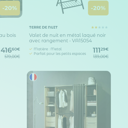
-20%
-20%
TERRE DE NUIT
au bois
Valet de nuit en métal laqué noir
avec rangement - VA15054
416
111
Matière : Metal
60€
29€
Parfait pour les petits espaces
519,00€
139,00€