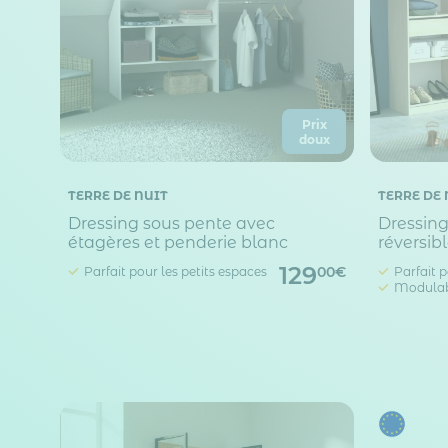
Prix
doux
TERRE DE NUIT
TERRE DE 
Dressing sous pente avec
Dressing
étagères et penderie blanc
réversib
129
Parfait pour les petits espaces
Parfait p
00€
Modula