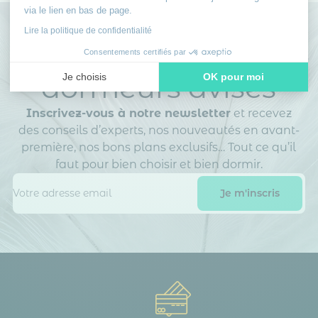
via le lien en bas de page.
Lire la politique de confidentialité
Rejoignez le club des
Consentements certifiés par
dormeurs avisés
Je choisis
OK pour moi
Axeptio consent
Plateforme de Gestion du Consentement : Personnalisez vos
Inscrivez-vous à notre newsletter
et recevez
Notre plateforme vous permet d'adapter et de gérer vos paramè
des conseils d’experts, nos nouveautés en avant-
première, nos bons plans exclusifs… Tout ce qu’il
faut pour bien choisir et bien dormir.