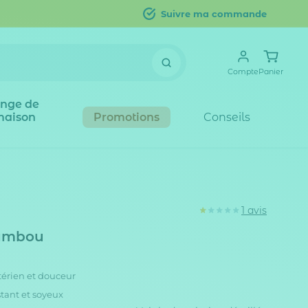
Suivre ma commande
Compte
Panier
inge de
maison
Promotions
Conseils
1 avis
bambou
térien et douceur
tant et soyeux