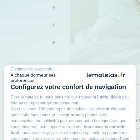
+
+
+
Continuer sans accepter
À chaque dormeur ses
préférences.
Configurez votre confort de navigation
Chez lematelas.fr, nous pensons que trouver la
literie idéale
doit
être aussi reposant qu'une bonne nuit.
Nous utilisons différents types de cookies : les
essentiels
pour
Taie d'oreiller en bambou
que le site fonctionne, et les
optionnels
(statistiques,
Je ne peux pas noter autrement, je n'ai jamais r
personnalisation, publicité) pour adapter notre boutique à ce que
vous cherchez, peu importe votre profil.
Vous avez le contrôle
total
: acceptez-les pour une expérience optimale ou paramétrez
vos choix selon vos envies. Vous pourrez toujours changer d'avis