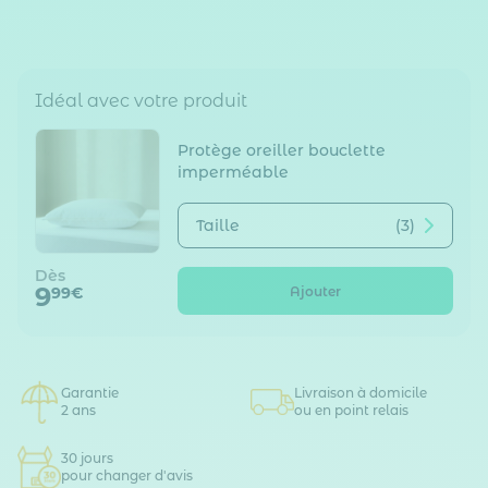
Idéal avec votre produit
Protège oreiller bouclette
imperméable
Taille
(3)
Dès
9
Ajouter
99€
Garantie
Livraison à domicile
2 ans
ou en point relais
30 jours
pour changer d'avis