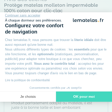
Protège matelas molleton imperméable
100% coton pour clic-clac
Continuer sans accepter
4,50
/5
À chaque dormeur ses préférences.
Configurez votre confort
de navigation
Ericm
Posté le 20/02/2026
Chez lematelas.fr, nous pensons que trouver la
literie idéale
doit être
aussi reposant qu'une bonne nuit.
Nous utilisons différents types de cookies : les
essentiels
pour que le
Protège matelas molleton imperméable 100%
site fonctionne, et les
optionnels
(statistiques, personnalisation,
coton pour clic-clac
publicité) pour adapter notre boutique à ce que vous cherchez, peu
Idéal pour protéger le matelas de mon clic clac et
importe votre profil.
Vous avez le contrôle total
: acceptez-les pour
augmenter sa longévité
une expérience optimale ou paramétrez vos choix selon vos envies.
Vous pourrez toujours changer d'avis via le lien en bas de page.
Mme D.
Lire la politique de confidentialité
Posté le 07/12/2025
Consentements certifiés par
Protège matelas molleton imperméable 100%
Je choisis
OK pour moi
coton pour clic-clac
Produit parfaitement adapté au matelas, il est
Axeptio consent
Plateforme de Gestion du Consentement : Personnalisez vos O
juste à la bonne taille et bien emboitant