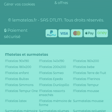
& offres
Gérer vos cookies
© lematelas.fr - SAS DTLM. Tous droits réservés.
🔒 Paiement
sécurisé
Matelas et surmatelas
Matelas 90x190
Matelas 140x190
Matelas 160x200
Matelas 180x200
Matelas 200x200
Matelas bebe
Matelas enfant
Matelas Someo
Matelas Terre de Nuit
Matelas Bultex
Matelas Epeda
Matelas Merinos
Matelas Simmons
Matelas Dunlopillo
Matelas Tempur
Matelas Tempur One
Matelas ressorts
Matelas mousse
ensachés
Matelas latex
Matelas mémoire de
Surmatelas mousse
forme
Surmatelas mémoire
Surmatelas plumes
Surmatelas polyester