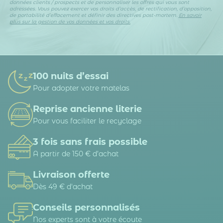
données clients / prospects et de personnaliser les offres qui vous sont
adressées. Vous pouvez exercer vos droits d’accès, de rectification, d’opposition,
de portabilité d’effacement et définir des directives post-mortem.
En savoir
plus sur la gestion de vos données et vos droits.
100 nuits d’essai
Pour adopter votre matelas
Reprise ancienne literie
Pour vous faciliter le recyclage
3 fois sans frais possible
A partir de 150 € d’achat
Livraison offerte
Dès 49 € d'achat
Conseils personnalisés
Nos experts sont à votre écoute