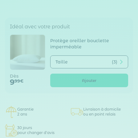
Idéal avec votre produit
Protège oreiller bouclette
imperméable
Taille
(3)
Dès
9
Ajouter
99€
Garantie
Livraison à domicile
2 ans
ou en point relais
30 jours
pour changer d'avis