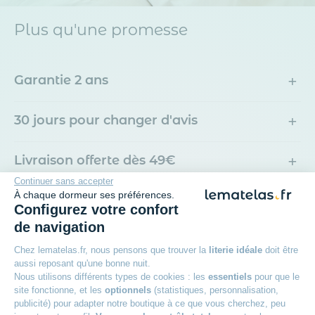
Plus qu'une promesse
+
Garantie 2 ans
+
30 jours pour changer d'avis
+
Livraison offerte dès 49€
Continuer sans accepter
À chaque dormeur ses préférences.
+
Livraison à domicile ou en point relais
Configurez votre confort
de navigation
+
Des experts à votre écoute
Chez lematelas.fr, nous pensons que trouver la
literie idéale
doit être
aussi reposant qu'une bonne nuit.
Nous utilisons différents types de cookies : les
essentiels
pour que le
site fonctionne, et les
optionnels
(statistiques, personnalisation,
publicité) pour adapter notre boutique à ce que vous cherchez, peu
Avis des clients