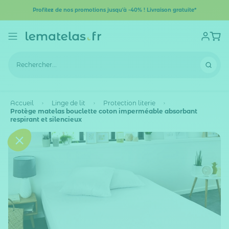
Profitez de nos promotions jusqu'à -40% ! Livraison gratuite*
Accueil
Linge de lit
Protection literie
Protège matelas bouclette coton imperméable absorbant
respirant et silencieux