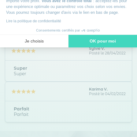
importe votre profil.
Vous avez le contrôle total
: acceptez-les pour
Protège matelas bouclette coton
une expérience optimale ou paramétrez vos choix selon vos envies.
imperméable absorbant respirant et
Vous pourrez toujours changer d'avis via le lien en bas de page.
silencieux
Lire la politique de confidentialité
5,00
/5
Consentements certifiés par
Je choisis
OK pour moi
Sylvie V.
Axeptio consent
Plateforme de Gestion du Consentement : Personnalisez vos O
Posté le 28/04/2022
Notre plateforme vous permet d'adapter et de gérer vos paramètr
Super
Super
Karima V.
Posté le 04/02/2022
Parfait
Parfait