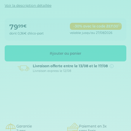
Voir la description détaillée
79
99€
-30% avec le code ZEN30
valable jusqu'au 27/08/2026
dont
0,36€
d'éco-part
Ajouter au panier
Livraison offerte
entre le 13/08 et le 17/08
Livraison express le 12/08
Garantie
Paiement en 3x
2 ans
sans frais