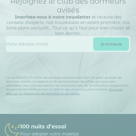
Rejoignez le club des dormeurs
avisés
Inscrivez-vous à notre newsletter
et recevez des
conseils d’experts, nos nouveautés en avant-première, nos
bons plans exclusifs… Tout ce qu’il faut pour bien choisir et
bien dormir.
La société DTLM traite vos données personnelles afin de gérer sa base de
données clients / prospects et de personnaliser les offres qui vous sont
adressées. Vous pouvez exercer vos droits d’accès, de rectification, d’opposition,
de portabilité d’effacement et définir des directives post-mortem.
En savoir
plus sur la gestion de vos données et vos droits.
100 nuits d’essai
Pour adopter votre matelas