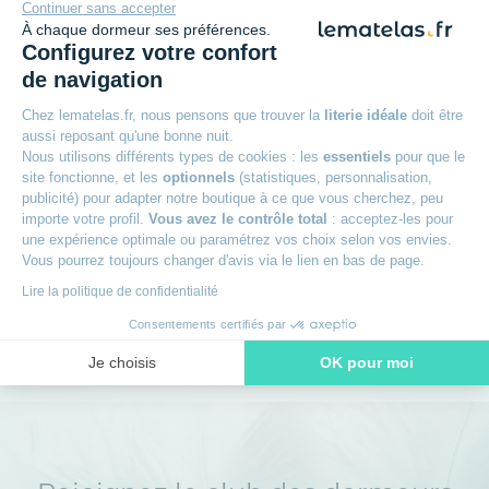
Continuer sans accepter
À chaque dormeur ses préférences.
Configurez votre confort
Avis des clients
de navigation
Oreiller Epeda Idylle confort moelleux
Chez lematelas.fr, nous pensons que trouver la
literie idéale
doit être
40x60
aussi reposant qu'une bonne nuit.
4,00
/5
Nous utilisons différents types de cookies : les
essentiels
pour que le
site fonctionne, et les
optionnels
(statistiques, personnalisation,
publicité) pour adapter notre boutique à ce que vous cherchez, peu
importe votre profil.
Vous avez le contrôle total
: acceptez-les pour
Camuzet
une expérience optimale ou paramétrez vos choix selon vos envies.
Posté le 25/06/2025
Vous pourrez toujours changer d'avis via le lien en bas de page.
Lire la politique de confidentialité
Oreiller Epeda Idylle confort moelleux 40x60
Bonjour,
Consentements certifiés par
Produit conforme, bon rapport qualité prix.
Je choisis
OK pour moi
Axeptio consent
Plateforme de Gestion du Consentement : Personnalisez vos O
Notre plateforme vous permet d'adapter et de gérer vos paramètr