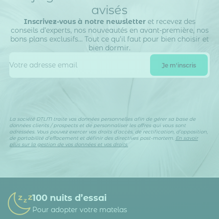
avisés
Inscrivez-vous à notre newsletter
et recevez des
conseils d’experts, nos nouveautés en avant-première, nos
bons plans exclusifs… Tout ce qu’il faut pour bien choisir et
bien dormir.
La société DTLM traite vos données personnelles afin de gérer sa base de
données clients / prospects et de personnaliser les offres qui vous sont
adressées. Vous pouvez exercer vos droits d’accès, de rectification, d’opposition,
de portabilité d’effacement et définir des directives post-mortem.
En savoir
plus sur la gestion de vos données et vos droits.
100 nuits d’essai
Pour adopter votre matelas