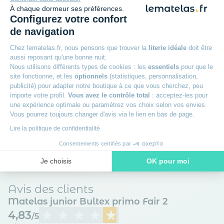
À chaque dormeur ses préférences.
Configurez votre confort
+
Garantie 5 ans
de navigation
Chez lematelas.fr, nous pensons que trouver la
literie idéale
doit être
+
100 nuits d’essai sur les matelas
aussi reposant qu'une bonne nuit.
Nous utilisons différents types de cookies : les
essentiels
pour que le
site fonctionne, et les
optionnels
(statistiques, personnalisation,
+
Paiement en 3x sans frais avec Oney
publicité) pour adapter notre boutique à ce que vous cherchez, peu
importe votre profil.
Vous avez le contrôle total
: acceptez-les pour
une expérience optimale ou paramétrez vos choix selon vos envies.
+
Livraison offerte
Vous pourrez toujours changer d'avis via le lien en bas de page.
Lire la politique de confidentialité
+
Des experts à votre écoute
Consentements certifiés par
Je choisis
OK pour moi
Axeptio consent
Plateforme de Gestion du Consentement : Personnalisez vos O
Avis des clients
Notre plateforme vous permet d'adapter et de gérer vos paramètr
Matelas junior Bultex primo Fair 2
4,83
/5