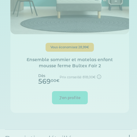
Vous économisez
28,99€
Ensemble sommier et matelas enfant
mousse ferme Bultex Fair 2
Dès
Prix conseillé
818,00€
569
00€
J'en profite