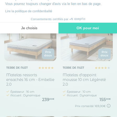
Vous pourrez toujours changer d'avis via le lien en bas de page.
Lire la politique de confidentialité
Consentements certifiés par
Je choisis
OK pour moi
Axeptio consent
Plateforme de Gestion du Consentement : Personnalisez vos O
Notre plateforme vous permet d'adapter et de gérer vos paramètr
Prix
Prix
doux
doux
TERRE DE NUIT
TERRE DE NUIT
Matelas ressorts
Matelas d'appoint
ensachés 16 cm - Embellie
mousse 10 cm Légèreté
2.0
2.0
Épaisseur : 16 cm
Épaisseur : 10 cm
Accueil : Dynamique
Accueil : Dynamique
239
155
00€
00€
Prix conseillé
169,00€