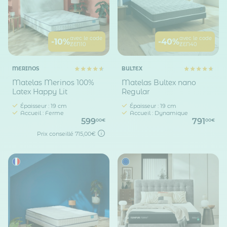
avec le code
avec le code
-10%
-40%
ZEN10
ZEN40
MERINOS
BULTEX
Matelas Merinos 100%
Matelas Bultex nano
Latex Happy Lit
Regular
Épaisseur : 19 cm
Épaisseur : 19 cm
Accueil : Ferme
Accueil : Dynamique
599
791
00€
00€
Prix conseillé
715,00€