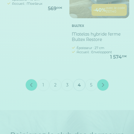
Accueil : Moelleux
569
avec le code
00€
-40%
ZEN40
BULTEX
Matelas hybride ferme
Bultex Restore
Épaisseur : 27 cm
Accueil : Enveloppant
1 574
33€
1
2
3
4
5
Page
Page
Page
Vous lisez actuellement
Page