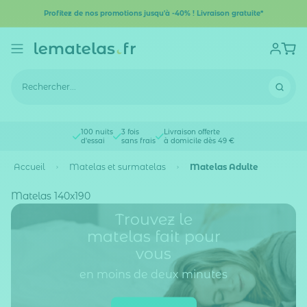
Profitez de nos promotions jusqu'à -40% ! Livraison gratuite*
100 nuits
3 fois
Livraison offerte
d'essai
sans frais
à domicile dès 49 €
Accueil
Matelas et surmatelas
Matelas Adulte
Matelas 140x190
Trouvez le
matelas fait pour
vous
en moins de deux minutes