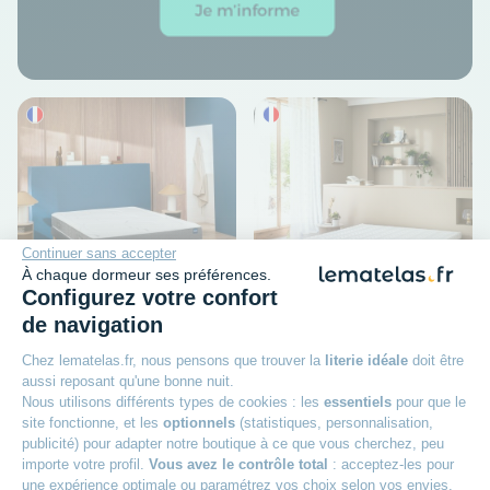
Continuer sans accepter
À chaque dormeur ses préférences.
Prix
Prix
doux
doux
Configurez votre confort
de navigation
BULTEX
TERRE DE NUIT
Chez lematelas.fr, nous pensons que trouver la
literie idéale
doit être
Matelas Bultex nano 5
Matelas mousse 12 cm -
aussi reposant qu'une bonne nuit.
zones Smart Repair
Tranquillité 2.0
Nous utilisons différents types de cookies : les
essentiels
pour que le
site fonctionne, et les
optionnels
(statistiques, personnalisation,
Épaisseur : 23 cm
Épaisseur : 12 cm
Accueil : Moelleux
Accueil : Dynamique
publicité) pour adapter notre boutique à ce que vous cherchez, peu
859
189
00€
00€
importe votre profil.
Vous avez le contrôle total
: acceptez-les pour
une expérience optimale ou paramétrez vos choix selon vos envies.
Prix conseillé
886,00€