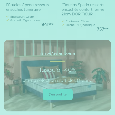
Matelas Epeda ressorts
Matelas Epeda ressorts
ensachés Itinéraire
ensachés confort ferme
21cm DORMEUR
Épaisseur : 22 cm
Accueil : Dynamique
Épaisseur : 21 cm
941
00€
Accueil : Dynamique
757
67€
Du 29/07 au 27/08
Jusqu'à -40%
sur une sélection d'articles Merinos
J'en profite