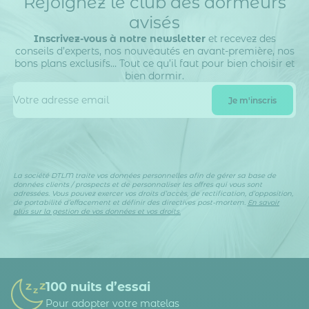
Rejoignez le club des dormeurs
avisés
Inscrivez-vous à notre newsletter
et recevez des
conseils d’experts, nos nouveautés en avant-première, nos
bons plans exclusifs… Tout ce qu’il faut pour bien choisir et
bien dormir.
La société DTLM traite vos données personnelles afin de gérer sa base de
données clients / prospects et de personnaliser les offres qui vous sont
adressées. Vous pouvez exercer vos droits d’accès, de rectification, d’opposition,
de portabilité d’effacement et définir des directives post-mortem.
En savoir
plus sur la gestion de vos données et vos droits.
100 nuits d’essai
Pour adopter votre matelas