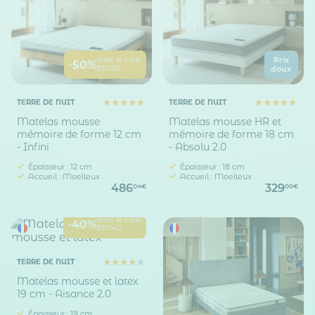
Prix
avec le code
-50%
ZEN50
doux
TERRE DE NUIT
TERRE DE NUIT
Matelas mousse
Matelas mousse HR et
mémoire de forme 12 cm
mémoire de forme 18 cm
- Infini
- Absolu 2.0
Épaisseur : 12 cm
Épaisseur : 18 cm
Accueil : Moelleux
Accueil : Moelleux
486
329
04€
00€
avec le code
-40%
ZEN40
TERRE DE NUIT
Matelas mousse et latex
19 cm - Aisance 2.0
Épaisseur : 19 cm