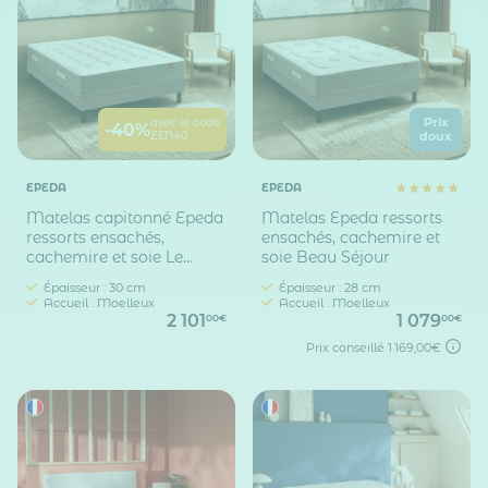
Prix
avec le code
-40%
ZEN40
doux
EPEDA
EPEDA
Matelas capitonné Epeda
Matelas Epeda ressorts
ressorts ensachés,
ensachés, cachemire et
cachemire et soie Le
soie Beau Séjour
Majestueux
Épaisseur : 30 cm
Épaisseur : 28 cm
Accueil : Moelleux
Accueil : Moelleux
2 101
1 079
00€
00€
Prix conseillé
1 169,00€