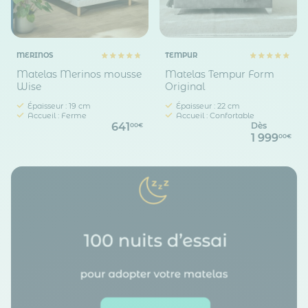
MERINOS
TEMPUR
Matelas Merinos mousse
Matelas Tempur Form
Wise
Original
Épaisseur : 19 cm
Épaisseur : 22 cm
Accueil : Ferme
Accueil : Confortable
641
Dès
00€
1 999
00€