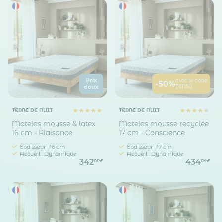
Prix
avec le code
-50%
ZEN50
doux
TERRE DE NUIT
TERRE DE NUIT
Matelas mousse & latex
Matelas mousse recyclée
16 cm - Plaisance
17 cm - Conscience
Épaisseur : 16 cm
Épaisseur : 17 cm
Accueil : Dynamique
Accueil : Dynamique
342
434
00€
04€