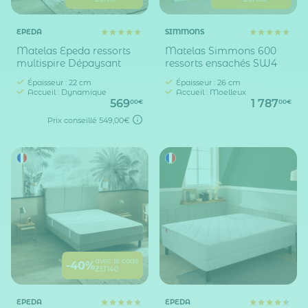
EPEDA
SIMMONS
Matelas Epeda ressorts
Matelas Simmons 600
multispire Dépaysant
ressorts ensachés SW4
Épaisseur : 22 cm
Épaisseur : 26 cm
Accueil : Dynamique
Accueil : Moelleux
569
1 787
00€
00€
Prix conseillé
549,00€
avec le code
-40%
ZEN40
EPEDA
EPEDA