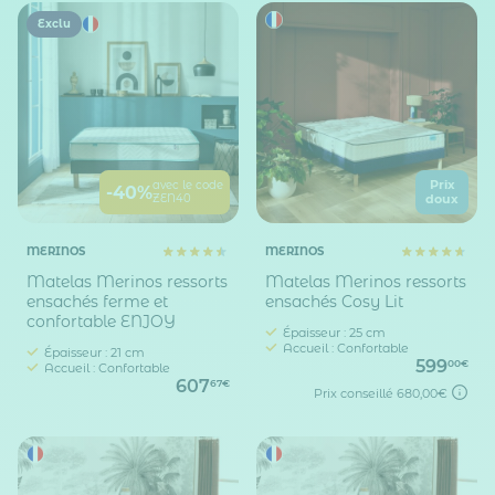
Exclu
Prix
avec le code
-40%
ZEN40
doux
MERINOS
MERINOS
Matelas Merinos ressorts
Matelas Merinos ressorts
ensachés ferme et
ensachés Cosy Lit
confortable ENJOY
Épaisseur : 25 cm
Accueil : Confortable
Épaisseur : 21 cm
599
00€
Accueil : Confortable
607
67€
Prix conseillé
680,00€