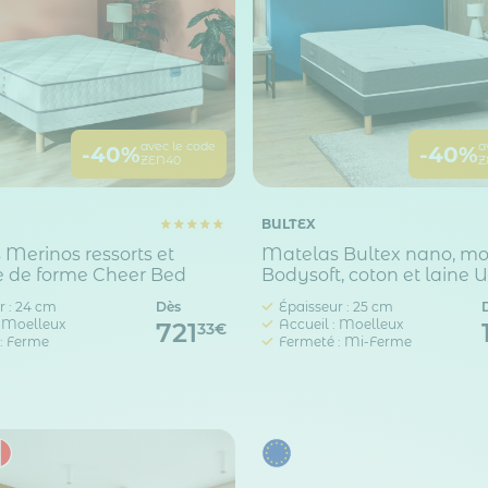
avec le code
a
-40%
-40%
ZEN40
Z
BULTEX
Merinos ressorts et
Matelas Bultex nano, m
 de forme Cheer Bed
Bodysoft, coton et laine
r : 24 cm
Dès
Épaisseur : 25 cm
: Moelleux
Accueil : Moelleux
721
33€
: Ferme
Fermeté : Mi-Ferme