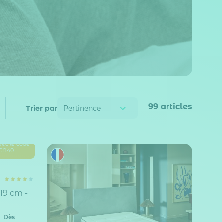
99
articles
Trier par
vec le code
EN40
19 cm -
Dès