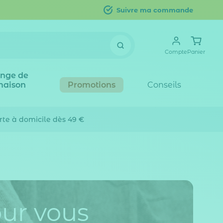
Suivre ma commande
Compte
Panier
inge de
maison
Promotions
Conseils
erte
à domicile dès 49 €
our vous