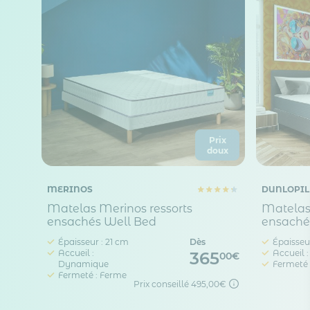
Prix
doux
MERINOS
DUNLOPIL
Matelas Merinos ressorts
Matelas 
ensachés Well Bed
ensachés
Épaisseur : 21 cm
Dès
Épaisseu
Accueil :
Accueil 
365
00€
Dynamique
Fermeté 
Fermeté : Ferme
Prix conseillé
495,00€