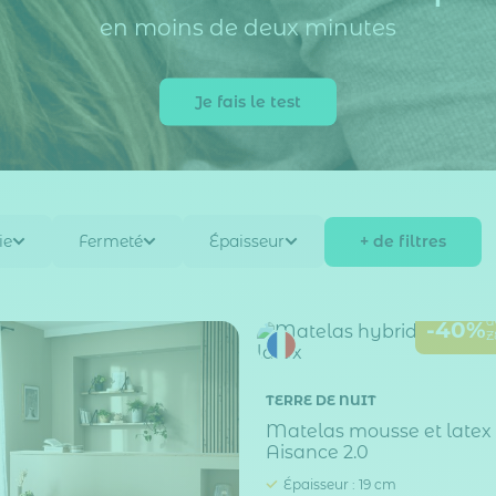
en moins de deux minutes
Je fais le test
+ de filtres
ie
Fermeté
Épaisseur
a
-40%
Z
TERRE DE NUIT
Matelas mousse et latex 
Aisance 2.0
Épaisseur : 19 cm