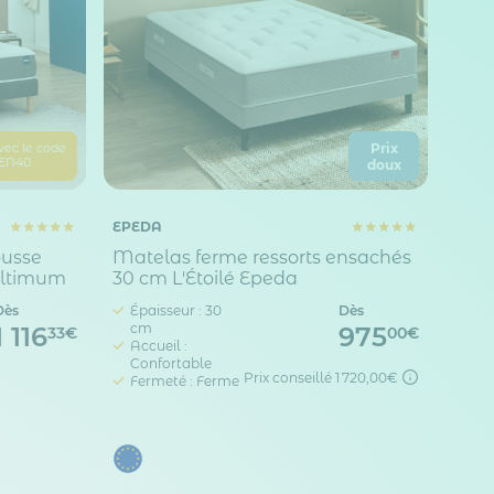
Prix
vec le code
EN40
doux
EPEDA
ousse
Matelas ferme ressorts ensachés
 Ultimum
30 cm L'Étoilé Epeda
Dès
Épaisseur : 30
Dès
cm
1 116
975
33€
00€
Accueil :
Confortable
Prix conseillé
1 720,00€
Fermeté : Ferme