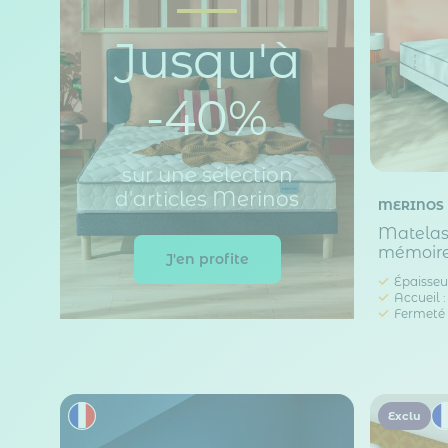
Jusqu'à
-40%
sur une sélection
d'articles Merinos
MERINOS
Matelas 
mémoire
J'en profite
Épaisseu
Accueil 
Fermeté 
Exclu