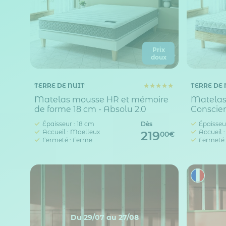
Prix
doux
TERRE DE NUIT
TERRE DE 
Matelas mousse HR et mémoire
Matelas
de forme 18 cm - Absolu 2.0
Conscie
Épaisseur : 18 cm
Dès
Épaisseur
Accueil : Moelleux
Accueil 
219
00€
Fermeté : Ferme
Fermeté 
Du 29/07 au 27/08