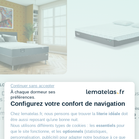
LO
TEMPUR
Continuer sans accepter
À chaque dormeur ses
Dunlopillo en ressorts
Matelas Tempur Pro Plus
préférences.
 26 cm - IRIS 2
Smartcool
Configurez votre confort de navigation
r : 26 cm
Dès
Épaisseur : 25 cm
Dès
: Moelleux
Accueil : Confortable
Chez lematelas.fr, nous pensons que trouver la
literie idéale
doit
1 172
2
50€
: Très Ferme
Fermeté : Mi-Ferme
être aussi reposant qu'une bonne nuit.
Nous utilisons différents types de cookies : les
essentiels
pour
que le site fonctionne, et les
optionnels
(statistiques,
personnalisation, publicité) pour adapter notre boutique à ce que