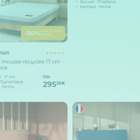
Accueil : Moelleux
Fermeté : Ferme
avec le code
-50%
ZEN50
NUIT
 mousse recyclée 17 cm -
nce
 : 17 cm
Dès
: Dynamique
295
36€
: Ferme