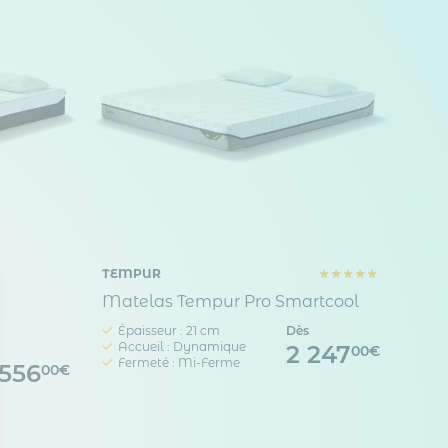
TEMPUR
Matelas Tempur Pro Smartcool
Épaisseur : 21 cm
Dès
Accueil : Dynamique
2 247
00€
Fermeté : Mi-Ferme
 556
00€