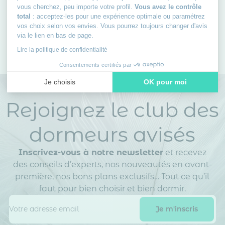
vous cherchez, peu importe votre profil.
Vous avez le contrôle
total
: acceptez-les pour une expérience optimale ou paramétrez
vos choix selon vos envies. Vous pourrez toujours changer d'avis
1
2
3
4
5
via le lien en bas de page.
Page
Page
Page
Page
Vous lisez actue
Lire la politique de confidentialité
Consentements certifiés par
Je choisis
OK pour moi
Axeptio consent
Plateforme de Gestion du Consentement : Personnalisez vos
Rejoignez le club des
Notre plateforme vous permet d'adapter et de gérer vos paramè
dormeurs avisés
Inscrivez-vous à notre newsletter
et recevez
des conseils d’experts, nos nouveautés en avant-
première, nos bons plans exclusifs… Tout ce qu’il
faut pour bien choisir et bien dormir.