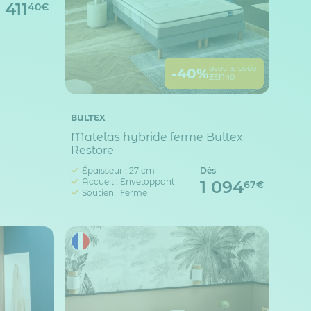
411
40€
avec le code
-40%
ZEN40
BULTEX
Matelas hybride ferme Bultex
Restore
Épaisseur : 27 cm
Dès
Accueil : Enveloppant
1 094
67€
Soutien : Ferme