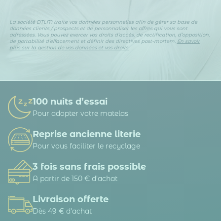
La société DTLM traite vos données personnelles afin de gérer sa base de
données clients / prospects et de personnaliser les offres qui vous sont
adressées. Vous pouvez exercer vos droits d’accès, de rectification, d’opposition,
de portabilité d’effacement et définir des directives post-mortem.
En savoir
plus sur la gestion de vos données et vos droits.
100 nuits d’essai
Pour adopter votre matelas
Reprise ancienne literie
Pour vous faciliter le recyclage
3 fois sans frais possible
A partir de 150 € d’achat
Livraison offerte
Dès 49 € d'achat