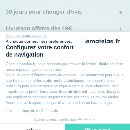
+
30 jours pour changer d'avis
+
Livraison offerte dès 49€
Continuer sans accepter
À chaque dormeur ses préférences.
+
Livraison à domicile ou en point relais
Configurez votre confort
de navigation
+
Des experts à votre écoute
Chez lematelas.fr, nous pensons que trouver la
literie idéale
doit être
aussi reposant qu'une bonne nuit.
Nous utilisons différents types de cookies : les
essentiels
pour que le
site fonctionne, et les
optionnels
(statistiques, personnalisation,
publicité) pour adapter notre boutique à ce que vous cherchez, peu
Avis des clients
importe votre profil.
Vous avez le contrôle total
: acceptez-les pour
Lot de 2 taies d'oreiller coton Terre de Nuit
une expérience optimale ou paramétrez vos choix selon vos envies.
Vous pourrez toujours changer d'avis via le lien en bas de page.
5,00
/5
Lire la politique de confidentialité
Consentements certifiés par
Marine V.
Je choisis
OK pour moi
Posté le 04/01/2019