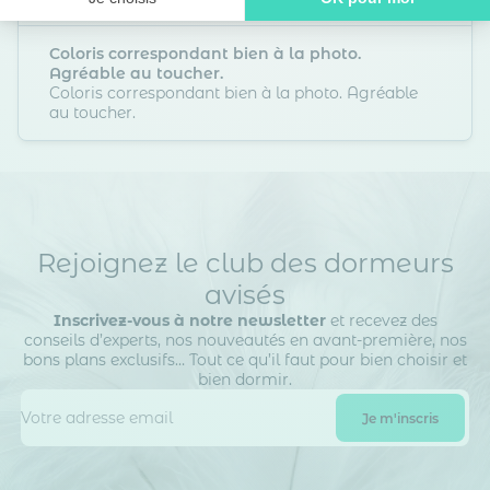
Axeptio consent
Plateforme de Gestion du Consentement : Personnalisez vos O
Coloris correspondant bien à la photo.
Notre plateforme vous permet d'adapter et de gérer vos paramètr
Agréable au toucher.
Coloris correspondant bien à la photo. Agréable
au toucher.
Rejoignez le club des dormeurs
avisés
Inscrivez-vous à notre newsletter
et recevez des
conseils d’experts, nos nouveautés en avant-première, nos
bons plans exclusifs… Tout ce qu’il faut pour bien choisir et
bien dormir.