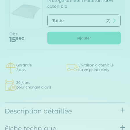
Protège oreiller molleton 100%
coton bio
Taille
(2)
Dès
15
Ajouter
99€
Garantie
Livraison à domicile
2 ans
ou en point relais
30 jours
pour changer d'avis
Description détaillée
Fiche technique