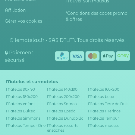
Trouver son matelas
Affiliation
*Conditions des codes promo
& offres
Gérer vos cookies
© lematelas.fr - SAS DTLM. Tous droits réservés.
🔒 Paiement
sécurisé
Matelas et surmatelas
Matelas 90x190
Matelas 140x190
Matelas 160x200
Matelas 180x200
Matelas 200x200
Matelas bebe
Matelas enfant
Matelas Someo
Matelas Terre de Nuit
Matelas Bultex
Matelas Epeda
Matelas Merinos
Matelas Simmons
Matelas Dunlopillo
Matelas Tempur
Matelas Tempur One
Matelas ressorts
Matelas mousse
ensachés