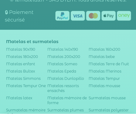
🔒 Paiement
sécurisé
Matelas et surmatelas
Matelas 90x190
Matelas 140x190
Matelas 160x200
Matelas 180x200
Matelas 200x200
Matelas bebe
Matelas enfant
Matelas Someo
Matelas Terre de Nuit
Matelas Bultex
Matelas Epeda
Matelas Merinos
Matelas Simmons
Matelas Dunlopillo
Matelas Tempur
Matelas Tempur One
Matelas ressorts
Matelas mousse
ensachés
Matelas latex
Matelas mémoire de
Surmatelas mousse
forme
Surmatelas mémoire
Surmatelas plumes
Surmatelas polyester
de forme
Dès
-30% avec le code
Ajouter au
1 499
ZEN30
00€
panier