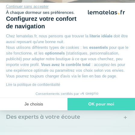
Continuer sans accepter
À chaque dormeur ses préférences.
Configurez votre confort
Plus qu'une promesse
de navigation
Chez lematelas.fr, nous pensons que trouver la
literie idéale
doit être
aussi reposant qu'une bonne nuit.
+
Garantie 2 ans
Nous utilisons différents types de cookies : les
essentiels
pour que le
site fonctionne, et les
optionnels
(statistiques, personnalisation,
publicité) pour adapter notre boutique à ce que vous cherchez, peu
+
Reprise de votre ancien meuble
importe votre profil.
Vous avez le contrôle total
: acceptez-les pour
une expérience optimale ou paramétrez vos choix selon vos envies.
Vous pourrez toujours changer d'avis via le lien en bas de page.
+
Paiement en 3x sans frais avec Oney
Lire la politique de confidentialité
Consentements certifiés par
+
Livraison offerte
Je choisis
OK pour moi
Axeptio consent
Plateforme de Gestion du Consentement : Personnalisez vos O
+
Des experts à votre écoute
Notre plateforme vous permet d'adapter et de gérer vos paramètr