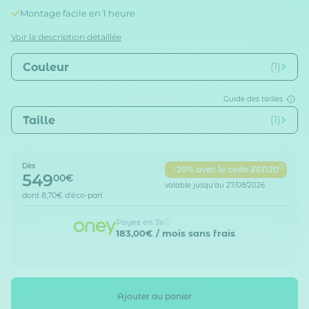
Montage facile en 1 heure
Voir la description détaillée
Couleur
(1)
Guide des tailles
Taille
(1)
Dès
-20% avec le code ZEN20
549
00€
valable jusqu'au 27/08/2026
dont
8,70€
d'éco-part
Payez en 3x
183,00€
/ mois sans frais
Ajouter au panier