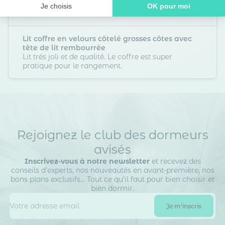
Je choisis
OK pour moi
Laurence G.
Posté le 20/10/2025
Axeptio consent
Plateforme de Gestion du Consentement : Personnalisez vos O
Notre plateforme vous permet d'adapter et de gérer vos paramètr
Lit coffre en velours côtelé grosses côtes avec
tête de lit rembourrée
Lit trés joli et de qualité. Le coffre est super
pratique pour le rangement.
Rejoignez le club des dormeurs
avisés
Inscrivez-vous à notre newsletter
et recevez des
conseils d’experts, nos nouveautés en avant-première, nos
bons plans exclusifs… Tout ce qu’il faut pour bien choisir et
bien dormir.