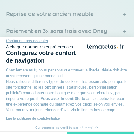
+
Reprise de votre ancien meuble
+
Paiement en 3x sans frais avec Oney
Continuer sans accepter
À chaque dormeur ses préférences.
+
Livraison offerte
Configurez votre confort
de navigation
+
Des experts à votre écoute
Chez lematelas.fr, nous pensons que trouver la
literie idéale
doit être
aussi reposant qu'une bonne nuit.
Nous utilisons différents types de cookies : les
essentiels
pour que le
site fonctionne, et les
optionnels
(statistiques, personnalisation,
Avis des clients
publicité) pour adapter notre boutique à ce que vous cherchez, peu
importe votre profil.
Vous avez le contrôle total
: acceptez-les pour
Lit coffre en velours côtelé grosses côtes
une expérience optimale ou paramétrez vos choix selon vos envies.
avec tête de lit capitonnée
Vous pourrez toujours changer d'avis via le lien en bas de page.
5,00
/5
Lire la politique de confidentialité
Consentements certifiés par