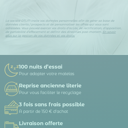
La société DTLM traite vos données personnelles afin de gérer sa base de
données clients / prospects et de personnaliser les offres qui vous sont
adressées. Vous pouvez exercer vos droits d’accès, de rectification, d’opposition,
de portabilité d’effacement et définir des directives post-mortem.
En savoir
plus sur la gestion de vos données et vos droits.
100 nuits d’essai
Pour adopter votre matelas
Reprise ancienne literie
Pour vous faciliter le recyclage
3 fois sans frais possible
A partir de 150 € d’achat
Livraison offerte