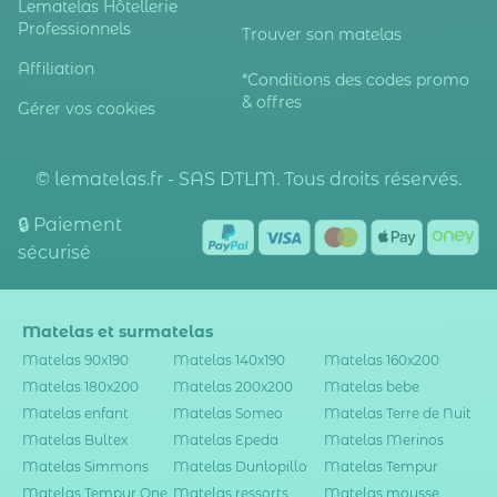
Lematelas Hôtellerie
Professionnels
Trouver son matelas
Affiliation
*Conditions des codes promo
& offres
Gérer vos cookies
© lematelas.fr - SAS DTLM. Tous droits réservés.
🔒 Paiement
sécurisé
Matelas et surmatelas
Matelas 90x190
Matelas 140x190
Matelas 160x200
Matelas 180x200
Matelas 200x200
Matelas bebe
Matelas enfant
Matelas Someo
Matelas Terre de Nuit
Matelas Bultex
Matelas Epeda
Matelas Merinos
Matelas Simmons
Matelas Dunlopillo
Matelas Tempur
Matelas Tempur One
Matelas ressorts
Matelas mousse