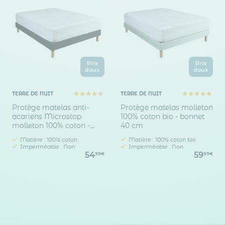
Prix
Prix
doux
doux
TERRE DE NUIT
TERRE DE NUIT
Protège matelas anti-
Protège matelas molleton
acariens Microstop
100% coton bio - bonnet
molleton 100% coton -
40 cm
bonnet 40 cm
Matière : 100% coton
Matière : 100% coton bio
Imperméable : Non
Imperméable : Non
54
59
99€
99€