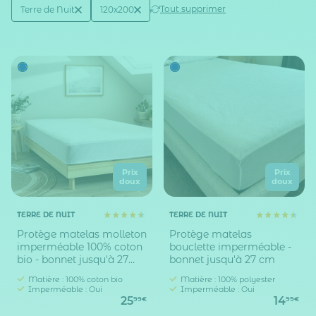
Active filtering
(2)
Tout supprimer
Terre de Nuit
120x200
Marque
Taille matelas (en cm)
Prix
Prix
doux
doux
TERRE DE NUIT
TERRE DE NUIT
Protège matelas molleton
Protège matelas
imperméable 100% coton
bouclette imperméable -
bio - bonnet jusqu'à 27
bonnet jusqu'à 27 cm
cm
Matière : 100% coton bio
Matière : 100% polyester
Imperméable : Oui
Imperméable : Oui
25
14
99€
99€