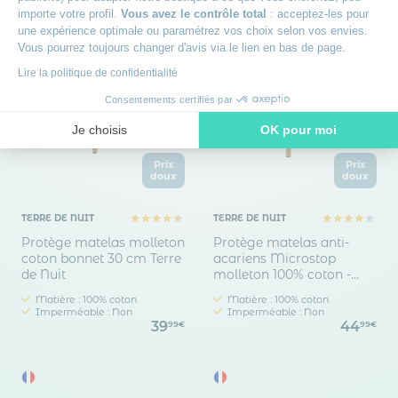
importe votre profil.
Vous avez le contrôle total
: acceptez-les pour
une expérience optimale ou paramétrez vos choix selon vos envies.
Vous pourrez toujours changer d'avis via le lien en bas de page.
Lire la politique de confidentialité
Consentements certifiés par
Je choisis
OK pour moi
Axeptio consent
Plateforme de Gestion du Consentement : Personnalisez vos O
Prix
Prix
doux
doux
Notre plateforme vous permet d'adapter et de gérer vos paramètr
TERRE DE NUIT
TERRE DE NUIT
Protège matelas molleton
Protège matelas anti-
coton bonnet 30 cm Terre
acariens Microstop
de Nuit
molleton 100% coton -
bonnet 30 cm
Matière : 100% coton
Matière : 100% coton
Imperméable : Non
Imperméable : Non
39
44
99€
99€