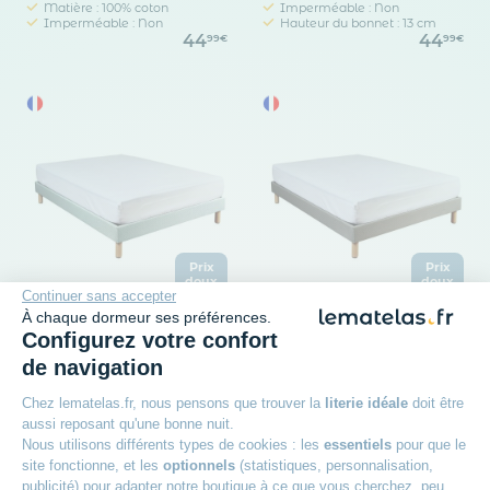
Matière : 100% coton
Imperméable : Non
Imperméable : Non
Hauteur du bonnet : 13 cm
44
44
99€
99€
Prix
Prix
doux
doux
Continuer sans accepter
À chaque dormeur ses préférences.
TERRE DE NUIT
TERRE DE NUIT
Configurez votre confort
Protège matelas molleton
Protège matelas anti-
de navigation
100% coton bio - bonnet
acariens Microstop
30 cm
molleton imperméable -
Chez lematelas.fr, nous pensons que trouver la
literie idéale
doit être
bonnet 30 cm
aussi reposant qu'une bonne nuit.
Matière : 100% coton bio
Matière : 100% coton
Nous utilisons différents types de cookies : les
essentiels
pour que le
Imperméable : Non
Imperméable : Oui
44
44
site fonctionne, et les
optionnels
(statistiques, personnalisation,
99€
99€
publicité) pour adapter notre boutique à ce que vous cherchez, peu