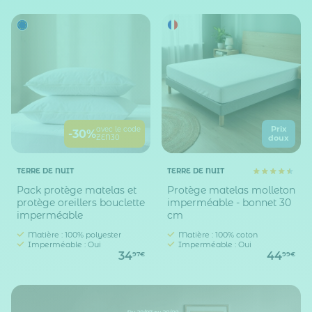
Prix
avec le code
-30%
ZEN30
doux
TERRE DE NUIT
TERRE DE NUIT
Pack protège matelas et
Protège matelas molleton
protège oreillers bouclette
imperméable - bonnet 30
imperméable
cm
Matière : 100% polyester
Matière : 100% coton
Imperméable : Oui
Imperméable : Oui
34
44
97€
99€