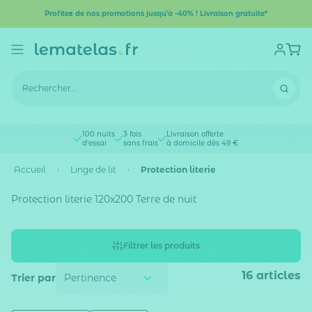
Profitez de nos promotions jusqu'à -40% ! Livraison gratuite*
100 nuits
3 fois
Livraison offerte
d'essai
sans frais
à domicile dès 49 €
Accueil
Linge de lit
Protection literie
Protection literie 120x200 Terre de nuit
Filtrer les produits
16
articles
Trier par