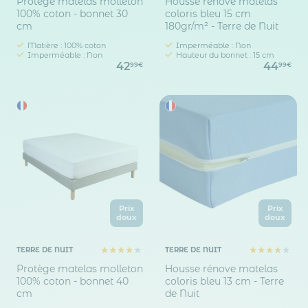
Protège matelas molleton
Housse rénove matelas
100% coton - bonnet 30
coloris bleu 15 cm
cm
180gr/m² - Terre de Nuit
Matière : 100% coton
Imperméable : Non
Imperméable : Non
Hauteur du bonnet : 15 cm
42
44
99€
99€
Prix
Prix
doux
doux
TERRE DE NUIT
TERRE DE NUIT
Protège matelas molleton
Housse rénove matelas
100% coton - bonnet 40
coloris bleu 13 cm - Terre
cm
de Nuit