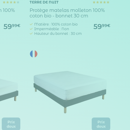
TERRE DE NUIT
n 100%
Protège matelas molleton 100%
coton bio - bonnet 30 cm
Matière : 100% coton bio
59
59
99€
99€
Imperméable : Non
Hauteur du bonnet : 30 cm
Prix
Prix
doux
doux