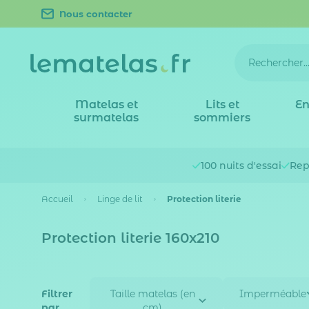
Nous contacter
Matelas et
Lits et
En
surmatelas
sommiers
100 nuits
d'essai
Rep
Accueil
Linge de lit
Protection literie
Protection literie 160x210
Filtrer
Taille matelas (en
Imperméable
par
cm)