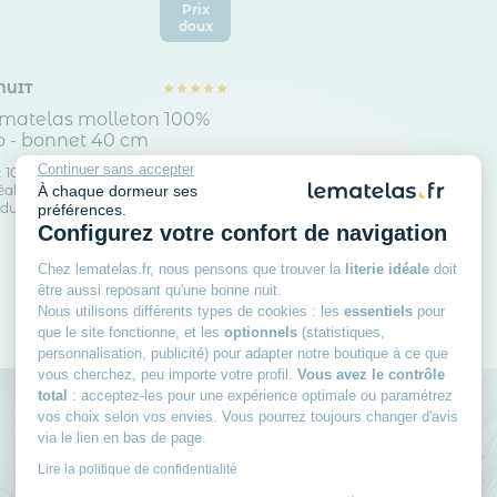
Prix
doux
NUIT
 matelas molleton 100%
o - bonnet 40 cm
Continuer sans accepter
: 100% coton bio
69
99€
À chaque dormeur ses
able : Non
du bonnet : 40 cm
préférences.
Configurez votre confort de navigation
Chez lematelas.fr, nous pensons que trouver la
literie idéale
doit
être aussi reposant qu'une bonne nuit.
Nous utilisons différents types de cookies : les
essentiels
pour
que le site fonctionne, et les
optionnels
(statistiques,
personnalisation, publicité) pour adapter notre boutique à ce que
vous cherchez, peu importe votre profil.
Vous avez le contrôle
total
: acceptez-les pour une expérience optimale ou paramétrez
vos choix selon vos envies. Vous pourrez toujours changer d'avis
Rejoignez le club des
via le lien en bas de page.
Lire la politique de confidentialité