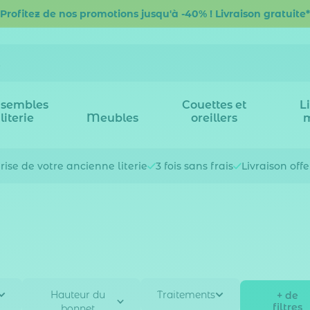
Profitez de nos promotions jusqu'à -40% ! Livraison gratuite*
sembles
Couettes et
L
literie
Meubles
oreillers
rise de votre
ancienne literie
3 fois
sans frais
Livraison off
Hauteur du
Traitements
+ de
filtres
bonnet