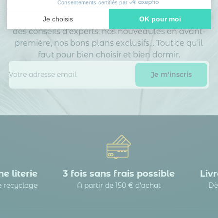
dormeurs avisés
Consentements certifiés par
Inscrivez-vous à notre newsletter
et recevez
Je choisis
OK pour moi
des conseils d’experts, nos nouveautés en avant-
Axeptio consent
Plateforme de Gestion du Consentement : Personnalisez vos
première, nos bons plans exclusifs… Tout ce qu’il
Notre plateforme vous permet d'adapter et de gérer vos paramè
faut pour bien choisir et bien dormir.
e literie
3 fois sans frais possible
Livr
le recyclage
A partir de 150 € d’achat
Dè