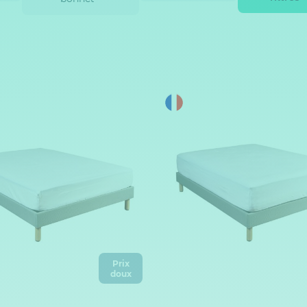
Prix
doux