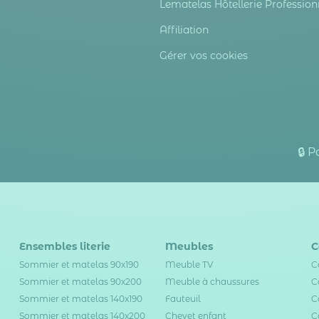
Lematelas Hôtellerie Profession
Affiliation
Gérer vos cookies
🔒 
Ensembles literie
Meubles
C
Sommier et matelas 90x190
Meuble TV
C
Sommier et matelas 90x200
Meuble à chaussures
C
Sommier et matelas 140x190
Fauteuil
C
Sommier et matelas 140x200
Chevet enfant
C