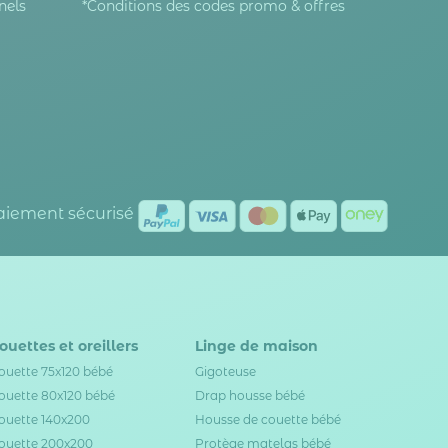
nels
*Conditions des codes promo & offres
Paiement sécurisé
ouettes et oreillers
Linge de maison
ouette 75x120 bébé
Gigoteuse
ouette 80x120 bébé
Drap housse bébé
ouette 140x200
Housse de couette bébé
ouette 200x200
Protège matelas bébé