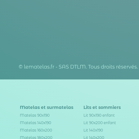
© lematelas.fr - SAS DTLM. Tous droits réservés.
Matelas et surmatelas
Lits et sommiers
Matelas 90x190
Lit 90x190 enfant
Matelas 140x190
Lit 90x200 enfant
Matelas 160x200
Lit 140x190
Matelas 180x200
Lit 140x200