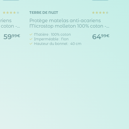
TERRE DE NUIT
riens
Protège matelas anti-acariens
coton -
Microstop molleton 100% coton -
bonnet 40 cm
Matière : 100% coton
59
64
99€
99€
Imperméable : Non
Hauteur du bonnet : 40 cm