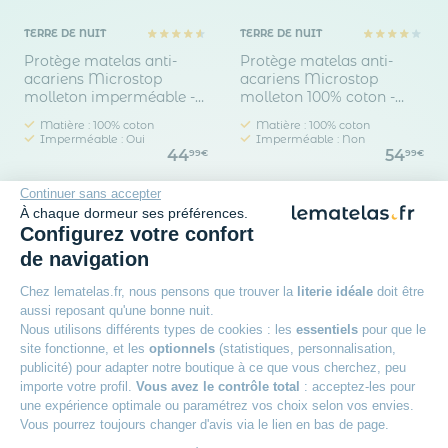
TERRE DE NUIT
TERRE DE NUIT
Protège matelas anti-
Protège matelas anti-
acariens Microstop
acariens Microstop
molleton imperméable -
molleton 100% coton -
bonnet 30 cm
bonnet 30 cm
Matière : 100% coton
Matière : 100% coton
Imperméable : Oui
Imperméable : Non
44
54
99€
99€
Continuer sans accepter
À chaque dormeur ses préférences.
Configurez votre confort
de navigation
Chez lematelas.fr, nous pensons que trouver la
literie idéale
doit être
aussi reposant qu'une bonne nuit.
Nous utilisons différents types de cookies : les
essentiels
pour que le
site fonctionne, et les
optionnels
(statistiques, personnalisation,
publicité) pour adapter notre boutique à ce que vous cherchez, peu
Rejoignez le club des dormeurs
importe votre profil.
Vous avez le contrôle total
: acceptez-les pour
avisés
une expérience optimale ou paramétrez vos choix selon vos envies.
Vous pourrez toujours changer d'avis via le lien en bas de page.
Inscrivez-vous à notre newsletter
et recevez des
conseils d’experts, nos nouveautés en avant-première, nos