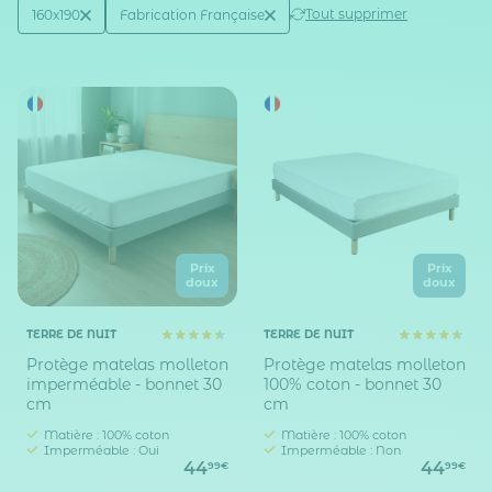
Active filtering
(2)
Tout supprimer
160x190
Fabrication Française
Taille matelas (en cm)
Fabrication française
Prix
Prix
doux
doux
TERRE DE NUIT
TERRE DE NUIT
Protège matelas molleton
Protège matelas molleton
imperméable - bonnet 30
100% coton - bonnet 30
cm
cm
Matière : 100% coton
Matière : 100% coton
Imperméable : Oui
Imperméable : Non
44
44
99€
99€