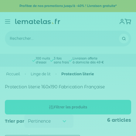
Profitez de nos promotions jusqu'à -40% ! Livraison gratuite*
100 nuits
3 fois
Livraison offerte
d'essai
sans frais
à domicile dès 49 €
Accueil
Linge de lit
Protection literie
Protection literie 160x190 Fabrication Française
Filtrer les produits
6
articles
Trier par