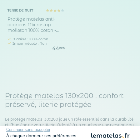
TERRE DE NUIT
Protège matelas anti-
acariens Microstop
molleton 100% coton -
bonnet 30 cm
Matière : 100% coton
Imperméable : Non
44
99€
Protège matelas
130x200 : confort
préservé, literie protégée
Le protège matelas 130x200 joue un rôle essentiel dans la durabilité
et l’hygiène de votre literie. Adapté à un couchage une personne ou
Continuer sans accepter
à certains lits spécifiques (notamment pour ados ou jeunes adultes),
À chaque dormeur ses préférences.
ce format intermédiaire s’intègre parfaitement aux sommiers de