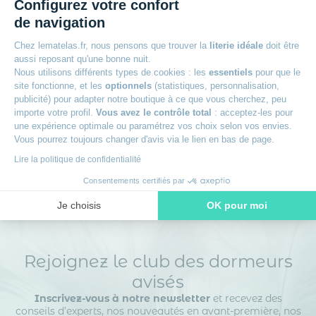
Configurez votre confort
dimensions similaires. Sur lematelas.fr, vous trouverez une sélection
d’alèses conçues pour s’adapter à différentes attentes : protection
de navigation
imperméable, respirabilité, entretien facile ou composition
naturelle.
Chez lematelas.fr, nous pensons que trouver la
literie idéale
doit être
aussi reposant qu'une bonne nuit.
À quoi sert un protège matelas ?
Nous utilisons différents types de cookies : les
essentiels
pour que le
site fonctionne, et les
optionnels
(statistiques, personnalisation,
La fonction première d’un protège matelas est de former une
publicité) pour adapter notre boutique à ce que vous cherchez, peu
barrière entre le dormeur et le matelas, afin de limiter les transferts
importe votre profil.
Vous avez le contrôle total
: acceptez-les pour
d’humidité, la saleté et les allergènes. Cela permet de prolonger la
une expérience optimale ou paramétrez vos choix selon vos envies.
durée de vie du matelas tout en maintenant un environnement de
Vous pourrez toujours changer d'avis via le lien en bas de page.
sommeil plus sain. Selon le modèle choisi, cette protection peut être
Lire la politique de confidentialité
imperméable, hypoallergénique ou thermorégulatrice.
Consentements certifiés par
Voir plus
Je choisis
OK pour moi
Axeptio consent
Plateforme de Gestion du Consentement : Personnalisez vos O
Notre plateforme vous permet d'adapter et de gérer vos paramètr
Rejoignez le club des dormeurs
avisés
Inscrivez-vous à notre newsletter
et recevez des
conseils d’experts, nos nouveautés en avant-première, nos