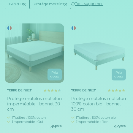
Active filtering
(2)
Tout supprimer
130x200
Protège matelas
Taille matelas (en cm)
Type d'accessoires
Prix
Prix
doux
doux
TERRE DE NUIT
TERRE DE NUIT
Protège matelas molleton
Protège matelas molleton
imperméable - bonnet 30
100% coton bio - bonnet
cm
30 cm
Matière : 100% coton
Matière : 100% coton bio
Imperméable : Oui
Imperméable : Non
39
44
99€
99€