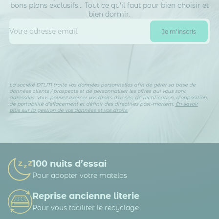
bons plans exclusifs… Tout ce qu’il faut pour bien choisir et
bien dormir.
La société DTLM traite vos données personnelles afin de gérer sa base de
données clients / prospects et de personnaliser les offres qui vous sont
adressées. Vous pouvez exercer vos droits d’accès, de rectification, d’opposition,
de portabilité d’effacement et définir des directives post-mortem.
En savoir
plus sur la gestion de vos données et vos droits.
100 nuits d’essai
Pour adopter votre matelas
Reprise ancienne literie
Pour vous faciliter le recyclage