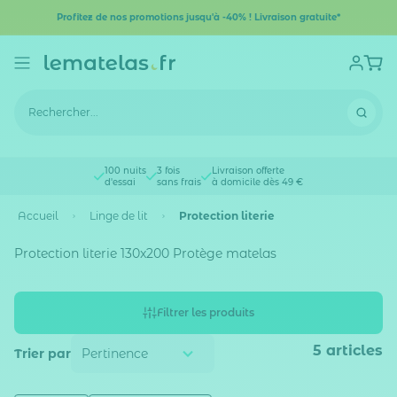
Profitez de nos promotions jusqu'à -40% ! Livraison gratuite*
100 nuits
3 fois
Livraison offerte
d'essai
sans frais
à domicile dès 49 €
Accueil
Linge de lit
Protection literie
Protection literie 130x200 Protège matelas
Filtrer les produits
5
articles
Trier par