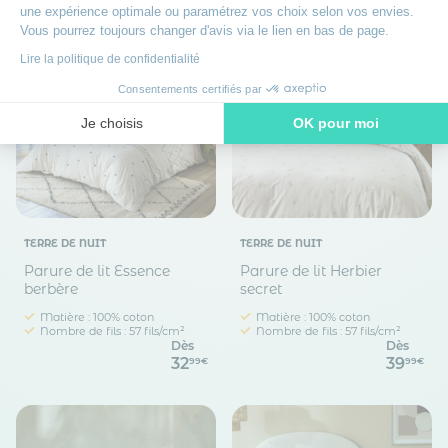
une expérience optimale ou paramétrez vos choix selon vos envies.
Vous pourrez toujours changer d'avis via le lien en bas de page.
Lire la politique de confidentialité
Consentements certifiés par
Je choisis
OK pour moi
Axeptio consent
Plateforme de Gestion du Consentement : Personnalisez vos O
Notre plateforme vous permet d'adapter et de gérer vos paramètr
TERRE DE NUIT
TERRE DE NUIT
Parure de lit Essence
Parure de lit Herbier
berbère
secret
Matière : 100% coton
Matière : 100% coton
Nombre de fils : 57 fils/cm²
Nombre de fils : 57 fils/cm²
Dès
Dès
32
39
99€
99€