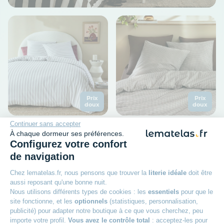
Prix
Prix
doux
doux
Continuer sans accepter
TERRE DE NUIT
TERRE DE NUIT
À chaque dormeur ses préférences.
Parure de lit coton à
Parure de lit coton à
Configurez votre confort
rayures bordeaux Terre de
carreaux Terre de Nuit
de navigation
Nuit Pointillé
mini Vichy
Chez lematelas.fr, nous pensons que trouver la
literie idéale
doit être
Matière : 100% coton
Matière : 100% coton
Nombre de fils : 57 fils/cm²
Nombre de fils : 57 fils/cm²
aussi reposant qu'une bonne nuit.
Dès
Nous utilisons différents types de cookies : les
essentiels
pour que le
34
99€
site fonctionne, et les
optionnels
(statistiques, personnalisation,
Dès
publicité) pour adapter notre boutique à ce que vous cherchez, peu
39
99€
importe votre profil.
Vous avez le contrôle total
: acceptez-les pour