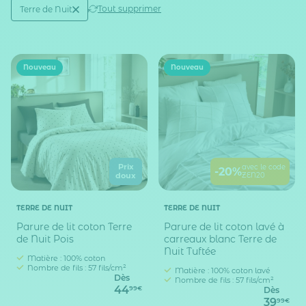
Active filtering
(1)
Tout supprimer
Terre de Nuit
Marque
Nouveau
Nouveau
Prix
avec le code
-20%
ZEN20
doux
TERRE DE NUIT
TERRE DE NUIT
Parure de lit coton Terre
Parure de lit coton lavé à
de Nuit Pois
carreaux blanc Terre de
Nuit Tuftée
Matière : 100% coton
Nombre de fils : 57 fils/cm²
Matière : 100% coton lavé
Dès
Nombre de fils : 57 fils/cm²
44
99€
Dès
39
99€