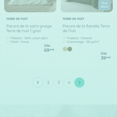
Prix
doux
TERRE DE NUIT
TERRE DE NUIT
Parure de lit satin greige
Parure de lit flanelle Terre
Terre de nuit Cynor
de Nuit
Matière : 100% coton satin
Matière : Flanelle
Motif : Floral
Grammage : 155 gr/m²
Dès
69
99€
Dès
39
99€
1
2
3
4
Vous lisez actuellement la page
Page
Page
Page