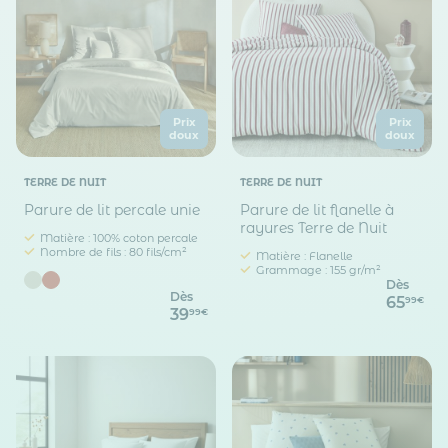
Prix
Prix
doux
doux
TERRE DE NUIT
TERRE DE NUIT
Parure de lit percale unie
Parure de lit flanelle à
rayures Terre de Nuit
Matière : 100% coton percale
Nombre de fils : 80 fils/cm²
Matière : Flanelle
Grammage : 155 gr/m²
Dès
Dès
65
99€
39
99€