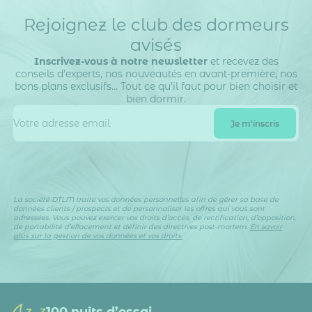
Rejoignez le club des dormeurs
avisés
Inscrivez-vous à notre newsletter
et recevez des
conseils d’experts, nos nouveautés en avant-première, nos
bons plans exclusifs… Tout ce qu’il faut pour bien choisir et
bien dormir.
La société DTLM traite vos données personnelles afin de gérer sa base de
données clients / prospects et de personnaliser les offres qui vous sont
adressées. Vous pouvez exercer vos droits d’accès, de rectification, d’opposition,
de portabilité d’effacement et définir des directives post-mortem.
En savoir
plus sur la gestion de vos données et vos droits.