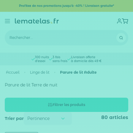
Profitez de nos promotions jusqu'à -40% ! Livraison gratuite*
100 nuits
3 fois
Livraison offerte
d'essai
sans frais
à domicile dès 49 €
Accueil
Linge de lit
Parure de lit Adulte
Parure de lit Terre de nuit
Filtrer les produits
80
articles
Trier par