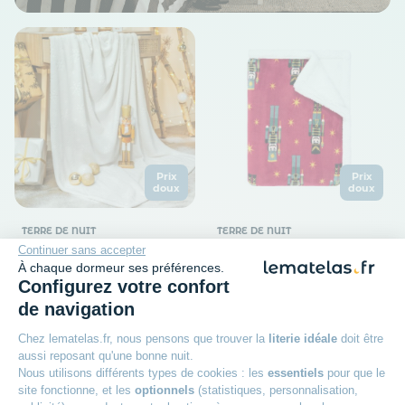
Prix
Prix
doux
doux
TERRE DE NUIT
TERRE DE NUIT
Continuer sans accepter
Plaid polaire chaud blanc
Plaid polaire cocooning
À chaque dormeur ses préférences.
130x170 Flocon
rouge 130x170 Casse-
Configurez votre confort
noisette
Matière : 100% polyester
de navigation
Indice de chaleur : Chaude
Matière : 100% polyester
29
99€
Indice de chaleur : Chaude
Chez lematelas.fr, nous pensons que trouver la
literie idéale
doit être
29
99€
aussi reposant qu'une bonne nuit.
Nous utilisons différents types de cookies : les
essentiels
pour que le
site fonctionne, et les
optionnels
(statistiques, personnalisation,