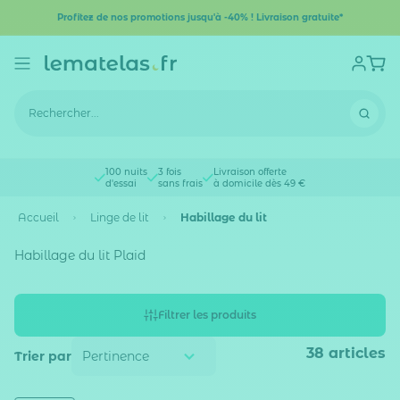
Profitez de nos promotions jusqu'à -40% ! Livraison gratuite*
100 nuits
3 fois
Livraison offerte
d'essai
sans frais
à domicile dès 49 €
Accueil
Linge de lit
Habillage du lit
Habillage du lit Plaid
Filtrer les produits
38
articles
Trier par