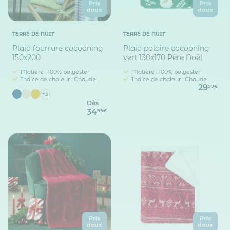
Prix
Prix
doux
doux
TERRE DE NUIT
TERRE DE NUIT
Plaid fourrure cocooning
Plaid polaire cocooning
150x200
vert 130x170 Père Noël
Matière : 100% polyester
Matière : 100% polyester
Indice de chaleur : Chaude
Indice de chaleur : Chaude
29
99€
+3
Dès
34
99€
Prix
Prix
doux
doux