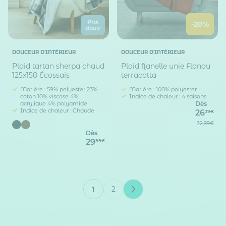
Prix
-20%
doux
DOUCEUR D'INTÉRIEUR
DOUCEUR D'INTÉRIEUR
Plaid tartan sherpa chaud
Plaid flanelle unie Flanou
125x150 Écossais
terracotta
Matière : 59% polyester 23%
Matière : 100% polyester
coton 10% viscose 4%
Indice de chaleur : 4 saisons
acrylique 4% polyamide
Dès
Indice de chaleur : Chaude
26
39€
32,99€
Dès
29
99€
1
2
Vous lisez actuellement la page
Page