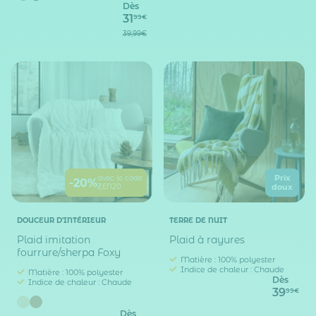
Dès
31
99€
39,99€
Prix
avec le code
-20%
ZEN20
doux
DOUCEUR D'INTÉRIEUR
TERRE DE NUIT
Plaid imitation
Plaid à rayures
fourrure/sherpa Foxy
Matière : 100% polyester
Indice de chaleur : Chaude
Matière : 100% polyester
Dès
Indice de chaleur : Chaude
39
99€
Dès