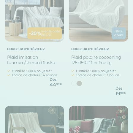
Prix
avec le code
-20%
ZEN20
doux
DOUCEUR D'INTÉRIEUR
DOUCEUR D'INTÉRIEUR
Plaid imitation
Plaid polaire cocooning
fourrure/sherpa Alaska
125x150 Mini Frosty
Matière : 100% polyester
Matière : 100% polyester
Indice de chaleur : 4 saisons
Indice de chaleur : Chaude
Dès
44
99€
Dès
19
99€