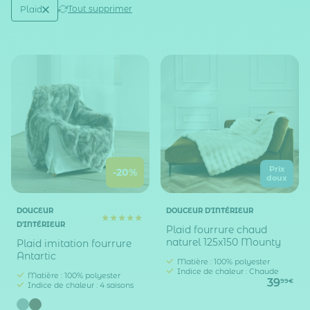
Active filtering
(1)
Tout supprimer
Plaid
Type d'accessoires
Prix
-20%
doux
DOUCEUR
DOUCEUR D'INTÉRIEUR
D'INTÉRIEUR
Plaid fourrure chaud
naturel 125x150 Mounty
Plaid imitation fourrure
Antartic
Matière : 100% polyester
Indice de chaleur : Chaude
Matière : 100% polyester
39
99€
Indice de chaleur : 4 saisons