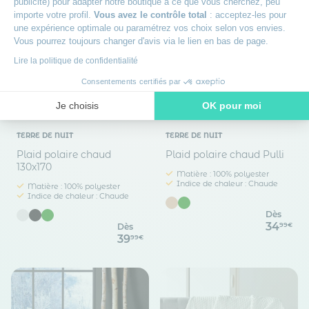
publicité) pour adapter notre boutique à ce que vous cherchez, peu
importe votre profil.
Vous avez le contrôle total
: acceptez-les pour
une expérience optimale ou paramétrez vos choix selon vos envies.
Vous pourrez toujours changer d'avis via le lien en bas de page.
Lire la politique de confidentialité
Consentements certifiés par
Prix
Prix
doux
doux
Je choisis
OK pour moi
Axeptio consent
Plateforme de Gestion du Consentement : Personnalisez vos O
TERRE DE NUIT
TERRE DE NUIT
Notre plateforme vous permet d'adapter et de gérer vos paramètr
Plaid polaire chaud
Plaid polaire chaud Pulli
130x170
Matière : 100% polyester
Indice de chaleur : Chaude
Matière : 100% polyester
Indice de chaleur : Chaude
Dès
34
99€
Dès
39
99€