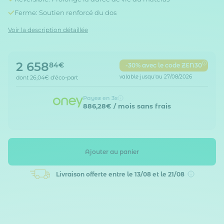
Ferme: Soutien renforcé du dos
Voir la description détaillée
2 658
84€
-30% avec le code ZEN30
valable jusqu'au 27/08/2026
dont
26,04€
d'éco-part
Payez en 3x
886,28€
/ mois sans frais
Ajouter au panier
Livraison offerte
entre le 13/08 et le 21/08