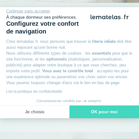
Continuer sans accepter
Plus qu'une promesse
À chaque dormeur ses préférences.
Configurez votre confort
de navigation
+
Garantie 7 ans
Chez lematelas.fr, nous pensons que trouver la
literie idéale
doit être
aussi reposant qu'une bonne nuit.
+
100 nuits d’essai sur les matelas
Nous utilisons différents types de cookies : les
essentiels
pour que le
site fonctionne, et les
optionnels
(statistiques, personnalisation,
publicité) pour adapter notre boutique à ce que vous cherchez, peu
+
Paiement en 3x sans frais avec Oney
importe votre profil.
Vous avez le contrôle total
: acceptez-les pour
une expérience optimale ou paramétrez vos choix selon vos envies.
Vous pourrez toujours changer d'avis via le lien en bas de page.
+
Livraison offerte
Lire la politique de confidentialité
Consentements certifiés par
+
Des experts à votre écoute
Je choisis
OK pour moi
Axeptio consent
Plateforme de Gestion du Consentement : Personnalisez vos O
Notre plateforme vous permet d'adapter et de gérer vos paramètr