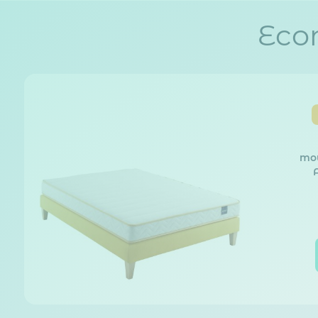
Eco
mou