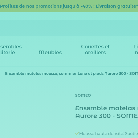
Profitez de nos promotions jusqu'à -40% ! Livraison gratuite*
sembles
Couettes et
L
literie
Meubles
oreillers
Ensemble matelas mousse, sommier Lune et pieds Aurore 300 - S
SOMEO
Ensemble matelas 
Aurore 300 - SOM
Mousse haute densité: Soutien