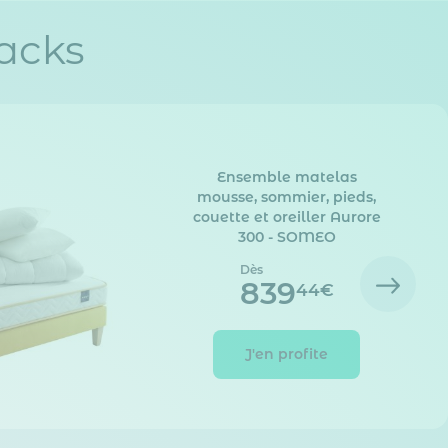
acks
Ensemble matelas
mousse, sommier, pieds,
couette et oreiller Aurore
300 - SOMEO
Dès
839
44€
J'en profite