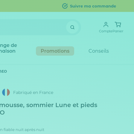
Suivre ma commande
Compte
Panier
inge de
maison
Promotions
Conseils
OMEO
Fabriqué en France
mousse, sommier Lune et pieds
EO
 fiable nuit après nuit