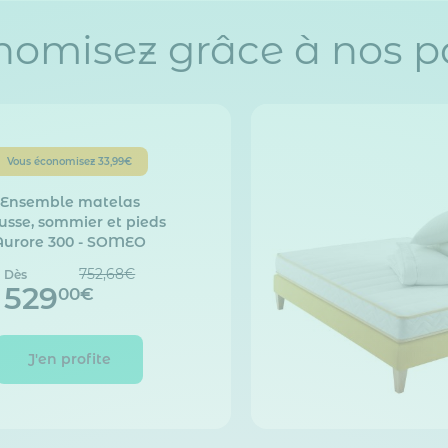
nomisez grâce à nos p
Vous économisez
33,99€
Ensemble matelas
sse, sommier et pieds
Aurore 300 - SOMEO
752,68€
Dès
529
00€
J'en profite