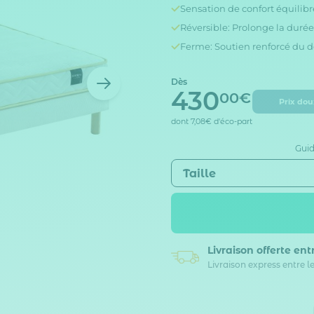
Sensation de confort équilib
Réversible: Prolonge la
Ferme: Soutien renforcé du d
Dès
430
00€
Prix dou
dont
7,08€
d'éco-part
Guid
Taille
Livraison offerte
entr
Livraison express entre le