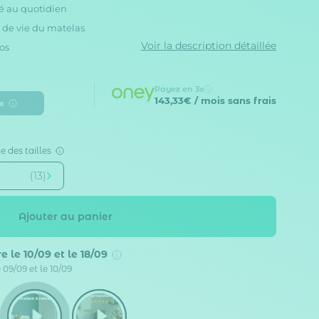
ré au quotidien
 durée de vie du matelas
Voir la description détaillée
os
Payez en 3x
143,33€
/ mois sans frais
x
e des tailles
(13)
Ajouter au panier
e le 10/09 et le 18/09
 09/09 et le 10/09