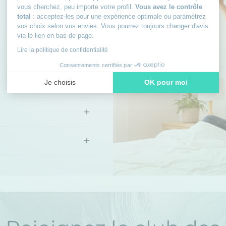
vous cherchez, peu importe votre profil.
Vous avez le contrôle
total
: acceptez-les pour une expérience optimale ou paramétrez
+
vos choix selon vos envies. Vous pourrez toujours changer d'avis
via le lien en bas de page.
Lire la politique de confidentialité
+
Consentements certifiés par
+
Je choisis
OK pour moi
Axeptio consent
Plateforme de Gestion du Consentement : Personnalisez vos
+
Notre plateforme vous permet d'adapter et de gérer vos paramè
+