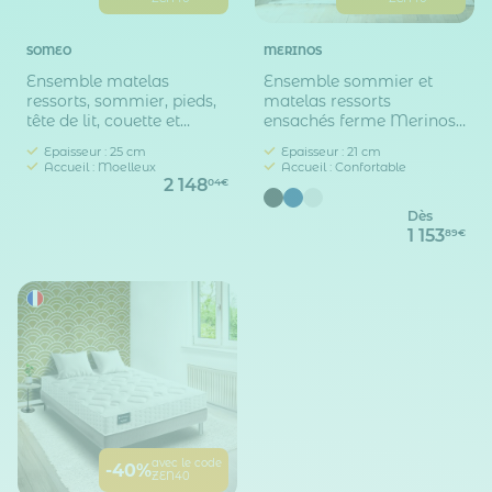
SOMEO
MERINOS
Ensemble matelas
Ensemble sommier et
ressorts, sommier, pieds,
matelas ressorts
tête de lit, couette et
ensachés ferme Merinos
oreiller Rêve 400 -
Enjoy Bleu
Epaisseur : 25 cm
Epaisseur : 21 cm
SOMEO
Accueil : Moelleux
Accueil : Confortable
2 148
04€
Dès
1 153
89€
avec le code
-40%
ZEN40