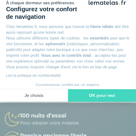
À chaque dormeur ses préférences.
Inscrivez-vous à notre newsletter
et recevez des
Configurez votre confort
conseils d’experts, nos nouveautés en avant-première, nos
de navigation
bons plans exclusifs… Tout ce qu’il faut pour bien choisir et
bien dormir.
Chez lematelas.fr, nous pensons que trouver la
literie idéale
doit être
aussi reposant qu'une bonne nuit.
Nous utilisons différents types de cookies : les
essentiels
pour que le
site fonctionne, et les
optionnels
(statistiques, personnalisation,
publicité) pour adapter notre boutique à ce que vous cherchez, peu
importe votre profil.
Vous avez le contrôle total
: acceptez-les pour
une expérience optimale ou paramétrez vos choix selon vos envies.
La société DTLM traite vos données personnelles afin de gérer sa base de
Vous pourrez toujours changer d'avis via le lien en bas de page.
données clients / prospects et de personnaliser les offres qui vous sont
adressées. Vous pouvez exercer vos droits d’accès, de rectification, d’opposition,
Lire la politique de confidentialité
de portabilité d’effacement et définir des directives post-mortem.
En savoir
plus sur la gestion de vos données et vos droits.
Consentements certifiés par
Je choisis
OK pour moi
Axeptio consent
Plateforme de Gestion du Consentement : Personnalisez vos O
Notre plateforme vous permet d'adapter et de gérer vos paramètr
100 nuits d’essai
Pour adopter votre matelas
Reprise ancienne literie