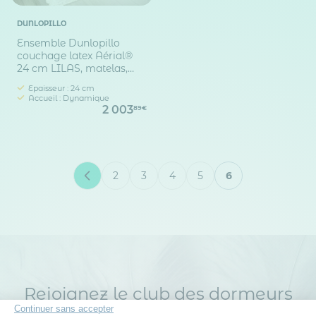
DUNLOPILLO
Ensemble Dunlopillo
couchage latex Aérial®
24 cm LILAS, matelas,
sommier, pieds
Epaisseur : 24 cm
Accueil : Dynamique
2 003
89€
2
3
4
5
6
Page
Page
Page
Page
Vous lisez actue
Rejoignez le club des dormeurs
Continuer sans accepter
avisés