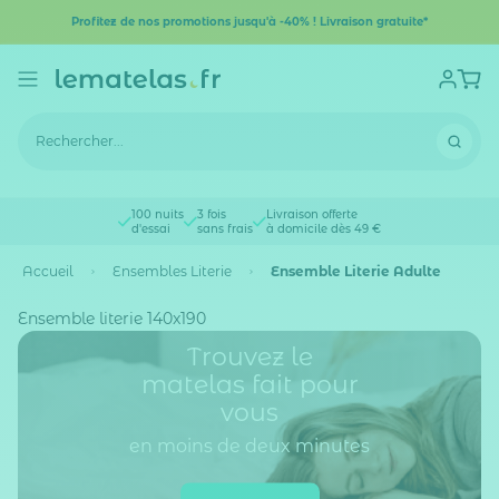
Profitez de nos promotions jusqu'à -40% ! Livraison gratuite*
100 nuits
3 fois
Livraison offerte
d'essai
sans frais
à domicile dès 49 €
Accueil
Ensembles Literie
Ensemble Literie Adulte
Ensemble literie 140x190
Trouvez le
matelas fait pour
vous
en moins de deux minutes