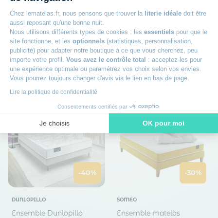
Ensemble matelas
Ensemble Dunlopillo
Chez lematelas.fr, nous pensons que trouver la
literie idéale
doit être
mousse recyclée,
mousse mémoire Aérial®
aussi reposant qu'une bonne nuit.
sommier, pieds, couette et
21 cm NARCISSE,
Nous utilisons différents types de cookies : les
essentiels
pour que le
oreiller Aube 400 -
matelas, sommier, pieds
Epaisseur : 16 cm
Epaisseur : 21 cm
site fonctionne, et les
optionnels
(statistiques, personnalisation,
SOMEO
Accueil : Dynamique
Accueil : Moelleux
publicité) pour adapter notre boutique à ce que vous cherchez, peu
Dès
Dès
importe votre profil.
Vous avez le contrôle total
: acceptez-les pour
1 389
939
00€
00€
une expérience optimale ou paramétrez vos choix selon vos envies.
1 980,21€
1 558,69€
Vous pourrez toujours changer d'avis via le lien en bas de page.
Lire la politique de confidentialité
Consentements certifiés par
Je choisis
OK pour moi
Axeptio consent
Plateforme de Gestion du Consentement : Personnalisez vos O
Notre plateforme vous permet d'adapter et de gérer vos paramètr
-40%
-30%
DUNLOPILLO
SOMEO
Ensemble Dunlopillo
Ensemble matelas