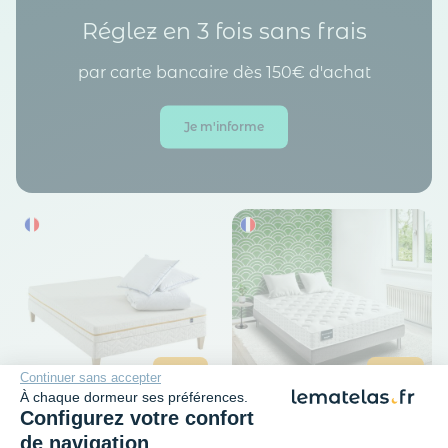
Réglez en 3 fois sans frais
par carte bancaire dès 150€ d'achat
Je m'informe
Continuer sans accepter
-30%
-40%
À chaque dormeur ses préférences.
Configurez votre confort
SOMEO
DUNLOPILLO
de navigation