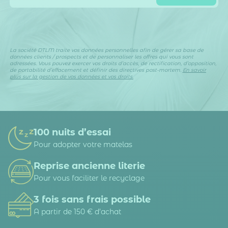
La société DTLM traite vos données personnelles afin de gérer sa base de
données clients / prospects et de personnaliser les offres qui vous sont
adressées. Vous pouvez exercer vos droits d’accès, de rectification, d’opposition,
de portabilité d’effacement et définir des directives post-mortem.
En savoir
plus sur la gestion de vos données et vos droits.
100 nuits d’essai
Pour adopter votre matelas
Reprise ancienne literie
Pour vous faciliter le recyclage
3 fois sans frais possible
A partir de 150 € d’achat