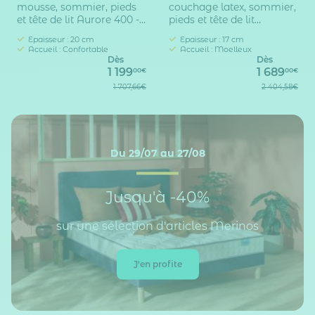
mousse, sommier, pieds
couchage latex, sommier,
et tête de lit Aurore 400 -
pieds et tête de lit
SOMEO
Crépuscule 400 - SOMEO
Epaisseur : 20 cm
Epaisseur : 17 cm
Accueil : Confortable
Accueil : Moelleux
Dès
Dès
1 199
1 689
00€
00€
1 707,66€
2 404,58€
Du 29/07 au 27/08
Jusqu'à -40%
sur une sélection d'articles Merinos
J'en profite