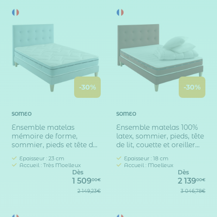
-30%
-30%
SOMEO
SOMEO
Ensemble matelas
Ensemble matelas 100%
mémoire de forme,
latex, sommier, pieds, tête
sommier, pieds et tête de
de lit, couette et oreiller
lit Songe 500 - SOMEO
Crépuscule 500 - SOMEO
Epaisseur : 23 cm
Epaisseur : 18 cm
Accueil : Très Moelleux
Accueil : Moelleux
Dès
Dès
1 509
2 139
00€
00€
2 149,23€
3 046,78€