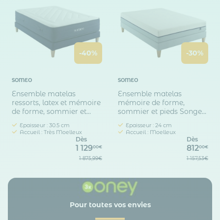
-40%
-30%
SOMEO
SOMEO
Ensemble matelas
Ensemble matelas
ressorts, latex et mémoire
mémoire de forme,
de forme, sommier et
sommier et pieds Songe
pieds Rêve 700 - SOMEO
600 - SOMEO
Epaisseur : 30.5 cm
Epaisseur : 24 cm
Accueil : Très Moelleux
Accueil : Moelleux
Dès
Dès
1 129
812
00€
00€
1 875,99€
1 157,53€
Pour toutes vos envies