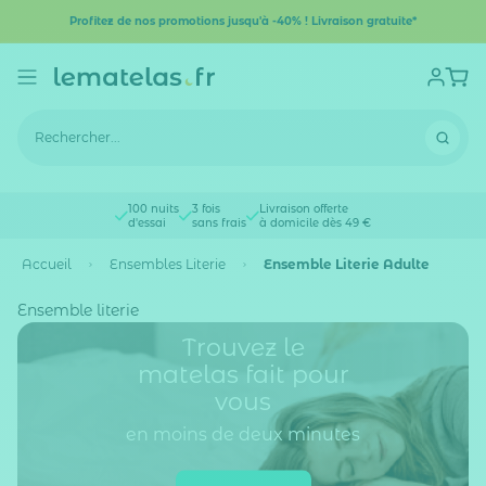
Profitez de nos promotions jusqu'à -40% ! Livraison gratuite*
100 nuits
3 fois
Livraison offerte
d'essai
sans frais
à domicile dès 49 €
Accueil
Ensembles Literie
Ensemble Literie Adulte
Ensemble literie
Trouvez le
matelas fait pour
vous
en moins de deux minutes