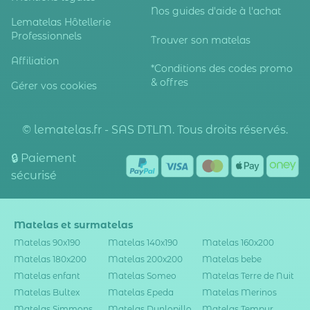
Nos guides d'aide à l'achat
Lematelas Hôtellerie
Professionnels
Trouver son matelas
Affiliation
*Conditions des codes promo
& offres
Gérer vos cookies
© lematelas.fr - SAS DTLM. Tous droits réservés.
🔒 Paiement
sécurisé
Matelas et surmatelas
Matelas 90x190
Matelas 140x190
Matelas 160x200
Matelas 180x200
Matelas 200x200
Matelas bebe
Matelas enfant
Matelas Someo
Matelas Terre de Nuit
Matelas Bultex
Matelas Epeda
Matelas Merinos
Matelas Simmons
Matelas Dunlopillo
Matelas Tempur