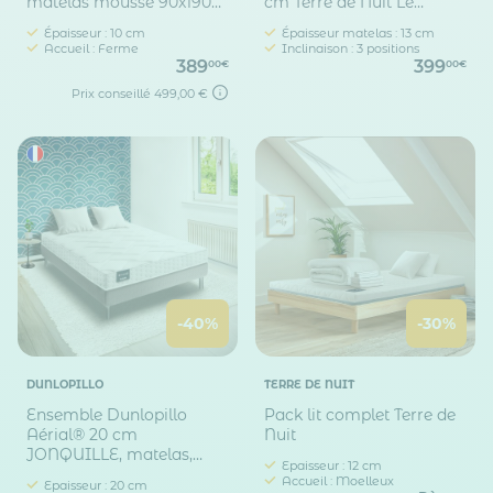
matelas mousse 90x190
cm Terre de Nuit Le
cm- Terre de Nuit
Fameux
Épaisseur : 10 cm
Épaisseur matelas : 13 cm
Accueil : Ferme
Inclinaison : 3 positions
389
399
00€
00€
Prix conseillé
499,00 €
-40%
-30%
DUNLOPILLO
TERRE DE NUIT
Ensemble Dunlopillo
Pack lit complet Terre de
Aérial® 20 cm
Nuit
JONQUILLE, matelas,
Epaisseur : 12 cm
sommier, pieds
Accueil : Moelleux
Epaisseur : 20 cm