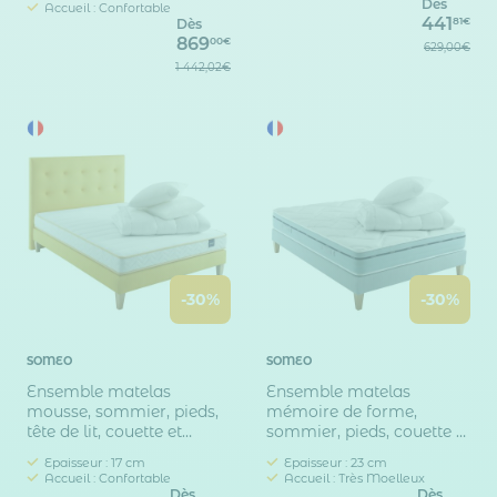
Dès
Accueil : Confortable
441
81€
Dès
869
00€
629,00€
1 442,02€
-30%
-30%
SOMEO
SOMEO
Ensemble matelas
Ensemble matelas
mousse, sommier, pieds,
mémoire de forme,
tête de lit, couette et
sommier, pieds, couette et
oreiller Aurore 300 -
oreiller Songe 500 -
Epaisseur : 17 cm
Epaisseur : 23 cm
SOMEO
SOMEO
Accueil : Confortable
Accueil : Très Moelleux
Dès
Dès