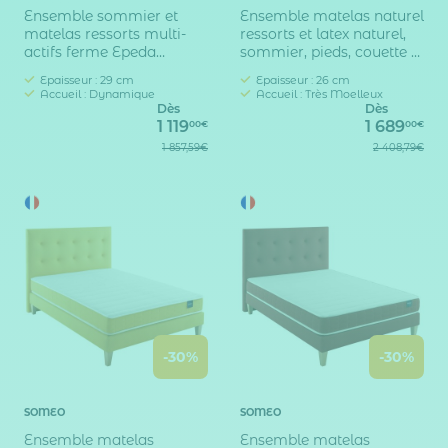
Ensemble sommier et
Ensemble matelas naturel
matelas ressorts multi-
ressorts et latex naturel,
actifs ferme Epeda
sommier, pieds, couette et
Inoubliable
oreiller Aube 600 -
Epaisseur : 29 cm
Epaisseur : 26 cm
SOMEO
Accueil : Dynamique
Accueil : Très Moelleux
Dès
Dès
1 119
1 689
00€
00€
1 857,59€
2 408,79€
-30%
-30%
SOMEO
SOMEO
Ensemble matelas
Ensemble matelas