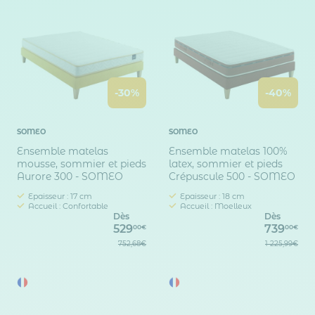
-30%
-40%
SOMEO
SOMEO
Ensemble matelas
Ensemble matelas 100%
mousse, sommier et pieds
latex, sommier et pieds
Aurore 300 - SOMEO
Crépuscule 500 - SOMEO
Epaisseur : 17 cm
Epaisseur : 18 cm
Accueil : Confortable
Accueil : Moelleux
Dès
Dès
529
739
00€
00€
752,68€
1 225,99€