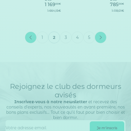
1 169
785
00€
00€
1 664,15€
1 118,01€
1
2
3
4
5
Page
Vous lisez actuellement la page
Page
Page
Page
Rejoignez le club des dormeurs
avisés
Inscrivez-vous à notre newsletter
et recevez des
conseils d’experts, nos nouveautés en avant-première, nos
bons plans exclusifs… Tout ce qu’il faut pour bien choisir et
bien dormir.