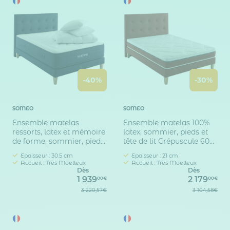
-40%
-30%
SOMEO
SOMEO
Ensemble matelas
Ensemble matelas 100%
ressorts, latex et mémoire
latex, sommier, pieds et
de forme, sommier, pieds,
tête de lit Crépuscule 600
tête de lit, couette et
- SOMEO
Epaisseur : 30.5 cm
Epaisseur : 21 cm
oreiller Rêve 700 -
Accueil : Très Moelleux
Accueil : Très Moelleux
SOMEO
Dès
Dès
1 939
2 179
00€
00€
3 220,57€
3 104,58€