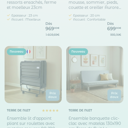
ressorts ensachés, ferme
mousse, sommier, pieds,
et moelleux 23cm
couette et oreiller Aurore
400 - SOMEO
Epaisseur : 23 cm
Epaisseur : 20 cm
Accueil : Moelleux
Accueil : Confortable
Dès
Dès
969
699
00€
00€
1 608,69€
995,16€
Nouveau
Nouveau
Prix
Prix
doux
doux
TERRE DE NUIT
TERRE DE NUIT
Ensemble lit d’appoint
Ensemble banquette clic-
pliant sur roulettes avec
clac avec matelas 130x190