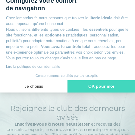
Configurez votre confort
+
100 nuits d’essai sur les matelas
de navigation
Chez lematelas.fr, nous pensons que trouver la
literie idéale
doit être
+
Paiement en 3x sans frais avec Oney
aussi reposant qu'une bonne nuit.
Nous utilisons différents types de cookies : les
essentiels
pour que le
site fonctionne, et les
optionnels
(statistiques, personnalisation,
+
Livraison offerte
publicité) pour adapter notre boutique à ce que vous cherchez, peu
importe votre profil.
Vous avez le contrôle total
: acceptez-les pour
une expérience optimale ou paramétrez vos choix selon vos envies.
+
Des experts à votre écoute
Vous pourrez toujours changer d'avis via le lien en bas de page.
Lire la politique de confidentialité
Consentements certifiés par
Je choisis
OK pour moi
Axeptio consent
Plateforme de Gestion du Consentement : Personnalisez vos O
Notre plateforme vous permet d'adapter et de gérer vos paramètr
Rejoignez le club des dormeurs
avisés
Inscrivez-vous à notre newsletter
et recevez des
conseils d’experts, nos nouveautés en avant-première, nos