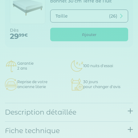
bonnet 30 cm Terre de Nuit
Taille
(26)
Dès
29
Ajouter
99€
Garantie
100 nuits d'essai
2 ans
Reprise de votre
30 jours
ancienne literie
pour changer d'avis
Description détaillée
Fiche technique