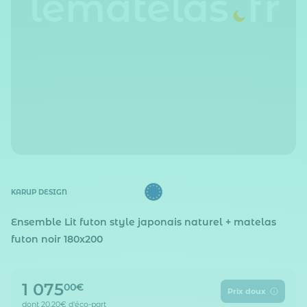
KARUP DESIGN
Ensemble Lit futon style japonais naturel + matelas
futon noir 180x200
1 075
00€
Prix doux
dont
20,20€
d'éco-part