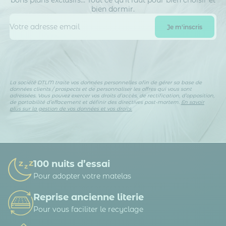
bons plans exclusifs… Tout ce qu’il faut pour bien choisir et
bien dormir.
La société DTLM traite vos données personnelles afin de gérer sa base de
données clients / prospects et de personnaliser les offres qui vous sont
adressées. Vous pouvez exercer vos droits d’accès, de rectification, d’opposition,
de portabilité d’effacement et définir des directives post-mortem.
En savoir
plus sur la gestion de vos données et vos droits.
100 nuits d’essai
Pour adopter votre matelas
Reprise ancienne literie
Pour vous faciliter le recyclage