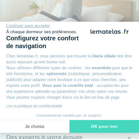
Continuer sans accepter
À chaque dormeur ses préférences.
Configurez votre confort
Plus qu'une promesse
de navigation
Chez lematelas.fr, nous pensons que trouver la
literie idéale
doit être
aussi reposant qu'une bonne nuit.
+
Garantie 7 ans
Nous utilisons différents types de cookies : les
essentiels
pour que le
site fonctionne, et les
optionnels
(statistiques, personnalisation,
publicité) pour adapter notre boutique à ce que vous cherchez, peu
+
100 nuits d’essai sur les matelas
importe votre profil.
Vous avez le contrôle total
: acceptez-les pour
une expérience optimale ou paramétrez vos choix selon vos envies.
Vous pourrez toujours changer d'avis via le lien en bas de page.
+
Paiement en 3x sans frais avec Oney
Lire la politique de confidentialité
Consentements certifiés par
+
Livraison offerte
Je choisis
OK pour moi
+
Axeptio consent
Plateforme de Gestion du Consentement : Personnalisez vos O
Des experts à votre écoute