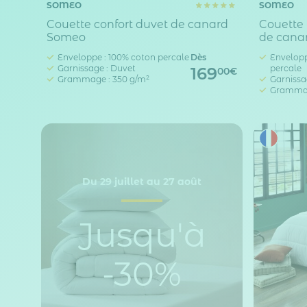
SOMEO
SOMEO
Couette confort duvet de canard
Couette 
Someo
de cana
Enveloppe : 100% coton percale
Dès
Envelopp
Garnissage : Duvet
percale
169
00€
Grammage : 350 g/m²
Garnissa
Grammag
Du 29 juillet au 27 août
Jusqu'à
-30%