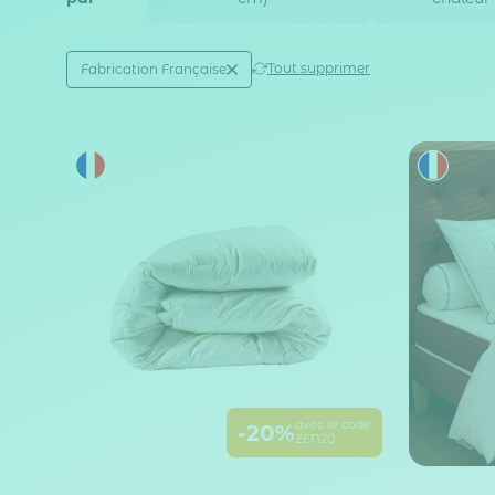
Active filtering
(1)
Tout supprimer
Fabrication Française
Fabrication française
avec le code
-20%
ZEN20