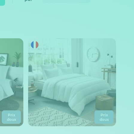
Prix
Prix
doux
doux