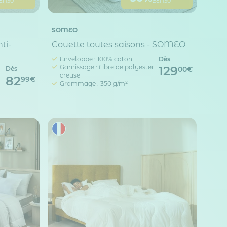
EN30
ZEN30
SOMEO
ti-
Couette toutes saisons - SOMEO
Enveloppe : 100% coton
Dès
Garnissage : Fibre de polyester
129
Dès
00€
creuse
82
99€
Grammage : 350 g/m²