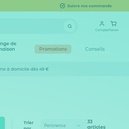
Suivre ma commande
Compte
Panier
inge de
maison
Promotions
Conseils
erte
à domicile dès 49 €
33
Trier
articles
par