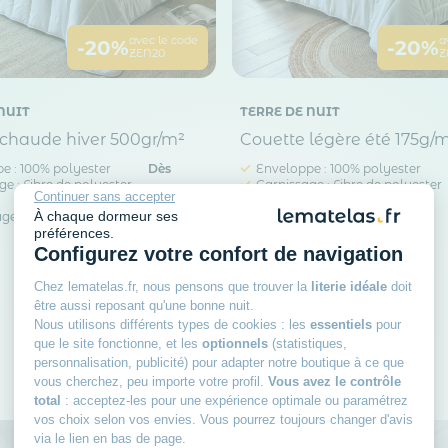
avec le code
a
-20%
-20%
ZEN20
Z
NUIT
TERRE DE NUIT
 chaude hiver 500gr/m²
Couette légère été 175g/
e : 100% polyester
Dès
Enveloppe : 100% polyester
e : Fibre de polyester
Garnissage : Fibre de polyester
49
99€
Continuer sans accepter
creuse
À chaque dormeur ses
e : 500 g/m²
Grammage : 175 g/m²
préférences.
Configurez votre confort de navigation
Chez lematelas.fr, nous pensons que trouver la
literie idéale
doit
être aussi reposant qu'une bonne nuit.
Nous utilisons différents types de cookies : les
essentiels
pour
1
2
que le site fonctionne, et les
optionnels
(statistiques,
Page
Vous lisez actuellement
personnalisation, publicité) pour adapter notre boutique à ce que
vous cherchez, peu importe votre profil.
Vous avez le contrôle
total
: acceptez-les pour une expérience optimale ou paramétrez
vos choix selon vos envies. Vous pourrez toujours changer d'avis
via le lien en bas de page.