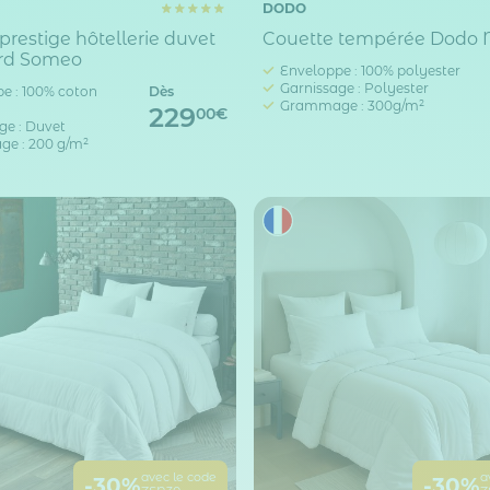
DODO
prestige hôtellerie duvet
Couette tempérée Dodo
rd Someo
Enveloppe : 100% polyester
Garnissage : Polyester
e : 100% coton
Dès
Grammage : 300g/m²
229
00€
ge : Duvet
e : 200 g/m²
avec le code
a
-30%
-30%