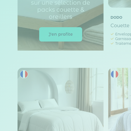
sur une sélection de
packs couette &
oreillers
DODO
Couette 
J'en profite
Envelopp
Garnissa
Traiteme