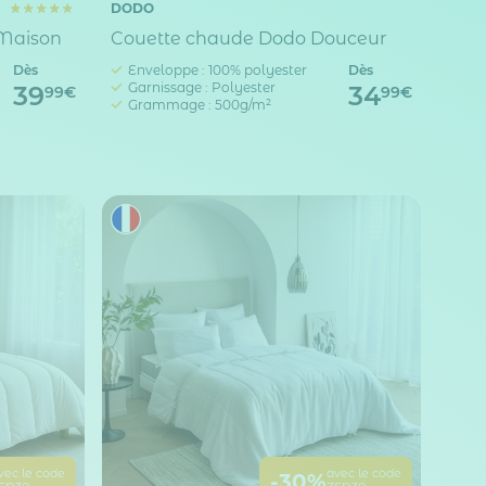
DODO
 Maison
Couette chaude Dodo Douceur
Dès
Enveloppe : 100% polyester
Dès
Garnissage : Polyester
39
34
99€
99€
Grammage : 500g/m²
vec le code
avec le code
-30%