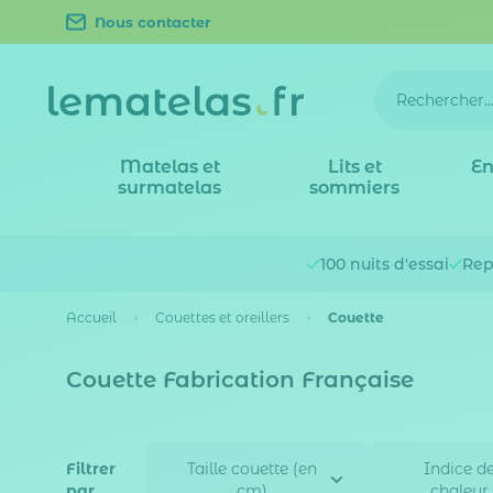
Nous contacter
Matelas et
Lits et
En
surmatelas
sommiers
100 nuits
d'essai
Rep
Accueil
Couettes et oreillers
Couette
Couette Fabrication Française
Filtrer
Taille couette (en
Indice d
par
cm)
chaleur