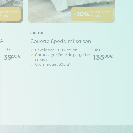
vec le code
avec le code
-20%
EN20
ZEN20
EPEDA
m²
Couette Epeda mi-saison
Dès
Enveloppe : 100% coton
Dès
Garnissage : Fibre de polyester
39
135
99€
00€
creuse
Grammage : 300 g/m²
 la page