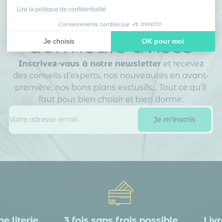
Lire la politique de confidentialité
Rejoignez le club des
Consentements certifiés par
dormeurs avisés
Je choisis
OK pour moi
Axeptio consent
Plateforme de Gestion du Consentement : Personnalisez vos
Inscrivez-vous à notre newsletter
et recevez
Notre plateforme vous permet d'adapter et de gérer vos paramè
des conseils d’experts, nos nouveautés en avant-
première, nos bons plans exclusifs… Tout ce qu’il
faut pour bien choisir et bien dormir.
e literie
3 fois sans frais possible
Livr