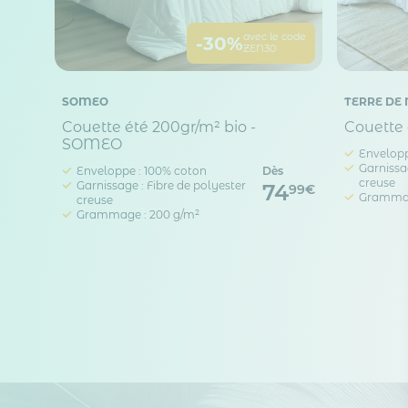
avec le code
-30%
ZEN30
SOMEO
TERRE DE 
Couette été 200gr/m² bio -
Couette
SOMEO
Envelopp
Garnissag
Enveloppe : 100% coton
Dès
creuse
Garnissage : Fibre de polyester
74
99€
Grammag
creuse
Grammage : 200 g/m²