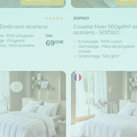
ZEN30
Z
SOMEO
Dodo anti-acariens
Couette hiver 500gr/m² an
acariens - SOMEO
e : 100% polyester
Dès
ge : Polyester
69
Enveloppe : 100% coton
00€
nts : Anti-acariens
Garnissage : Fibre de polyester
creuse
Grammage : 500 g/m²