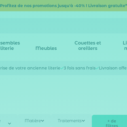
Profitez de nos promotions jusqu'à -40% ! Livraison gratuite*
sembles
Couettes et
L
literie
Meubles
oreillers
rise de votre
ancienne literie
3 fois
sans frais
Livraison off
e
Matière
Traitements
+ de
filtres