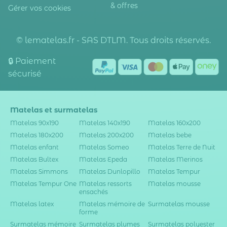
& offres
Gérer vos cookies
© lematelas.fr - SAS DTLM. Tous droits réservés.
🔒 Paiement
sécurisé
Matelas et surmatelas
Matelas 90x190
Matelas 140x190
Matelas 160x200
Matelas 180x200
Matelas 200x200
Matelas bebe
Matelas enfant
Matelas Someo
Matelas Terre de Nuit
Matelas Bultex
Matelas Epeda
Matelas Merinos
Matelas Simmons
Matelas Dunlopillo
Matelas Tempur
Matelas Tempur One
Matelas ressorts
Matelas mousse
ensachés
Matelas latex
Matelas mémoire de
Surmatelas mousse
forme
Surmatelas mémoire
Surmatelas plumes
Surmatelas polyester