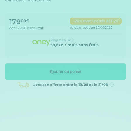
Voir la description détaillée
179
00€
-20% avec le code ZEN20
valable jusqu'au 27/08/2026
dont
2,28€
d'éco-part
Payez en 3x
59,67€
/ mois sans frais
Ajouter au panier
Livraison offerte
entre le 19/08 et le 21/08