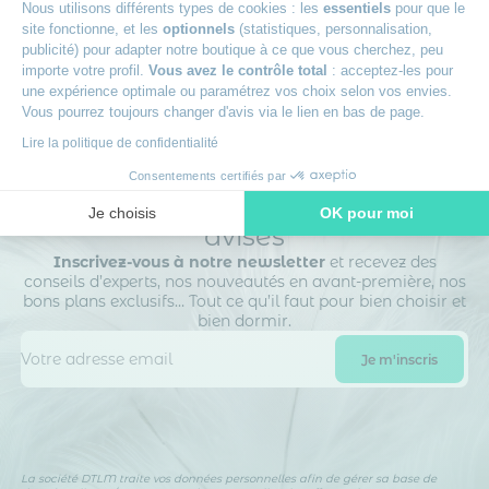
Nous utilisons différents types de cookies : les
essentiels
pour que le
+
Des experts à votre écoute
site fonctionne, et les
optionnels
(statistiques, personnalisation,
publicité) pour adapter notre boutique à ce que vous cherchez, peu
importe votre profil.
Vous avez le contrôle total
: acceptez-les pour
une expérience optimale ou paramétrez vos choix selon vos envies.
Vous pourrez toujours changer d'avis via le lien en bas de page.
Lire la politique de confidentialité
Consentements certifiés par
Rejoignez le club des dormeurs
Je choisis
OK pour moi
avisés
Axeptio consent
Plateforme de Gestion du Consentement : Personnalisez vos O
Inscrivez-vous à notre newsletter
et recevez des
conseils d’experts, nos nouveautés en avant-première, nos
Notre plateforme vous permet d'adapter et de gérer vos paramètr
bons plans exclusifs… Tout ce qu’il faut pour bien choisir et
bien dormir.
La société DTLM traite vos données personnelles afin de gérer sa base de