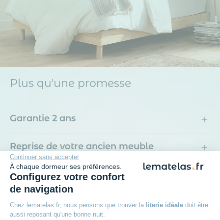
Plus qu'une promesse
+
Garantie 2 ans
+
Reprise de votre ancien meuble
Continuer sans accepter
À chaque dormeur ses préférences.
+
Paiement en 3x sans frais avec Oney
Configurez votre confort
de navigation
+
Livraison offerte
Chez lematelas.fr, nous pensons que trouver la
literie idéale
doit être
aussi reposant qu'une bonne nuit.