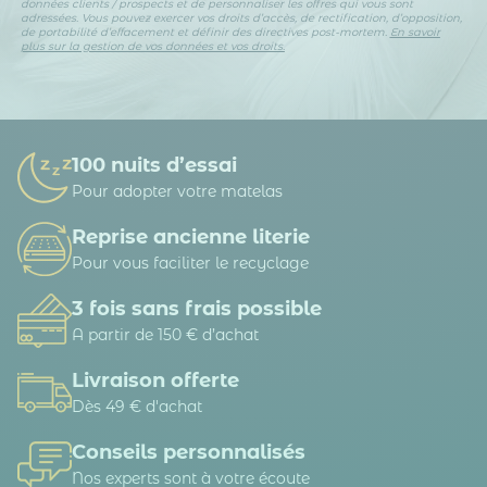
données clients / prospects et de personnaliser les offres qui vous sont
adressées. Vous pouvez exercer vos droits d’accès, de rectification, d’opposition,
de portabilité d’effacement et définir des directives post-mortem.
En savoir
plus sur la gestion de vos données et vos droits.
100 nuits d’essai
Pour adopter votre matelas
Reprise ancienne literie
Pour vous faciliter le recyclage
3 fois sans frais possible
A partir de 150 € d’achat
Livraison offerte
Dès 49 € d'achat
Conseils personnalisés
Nos experts sont à votre écoute