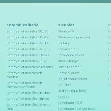
Ensembles literie
Meubles
C
Sommier et matelas 90x190
Meuble TV
C
Sommier et matelas 90x200
Meuble à chaussures
C
Sommier et matelas 140x190
Fauteuil
C
Sommier et matelas 140x200
Chevet enfant
C
Sommier et matelas 160x200
Commode enfant
C
Sommier et matelas 180x200
Table à langer
C
Sommier et matelas à ressorts
Armoire enfant
C
Sommier et matelas en
Coffre à jouets
C
mousse
Bibliothèque enfant
C
Sommier et matelas en
Coiffeuse
C
mémoire de forme
Lit à barreaux bébé
Sommier et matelas en latex
Cododo
Sommier et matelas Someo
Commode bébé
Sommier et matelas Terre de
Nuit
Commode à langer bébé