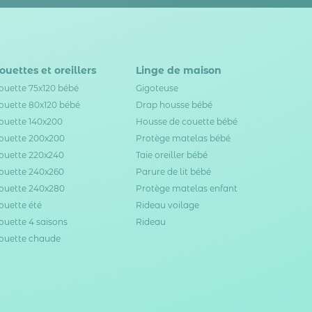
ouettes et oreillers
Linge de maison
ouette 75x120 bébé
Gigoteuse
ouette 80x120 bébé
Drap housse bébé
ouette 140x200
Housse de couette bébé
ouette 200x200
Protège matelas bébé
ouette 220x240
Taie oreiller bébé
ouette 240x260
Parure de lit bébé
ouette 240x280
Protège matelas enfant
ouette été
Rideau voilage
ouette 4 saisons
Rideau
ouette chaude