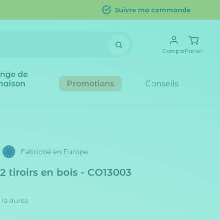
Suivre ma commande
Compte
Panier
inge de
maison
Promotions
Conseils
Fabriqué en Europe
tiroirs en bois - CO13003
 la durée