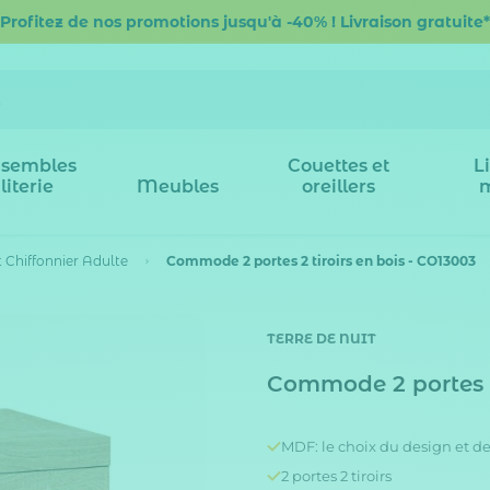
Profitez de nos promotions jusqu'à -40% ! Livraison gratuite*
sembles
Couettes et
L
literie
Meubles
oreillers
Chiffonnier Adulte
Commode 2 portes 2 tiroirs en bois - CO13003
TERRE DE NUIT
Commode 2 portes 2 
MDF: le choix du design et de
2 portes 2 tiroirs