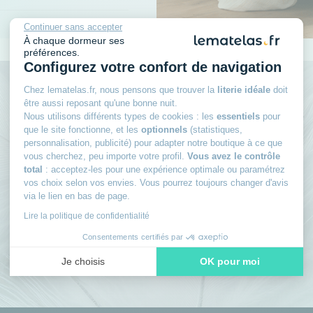
Continuer sans accepter
À chaque dormeur ses
préférences.
Configurez votre confort de navigation
Chez lematelas.fr, nous pensons que trouver la
literie idéale
doit
Rejoignez le club des
être aussi reposant qu'une bonne nuit.
Nous utilisons différents types de cookies : les
essentiels
pour
que le site fonctionne, et les
optionnels
(statistiques,
dormeurs avisés
personnalisation, publicité) pour adapter notre boutique à ce que
vous cherchez, peu importe votre profil.
Vous avez le contrôle
Inscrivez-vous à notre newsletter
et recevez
total
: acceptez-les pour une expérience optimale ou paramétrez
vos choix selon vos envies. Vous pourrez toujours changer d'avis
des conseils d’experts, nos nouveautés en avant-
via le lien en bas de page.
première, nos bons plans exclusifs… Tout ce qu’il
Lire la politique de confidentialité
faut pour bien choisir et bien dormir.
Consentements certifiés par
Je choisis
OK pour moi
Axeptio consent
Plateforme de Gestion du Consentement : Personnalisez vos
Notre plateforme vous permet d'adapter et de gérer vos paramè