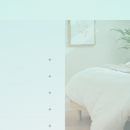
+
+
+
+
+