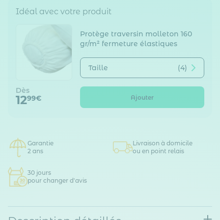
Idéal avec votre produit
Protège traversin molleton 160
gr/m² fermeture élastiques
Taille
(4)
Dès
12
Ajouter
99€
Garantie
Livraison à domicile
2 ans
ou en point relais
30 jours
pour changer d'avis