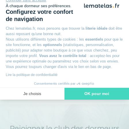
Continuer sans accepter
À chaque dormeur ses préférences.
Configurez votre confort
+
Garantie 2 ans
de navigation
Chez lematelas.fr, nous pensons que trouver la
literie idéale
doit être
+
30 jours pour changer d'avis
aussi reposant qu'une bonne nuit.
Nous utilisons différents types de cookies : les
essentiels
pour que le
site fonctionne, et les
optionnels
(statistiques, personnalisation,
+
Livraison offerte dès 49€
publicité) pour adapter notre boutique à ce que vous cherchez, peu
importe votre profil.
Vous avez le contrôle total
: acceptez-les pour
une expérience optimale ou paramétrez vos choix selon vos envies.
+
Livraison à domicile ou en point relais
Vous pourrez toujours changer d'avis via le lien en bas de page.
Lire la politique de confidentialité
+
Des experts à votre écoute
Consentements certifiés par
Je choisis
OK pour moi
Axeptio consent
Plateforme de Gestion du Consentement : Personnalisez vos O
Notre plateforme vous permet d'adapter et de gérer vos paramètr
Rejoignez le club des dormeurs