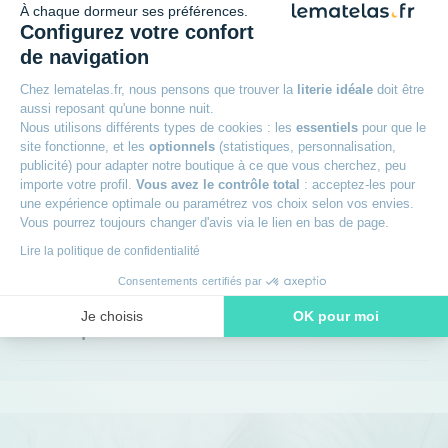
À chaque dormeur ses préférences.
Plus qu'une promesse
Configurez votre confort
de navigation
Chez lematelas.fr, nous pensons que trouver la
literie idéale
doit être
+
Garantie 2 ans
aussi reposant qu'une bonne nuit.
Nous utilisons différents types de cookies : les
essentiels
pour que le
site fonctionne, et les
optionnels
(statistiques, personnalisation,
+
30 jours pour changer d'avis
publicité) pour adapter notre boutique à ce que vous cherchez, peu
importe votre profil.
Vous avez le contrôle total
: acceptez-les pour
une expérience optimale ou paramétrez vos choix selon vos envies.
+
Livraison offerte dès 49€
Vous pourrez toujours changer d'avis via le lien en bas de page.
Lire la politique de confidentialité
+
Livraison à domicile ou en point relais
Consentements certifiés par
Je choisis
OK pour moi
+
Des experts à votre écoute
Axeptio consent
Plateforme de Gestion du Consentement : Personnalisez vos O
Notre plateforme vous permet d'adapter et de gérer vos paramètr