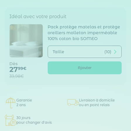
Idéal avec votre produit
Pack protège matelas et protège
oreillers molleton imperméable
100% coton bio SOMEO
Taille
(10)
Dès
27
Ajouter
99€
39,98€
Garantie
Livraison à domicile
2 ans
ou en point relais
30 jours
pour changer d'avis