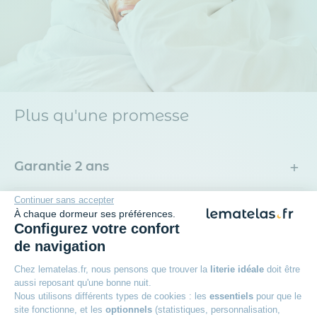
Plus qu'une promesse
+
Garantie 2 ans
Continuer sans accepter
+
30 jours pour changer d'avis
À chaque dormeur ses préférences.
Configurez votre confort
+
de navigation
Livraison offerte dès 49€
Chez lematelas.fr, nous pensons que trouver la
literie idéale
doit être
aussi reposant qu'une bonne nuit.
+
Livraison à domicile ou en point relais
Nous utilisons différents types de cookies : les
essentiels
pour que le
site fonctionne, et les
optionnels
(statistiques, personnalisation,