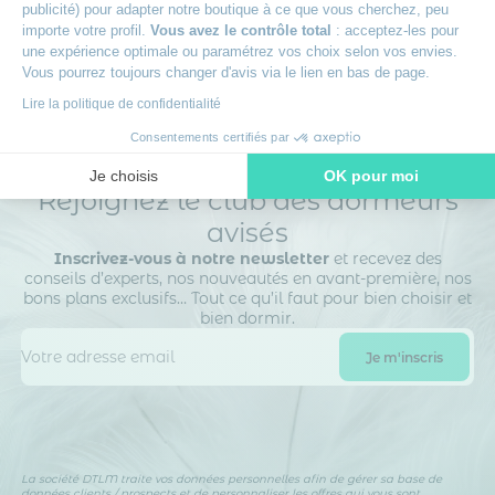
publicité) pour adapter notre boutique à ce que vous cherchez, peu
+
Des experts à votre écoute
importe votre profil.
Vous avez le contrôle total
: acceptez-les pour
une expérience optimale ou paramétrez vos choix selon vos envies.
Vous pourrez toujours changer d'avis via le lien en bas de page.
Lire la politique de confidentialité
Consentements certifiés par
Je choisis
OK pour moi
Rejoignez le club des dormeurs
Axeptio consent
Plateforme de Gestion du Consentement : Personnalisez vos O
avisés
Notre plateforme vous permet d'adapter et de gérer vos paramètr
Inscrivez-vous à notre newsletter
et recevez des
conseils d’experts, nos nouveautés en avant-première, nos
bons plans exclusifs… Tout ce qu’il faut pour bien choisir et
bien dormir.
La société DTLM traite vos données personnelles afin de gérer sa base de
données clients / prospects et de personnaliser les offres qui vous sont