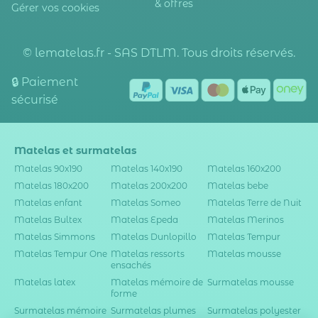
& offres
Gérer vos cookies
© lematelas.fr - SAS DTLM. Tous droits réservés.
🔒 Paiement
sécurisé
Matelas et surmatelas
Matelas 90x190
Matelas 140x190
Matelas 160x200
Matelas 180x200
Matelas 200x200
Matelas bebe
Matelas enfant
Matelas Someo
Matelas Terre de Nuit
Matelas Bultex
Matelas Epeda
Matelas Merinos
Matelas Simmons
Matelas Dunlopillo
Matelas Tempur
Matelas Tempur One
Matelas ressorts
Matelas mousse
ensachés
Matelas latex
Matelas mémoire de
Surmatelas mousse
forme
Surmatelas mémoire
Surmatelas plumes
Surmatelas polyester