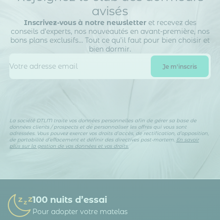
avisés
Inscrivez-vous à notre newsletter
et recevez des
conseils d’experts, nos nouveautés en avant-première, nos
bons plans exclusifs… Tout ce qu’il faut pour bien choisir et
bien dormir.
La société DTLM traite vos données personnelles afin de gérer sa base de
données clients / prospects et de personnaliser les offres qui vous sont
adressées. Vous pouvez exercer vos droits d’accès, de rectification, d’opposition,
de portabilité d’effacement et définir des directives post-mortem.
En savoir
plus sur la gestion de vos données et vos droits.
100 nuits d’essai
Pour adopter votre matelas