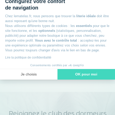
Configurez votre confort
de navigation
+
Garantie 2 ans
Chez lematelas.fr, nous pensons que trouver la
literie idéale
doit être
aussi reposant qu'une bonne nuit.
+
Nous utilisons différents types de cookies : les
essentiels
pour que le
30 jours pour changer d'avis
site fonctionne, et les
optionnels
(statistiques, personnalisation,
publicité) pour adapter notre boutique à ce que vous cherchez, peu
+
importe votre profil.
Vous avez le contrôle total
: acceptez-les pour
Livraison offerte dès 49€
une expérience optimale ou paramétrez vos choix selon vos envies.
Vous pourrez toujours changer d'avis via le lien en bas de page.
+
Livraison à domicile ou en point relais
Lire la politique de confidentialité
Consentements certifiés par
+
Des experts à votre écoute
Je choisis
OK pour moi
Axeptio consent
Plateforme de Gestion du Consentement : Personnalisez vos O
Notre plateforme vous permet d'adapter et de gérer vos paramètr
Rejoignez le club des dormeurs