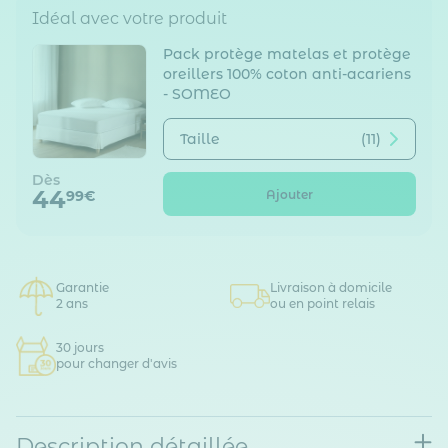
Idéal avec votre produit
Pack protège matelas et protège
oreillers 100% coton anti-acariens
- SOMEO
Taille
(11)
Dès
44
Ajouter
99€
Garantie
Livraison à domicile
2 ans
ou en point relais
30 jours
pour changer d'avis
Description détaillée