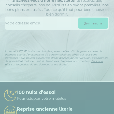
Inscrivez-vous à notre newsletter
et recevez des
conseils d’experts, nos nouveautés en avant-première, nos
bons plans exclusifs… Tout ce qu’il faut pour bien choisir et
bien dormir.
La société DTLM traite vos données personnelles afin de gérer sa base de
données clients / prospects et de personnaliser les offres qui vous sont
adressées. Vous pouvez exercer vos droits d’accès, de rectification, d’opposition,
de portabilité d’effacement et définir des directives post-mortem.
En savoir
plus sur la gestion de vos données et vos droits.
100 nuits d’essai
Pour adopter votre matelas
Reprise ancienne literie