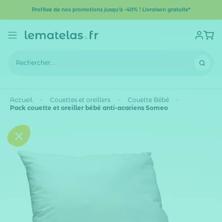
Profitez de nos promotions jusqu'à -40% ! Livraison gratuite*
Accueil
Couettes et oreillers
Couette Bébé
Pack couette et oreiller bébé anti-acariens Someo