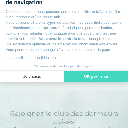
+
Garantie 2 ans
de navigation
Chez lematelas.fr, nous pensons que trouver la
literie idéale
doit être
+
30 jours pour changer d'avis
aussi reposant qu'une bonne nuit.
Nous utilisons différents types de cookies : les
essentiels
pour que le
site fonctionne, et les
optionnels
(statistiques, personnalisation,
+
Livraison offerte dès 49€
publicité) pour adapter notre boutique à ce que vous cherchez, peu
importe votre profil.
Vous avez le contrôle total
: acceptez-les pour
une expérience optimale ou paramétrez vos choix selon vos envies.
+
Livraison à domicile ou en point relais
Vous pourrez toujours changer d'avis via le lien en bas de page.
Lire la politique de confidentialité
+
Des experts à votre écoute
Consentements certifiés par
Je choisis
OK pour moi
Axeptio consent
Plateforme de Gestion du Consentement : Personnalisez vos O
Notre plateforme vous permet d'adapter et de gérer vos paramètr
Rejoignez le club des dormeurs
avisés