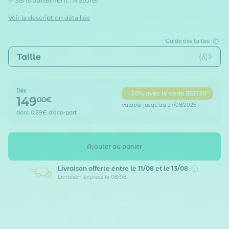
Sans traitement : Naturel
Voir la description détaillée
Guide des tailles
Taille
(3)
Dès
-30% avec le code ZEN30
149
00€
valable jusqu'au 27/08/2026
dont
0,89€
d'éco-part
Ajouter au panier
Livraison offerte
entre le 11/08 et le 13/08
Livraison express le 08/08