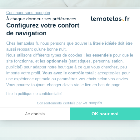
Continuer sans accepter
Plus qu'une promesse
À chaque dormeur ses préférences.
Configurez votre confort
de navigation
+
Garantie 2 ans
Chez lematelas.fr, nous pensons que trouver la
literie idéale
doit être
aussi reposant qu'une bonne nuit.
Nous utilisons différents types de cookies : les
essentiels
pour que le
+
30 jours pour changer d'avis
site fonctionne, et les
optionnels
(statistiques, personnalisation,
publicité) pour adapter notre boutique à ce que vous cherchez, peu
importe votre profil.
Vous avez le contrôle total
: acceptez-les pour
+
Livraison offerte dès 49€
une expérience optimale ou paramétrez vos choix selon vos envies.
Vous pourrez toujours changer d'avis via le lien en bas de page.
+
Livraison à domicile ou en point relais
Lire la politique de confidentialité
Consentements certifiés par
+
Des experts à votre écoute
Je choisis
OK pour moi
Axeptio consent
Plateforme de Gestion du Consentement : Personnalisez vos O
Notre plateforme vous permet d'adapter et de gérer vos paramètr