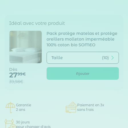
Idéal avec votre produit
Pack protège matelas et protège
oreillers molleton imperméable
100% coton bio SOMEO
Taille
(10)
Dès
27
Ajouter
99€
39,98€
Garantie
Paiement en 3x
2 ans
sans frais
30 jours
pour changer d'avis