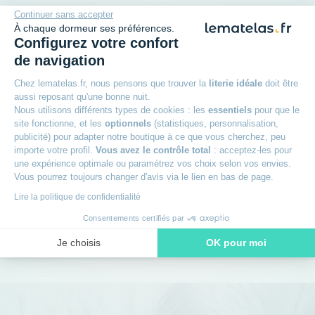
Plus qu'une promesse
Continuer sans accepter
À chaque dormeur ses préférences.
Configurez votre confort
de navigation
+
Garantie 5 ans
Chez lematelas.fr, nous pensons que trouver la
literie idéale
doit être
aussi reposant qu'une bonne nuit.
+
30 jours pour changer d'avis
Nous utilisons différents types de cookies : les
essentiels
pour que le
site fonctionne, et les
optionnels
(statistiques, personnalisation,
publicité) pour adapter notre boutique à ce que vous cherchez, peu
+
Livraison offerte dès 49€
importe votre profil.
Vous avez le contrôle total
: acceptez-les pour
une expérience optimale ou paramétrez vos choix selon vos envies.
Vous pourrez toujours changer d'avis via le lien en bas de page.
+
Livraison à domicile ou en point relais
Lire la politique de confidentialité
Consentements certifiés par
+
Des experts à votre écoute
Je choisis
OK pour moi
Axeptio consent
Plateforme de Gestion du Consentement : Personnalisez vos O
Notre plateforme vous permet d'adapter et de gérer vos paramètr