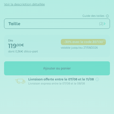
Voir la description détaillée
Guide des tailles
Taille
(2)
Dès
-30% avec le code ZEN30
119
00€
valable jusqu'au 27/08/2026
dont
0,36€
d'éco-part
Ajouter au panier
Livraison offerte
entre le 07/08 et le 11/08
Livraison express entre le 07/08 et le 08/08