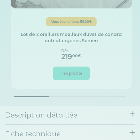
Vous économisez
119,00€
Lot de 2 oreillers moelleux duvet de canard
anti-allergènes Someo
Dès
219
00€
J'en profite
Description détaillée
Fiche technique