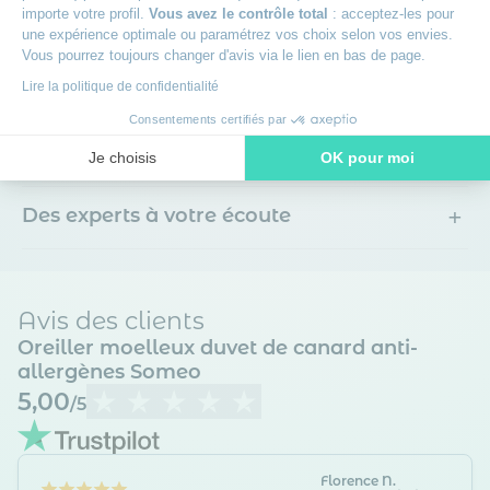
importe votre profil.
Vous avez le contrôle total
: acceptez-les pour
+
30 jours pour changer d'avis
une expérience optimale ou paramétrez vos choix selon vos envies.
Vous pourrez toujours changer d'avis via le lien en bas de page.
+
Lire la politique de confidentialité
Livraison offerte dès 49€
Consentements certifiés par
+
Livraison à domicile ou en point relais
Je choisis
OK pour moi
Axeptio consent
Plateforme de Gestion du Consentement : Personnalisez vos O
+
Des experts à votre écoute
Notre plateforme vous permet d'adapter et de gérer vos paramètr
Avis des clients
Oreiller moelleux duvet de canard anti-
allergènes Someo
5,00
/5
Florence N.